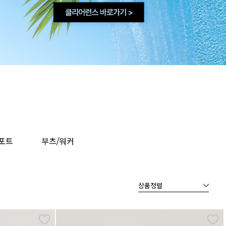
포트
부츠/워커