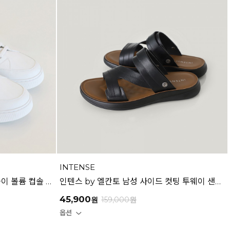
INTENSE
마쯔 by 엘칸토 남성 데일리 키높이 볼륨 컵솔 스니커즈 3.5cm LCMS60M613
인텐스 by 엘칸토 남성 사이드 컷팅 투웨이 샌들 2.5cm LCMW49I626
45,900
원
159,000
원