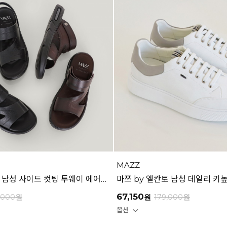
MAZZ
마쯔 by 엘칸토 남성 사이드 컷팅 투웨이 에어솔 샌들 3cm LCMW55M626
67,150
,000
원
원
179,000
원