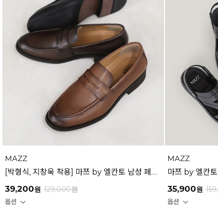
MAZZ
MAZZ
[박형식, 지창욱 착용] 마쯔 by 엘칸토 남성 페니 로퍼 3.5cm LCMD82I111
39,200
35,900
원
129,000
원
원
159