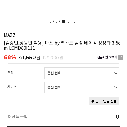
MAZZ
[김종민,장동민 착용] 마쯔 by 엘칸토 남성 베이직 정장화 3.5c
m LCMD80I111
68%
41,650
원
129,000원
신규회원 혜택가
?
색상
사이즈
0
총 상품 금액