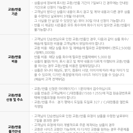
상품상세 정보에 표시된 교환/반품 기간이 7일보다 긴 경우에는 안내된
기간으로 신청이 가능합니다.
교환/반품
고객님이 받으신 상품의 내용이 표시 광고 및 계약 내용과 다른 경우 상품
기준
을 수령하신 날로부터 3개월 이내이며,
그 사실을 안 날(알 수 있었던 날) 부터 30일 이내 신청이 가능합니다.
반품 시 제공된 사은품은 모두 회수하며 회수가 되지 않으면 교환/반품이
불가능합니다.
고객님의 단순변심으로 인한 교환/반품인 경우, 다음과 같이 상품 회수/
배송에 필요한 비용을 고객님께서 부담하셔야 합니다.
교환 비용: 해당 상품 회수 및 재배송에 필요한 교환택배비 (편도2,500원
/왕복5,000원)
교환/반품
반품 비용: 해당 상품 회수에 필요한 반품택배비 5,000 원
비용
상품의 불량/하자, 표시 광고 및 계약 내용과 다르게 이행되어 교환/반품
을 하시는 경우 교환/반품 비용은 업체부담입니다.
상품은 모니터 해상도, 밝기, 컴퓨터 사양, 이미지에 따라 색상 차이가 있
을 수 있으며, 디자인 측정법에 따라 사이즈 차이가 있을 수 있습니다.
(배송비 고객 전액부담)
교환/반품 신청은 마이페이지>1:1문의에서 접수하십시오.
상품 반송은 고객님께서 CJ대한통운(1588-1255)에 직접 원송장번호로
교환/반품
택배 반품요청을 하셔야 합니다.
신청 및 주소
교환/반품 주소 : 경기 평택시 도일동 도일로 327 / CJ대한통운 엘칸토
직영팀
고객님의 단순변심으로 인한 교환/반품 요청이 상품을 수령한 날로부터
7일을 경과한 경우
고객님의 요청에 따라 개별적으로 주문 제작되는 상품의 경우
교환/반품
교환은 사이즈 교환만 가능하며, 타 디자인 교환을 원하는 경우 주문제품
불가안내