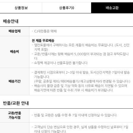
상품정보
상품후기
0
배송교환
배송안내
배송업체
CJ대한통운 택배
전 제품 무료배송
엘칸토몰에서 구매하시는 모든 제품의 배송비는 무료입니다. (도서, 산간
지역 포함)
배송비
교환/반품시에는 왕복 배송비 5,000원이 부과되는 점 참고 부탁드립니
다.
쇼핑백 제공이나 선물포장은 불가합니다.
결제확인 시점으로부터 2~3일 이내 발송, 도서산간지역은 7일이내 발송
가능합니다.
배송기간
(주말, 공휴일 제외/해외배송불가/재고상황에 따라 변경될 수 있습니다.)
배송사의 물량 급증 및 기상 악화 등의 사유로 배송이 지연될 수 있으며
배송지연에 따른 반품 및 수취 거부 시 배송비가 부과됩니다.
반품/교환 안내
교환/반품
반품 및 교환은 상품 수령 후 7일 이내에 신청하실 수 있습니다.
가능시점
고객님의 단순 변심으로 인한 경우, 실제 상품을 수령하신 날로부터 7일
이내 신청이 가능합니다.