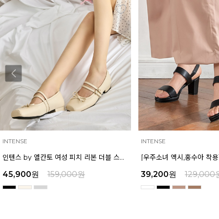
INTENSE
MAZZ
[우주소녀 엑시,홍수아 착용] 인텐스 by 엘칸토 여성 가보시힐 샌들 7cm LCWW08I126
39,200
원
129,000
원
39,200
원
159,000