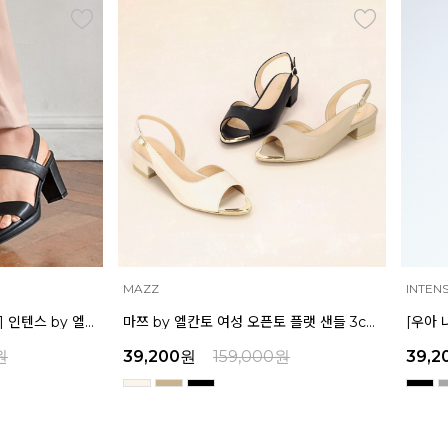
INTENSE
MAZZ
마쯔 by 엘칸토 여성 오픈토 플랫 샌들 3cm LCWW39M326
[우아 나나 착용] 인텐스 by 엘칸토 여성 더블 스트랩 샌들 7cm LCWW35I326
원
39,200
원
159,000
원
32,9