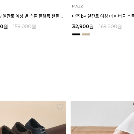
ELCANTO
마쯔 by 엘칸토 여성 더블 버클 스트랩 플랫폼 샌들 6cm LCWW34M626
00
원
169,000
원
29,000
원