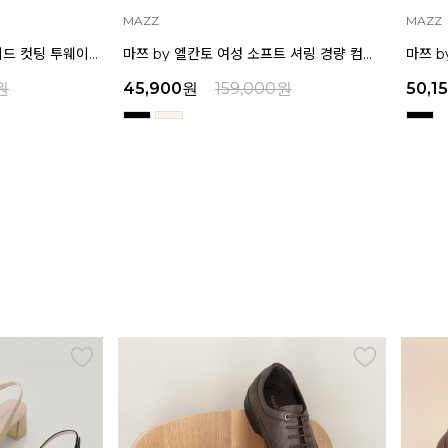
MAZZ
MAZZ
마쯔 by 엘칸토 여성 소프트 셔링 경량 컴포트 샌들 3.5cm LCWW12M626
마쯔 by 엘칸토 여성 별 스톤 플랫폼 샌들 5cm LCWW26M626
원
50,150
원
159,000
원
32,9