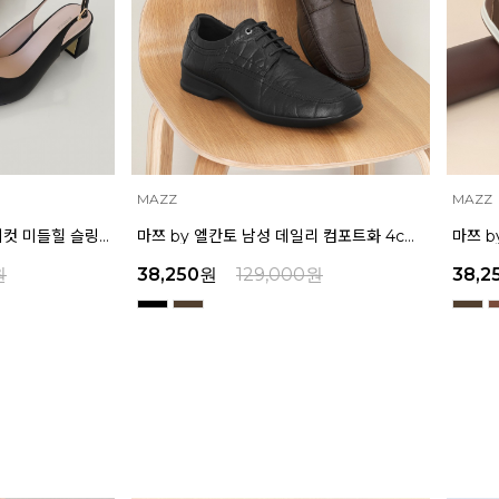
MAZZ
MAZZ
마쯔 by 엘칸토 남성 데일리 컴포트화 4cm LCMF95M111
마쯔 by 엘칸토 남성 캐주얼 더비 슈즈 2.4cm LCMC21M326
원
38,250
원
129,000
원
39,2