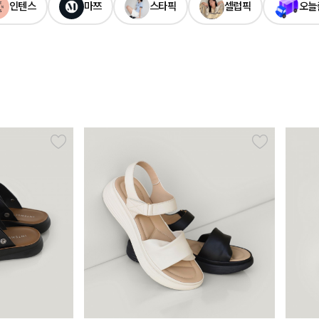
인텐스
마쯔
스타픽
셀럽픽
오늘