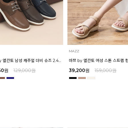
INTENSE
마쯔 by 엘칸토 여성 스톤 스트랩 컴포트 샌들 3.5cm LCWW07M626
00
원
159,000
원
45,900
원
159,000
원