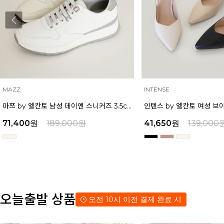
INTENSE
MAZZ
인텐스 by 엘칸토 여성 브이컷 미들힐 슬링백 5cm LCWO27I613
41,650
원
139,000
원
38,250
원
129,000
오늘출발 상품
오전 10시 이전 결제 완료 시