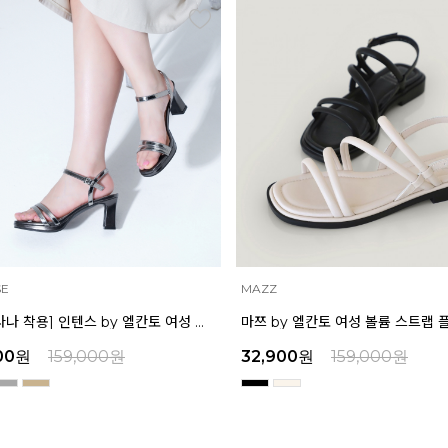
INTENSE
마쯔 by 엘칸토 여성 볼륨 스트랩 플랫 샌들 2cm LCWW58M626
00
원
159,000
원
39,200
원
159,000
원