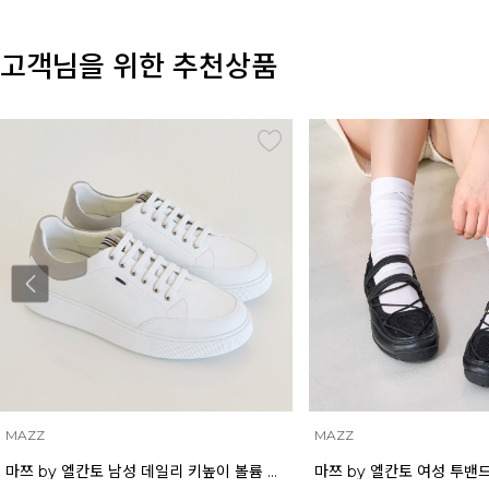
고객님을 위한 추천상품
MAZZ
MAZZ
마쯔 by 엘칸토 여성 투밴드 고프코어 플랫 캐주얼 2.5cm LCWC97M613