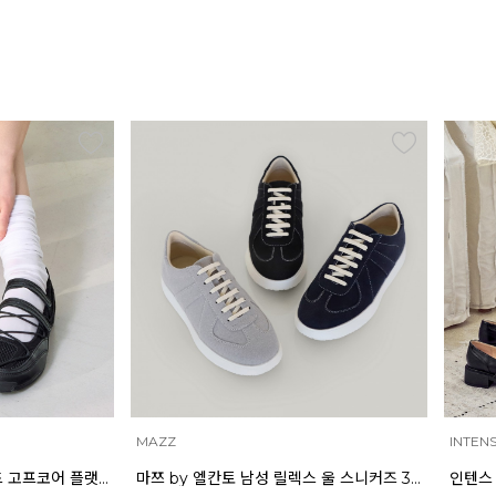
INTENSE
ELCA
마쯔 by 엘칸토 남성 릴렉스 울 스니커즈 3cm LCMS57M613
인텐스 by 엘칸토 여성 피치 리본 메리제인 3.5cm LCWD96I613