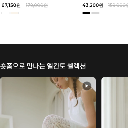
43,200
원
159,000
원
49,600
원
169,000
숏폼으로 만나는 엘칸토 셀렉션
▶