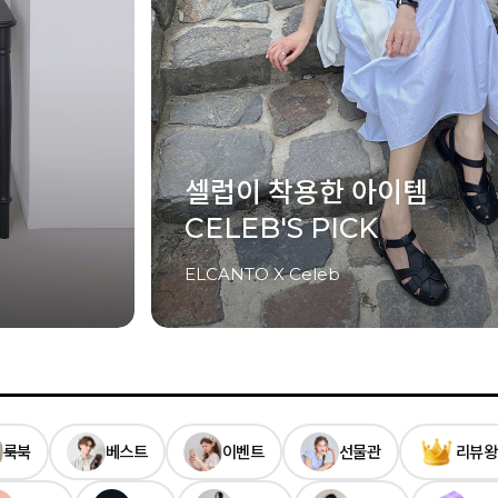
Last Summer
썸머 시즌 오프
UP TO 81%
룩북
베스트
이벤트
선물관
리뷰왕