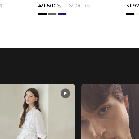
원
31,920
원
169,000
원
29,0
▶