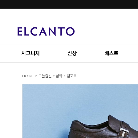
시그니처
신상
베스트
>
>
>
HOME
오늘출발
남화
컴포트