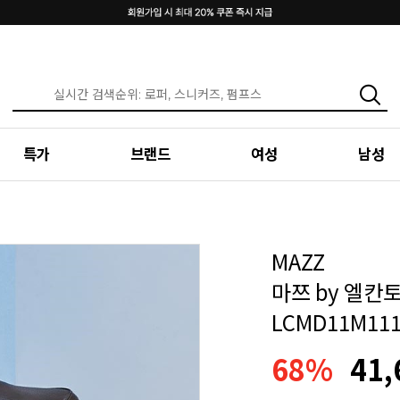
특가
브랜드
여성
남성
MAZZ
마쯔 by 엘칸
LCMD11M11
68%
41,