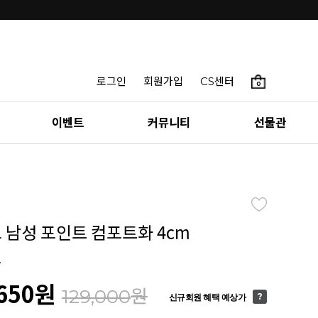
로그인
회원가입
CS센터
0
이벤트
커뮤니티
선물관
토 남성 포인트 컴포트화 4cm
1
650
원
원
129,000
신규회원 혜택 예상가