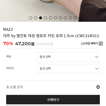
MAZZ
마쯔 by 엘칸토 여성 컴포트 허밍 로퍼 1.5cm LCWC31M313
70%
47,200
원
159,000원
신규회원 혜택가
?
색상
사이즈
0
총 상품 금액
구매하기