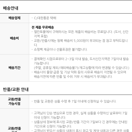
배송안내
배송업체
CJ대한통운 택배
전 제품 무료배송
엘칸토몰에서 구매하시는 모든 제품의 배송비는 무료입니다. (도서, 산간
지역 포함)
배송비
교환/반품시에는 왕복 배송비 5,000원이 부과되는 점 참고 부탁드립니
다.
쇼핑백 제공이나 선물포장은 불가합니다.
결제확인 시점으로부터 2~3일 이내 발송, 도서산간지역은 7일이내 발송
가능합니다.
배송기간
(주말, 공휴일 제외/해외배송불가/재고상황에 따라 변경될 수 있습니다.)
배송사의 물량 급증 및 기상 악화 등의 사유로 배송이 지연될 수 있으며
배송지연에 따른 반품 및 수취 거부 시 배송비가 부과됩니다.
반품/교환 안내
교환/반품
반품 및 교환은 상품 수령 후 7일 이내에 신청하실 수 있습니다.
가능시점
고객님의 단순 변심으로 인한 경우, 실제 상품을 수령하신 날로부터 7일
이내 신청이 가능합니다.
상품상세 정보에 표시된 교환/반품 기간이 7일보다 긴 경우에는 안내된
기간으로 신청이 가능합니다.
교환/반품
고객님이 받으신 상품의 내용이 표시 광고 및 계약 내용과 다른 경우 상품