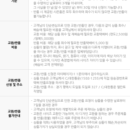
기준
을 수령하신 날로부터 3개월 이내이며,
그 사실을 안 날(알 수 있었던 날) 부터 30일 이내 신청이 가능합니다.
반품 시 제공된 사은품은 모두 회수하며 회수가 되지 않으면 교환/반품이
불가능합니다.
고객님의 단순변심으로 인한 교환/반품인 경우, 다음과 같이 상품 회수/
배송에 필요한 비용을 고객님께서 부담하셔야 합니다.
교환 비용: 해당 상품 회수 및 재배송에 필요한 교환택배비 (편도2,500원
/왕복5,000원)
교환/반품
반품 비용: 해당 상품 회수에 필요한 반품택배비 5,000 원
비용
상품의 불량/하자, 표시 광고 및 계약 내용과 다르게 이행되어 교환/반품
을 하시는 경우 교환/반품 비용은 업체부담입니다.
상품은 모니터 해상도, 밝기, 컴퓨터 사양, 이미지에 따라 색상 차이가 있
을 수 있으며, 디자인 측정법에 따라 사이즈 차이가 있을 수 있습니다.
(배송비 고객 전액부담)
교환/반품 신청은 마이페이지>1:1문의에서 접수하십시오.
상품 반송은 고객님께서 CJ대한통운(1588-1255)에 직접 원송장번호로
교환/반품
택배 반품요청을 하셔야 합니다.
신청 및 주소
교환/반품 주소 : 경기 평택시 도일동 도일로 327 / CJ대한통운 엘칸토
직영팀
고객님의 단순변심으로 인한 교환/반품 요청이 상품을 수령한 날로부터
7일을 경과한 경우
고객님의 요청에 따라 개별적으로 주문 제작되는 상품의 경우
교환/반품
교환은 사이즈 교환만 가능하며, 타 디자인 교환을 원하는 경우 주문제품
불가안내
을 반품(환불) 해주시고 새로 주문해 주시기 바랍니다
상품을 착화/사용하였을 경우, 고객님의 부주의로 상품이 훼손,파손되어
상품가치가 상실되었을 경우 반품이 되지 않습니다.