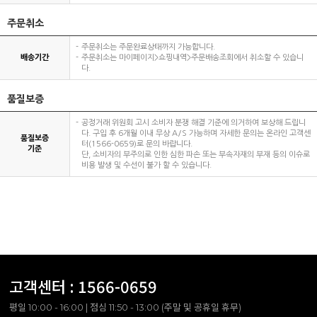
주문취소
주문취소는 주문완료상태까지 가능합니다.
배송기간
주문취소는 마이페이지>쇼핑내역>주문배송조회에서 취소할 수 있습니
다.
품질보증
공정거래 위원회 고시 소비자 분쟁 해결 기준에 의거하여 보상해 드립니
다. 구입 후 6개월 이내 무상 A/S 가능하며 자세한 문의는 온라인 고객센
품질보증
터(1566-0659)로 문의 바랍니다.
기준
단, 소비자의 부주의로 인한 심한 파손 또는 부속자재의 부재 등의 이슈로
비용 발생 및 수선이 불가 할 수 있습니다.
고객센터 :
1566-0659
평일 10:00 - 16:00 | 점심 11:50 - 13:00 (주말 및 공휴일 휴무)