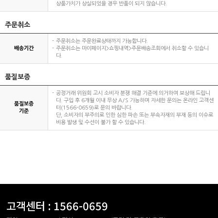
상품가치가 상실되었을 경우 반품이 되지 않습니다.
주문취소
주문취소는 주문완료상태까지 가능합니다.
배송기간
주문취소는 마이페이지>쇼핑내역>주문배송조회에서 취소할 수 있습니
다.
품질보증
공정거래 위원회 고시 소비자 분쟁 해결 기준에 의거하여 보상해 드립니
다. 구입 후 6개월 이내 무상 A/S 가능하며 자세한 문의는 온라인 고객센
품질보증
터(1566-0659)로 문의 바랍니다.
기준
단, 소비자의 부주의로 인한 심한 파손 또는 부속자재의 부재 등의 이슈로
비용 발생 및 수선이 불가 할 수 있습니다.
고객센터 :
1566-0659