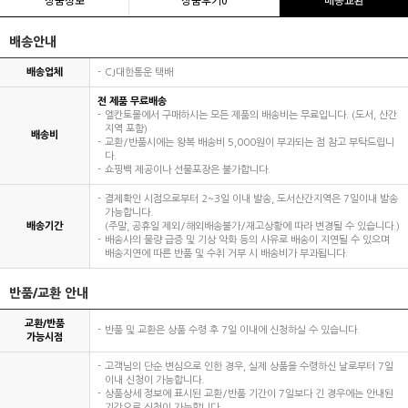
배송안내
배송업체
CJ대한통운 택배
전 제품 무료배송
엘칸토몰에서 구매하시는 모든 제품의 배송비는 무료입니다. (도서, 산간
지역 포함)
배송비
교환/반품시에는 왕복 배송비 5,000원이 부과되는 점 참고 부탁드립니
다.
쇼핑백 제공이나 선물포장은 불가합니다.
결제확인 시점으로부터 2~3일 이내 발송, 도서산간지역은 7일이내 발송
가능합니다.
배송기간
(주말, 공휴일 제외/해외배송불가/재고상황에 따라 변경될 수 있습니다.)
배송사의 물량 급증 및 기상 악화 등의 사유로 배송이 지연될 수 있으며
배송지연에 따른 반품 및 수취 거부 시 배송비가 부과됩니다.
반품/교환 안내
교환/반품
반품 및 교환은 상품 수령 후 7일 이내에 신청하실 수 있습니다.
가능시점
고객님의 단순 변심으로 인한 경우, 실제 상품을 수령하신 날로부터 7일
이내 신청이 가능합니다.
상품상세 정보에 표시된 교환/반품 기간이 7일보다 긴 경우에는 안내된
기간으로 신청이 가능합니다.