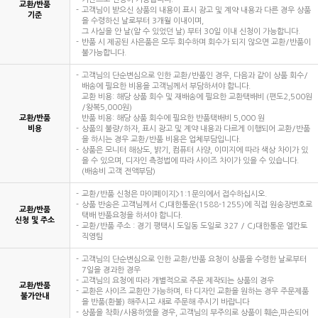
교환/반품
고객님이 받으신 상품의 내용이 표시 광고 및 계약 내용과 다른 경우 상품
기준
을 수령하신 날로부터 3개월 이내이며,
그 사실을 안 날(알 수 있었던 날) 부터 30일 이내 신청이 가능합니다.
반품 시 제공된 사은품은 모두 회수하며 회수가 되지 않으면 교환/반품이
불가능합니다.
고객님의 단순변심으로 인한 교환/반품인 경우, 다음과 같이 상품 회수/
배송에 필요한 비용을 고객님께서 부담하셔야 합니다.
교환 비용: 해당 상품 회수 및 재배송에 필요한 교환택배비 (편도2,500원
/왕복5,000원)
교환/반품
반품 비용: 해당 상품 회수에 필요한 반품택배비 5,000 원
비용
상품의 불량/하자, 표시 광고 및 계약 내용과 다르게 이행되어 교환/반품
을 하시는 경우 교환/반품 비용은 업체부담입니다.
상품은 모니터 해상도, 밝기, 컴퓨터 사양, 이미지에 따라 색상 차이가 있
을 수 있으며, 디자인 측정법에 따라 사이즈 차이가 있을 수 있습니다.
(배송비 고객 전액부담)
교환/반품 신청은 마이페이지>1:1문의에서 접수하십시오.
상품 반송은 고객님께서 CJ대한통운(1588-1255)에 직접 원송장번호로
교환/반품
택배 반품요청을 하셔야 합니다.
신청 및 주소
교환/반품 주소 : 경기 평택시 도일동 도일로 327 / CJ대한통운 엘칸토
직영팀
고객님의 단순변심으로 인한 교환/반품 요청이 상품을 수령한 날로부터
7일을 경과한 경우
고객님의 요청에 따라 개별적으로 주문 제작되는 상품의 경우
교환/반품
교환은 사이즈 교환만 가능하며, 타 디자인 교환을 원하는 경우 주문제품
불가안내
을 반품(환불) 해주시고 새로 주문해 주시기 바랍니다
상품을 착화/사용하였을 경우, 고객님의 부주의로 상품이 훼손,파손되어