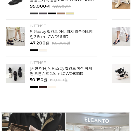
99,000
원
199,000
원
INTENSE
인텐스 by 엘칸토 여성 피치 리본 메리제
인 3.5cm LCWD96I613
47,200
원
169,000
원
INTENSE
[서현 착용] 인텐스 by 엘칸토 여성 피셔
맨 오픈슈즈 2.5cm LCWO85I513
50,150
원
159,000
원