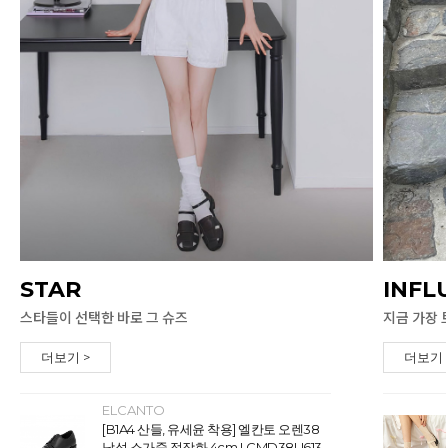
STAR
INFL
스타들이 선택한 바로 그 슈즈
지금 가장 
더보기 >
더보기 
ELCANTO
[B1A4 산들, 유세윤 착용] 엘칸토 오렌38
남성 소가죽 정장화 4cm LCMD38U613