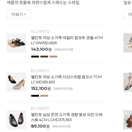
여름의 흐름에 자연스럽게 스며드는 스타일.
일상
더보기 >
더
ELCANTO
엘칸토 여성 소가죽 데일리 컴포트 샌들 4CM
LCWW92U626
143,100
원
259,000
원
ELCANTO
엘칸토 여성 소가죽 사선스트랩 펌프스 7CM
LCWD65U613
152,100
원
269,000
원
ELCANTO
엘칸토 남성 천연 소가죽 경량 엠보 피끈 드레
스화 4CM LCMD37U613
89,100
원
199,000
원