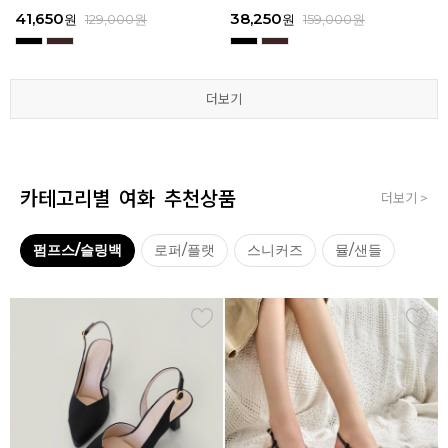
3
I111
3
I111
67,150
41,650
38,250
41,650
67,150
41,650
62,900
38,250
39,200
41,650
62,900
38,250
원
원
원
원
원
원
179,000
179,000
129,000
129,000
129,000
129,000
원
원
원
원
원
원
원
원
원
원
원
원
129,000
159,000
159,000
179,000
159,000
179,000
원
원
원
원
원
원
더보기
더보기
더보기
더보기
더보기
더보기
카테고리별 여화 추천상품
더보기 >
펌프스/슬링백
로퍼/플랫
스니커즈
뮬/샌들