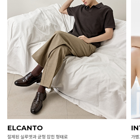
ELCANTO
I
절제된 실루엣과 균형 잡힌 형태로
가볍