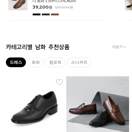
니 로퍼 3.5cm LCMD82I111
39,200
원
129,000
원
카테고리별 남화 추천상품
더보기 >
드레스
로퍼
컴포트
스니커즈