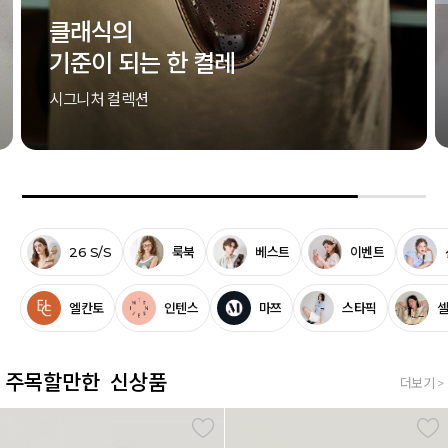
클래식의
기준이 되는 한 켤레
시그니처 컬렉션
26 S/S
룩북
베스트
이벤트
엘칸토
인텐스
마쯔
스타픽
주목할만한 신상품
더보기 >