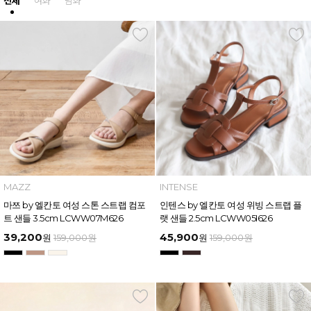
전체
여화
남화
MAZZ
INTENSE
마쯔 by 엘칸토 여성 스톤 스트랩 컴포
인텐스 by 엘칸토 여성 위빙 스트랩 플
트 샌들 3.5cm LCWW07M626
랫 샌들 2.5cm LCWW05I626
39,200
45,900
원
159,000
원
원
159,000
원