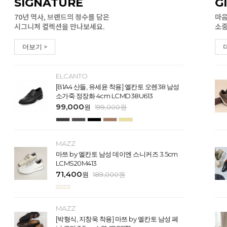
SIGNATURE
G
70년 역사, 브랜드의 정수를 담은
마음
시그니처 컬렉션을 만나보세요.
소중
더보기 >
ELCANTO
[B1A4 산들, 유세윤 착용] 엘칸토 오렌38 남성
소가죽 정장화 4cm LCMD38U613
99,000
원
199,000
원
MAZZ
마쯔 by 엘칸토 남성 데이엔 스니커즈 3.5cm
LCMS20M413
71,400
원
189,000
원
MAZZ
[박형식, 지창욱 착용] 마쯔 by 엘칸토 남성 페