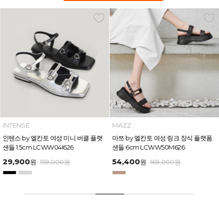
INTENSE
MAZZ
인텐스 by 엘칸토 여성 미니 버클 플랫
마쯔 by 엘칸토 여성 링크 장식 플랫폼
샌들 1.5cm LCWW04I626
샌들 6cm LCWW50M626
29,900
54,400
원
159,000
원
원
169,000
원