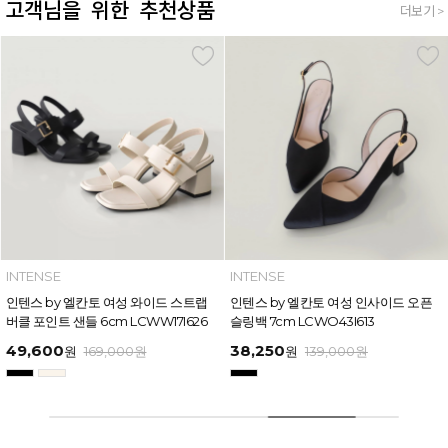
고객님을 위한 추천상품
더보기 >
INTENSE
INTENSE
인텐스 by 엘칸토 여성 와이드 스트랩
인텐스 by 엘칸토 여성 인사이드 오픈
버클 포인트 샌들 6cm LCWW17I626
슬링백 7cm LCWO43I613
49,600
38,250
원
169,000
원
원
139,000
원