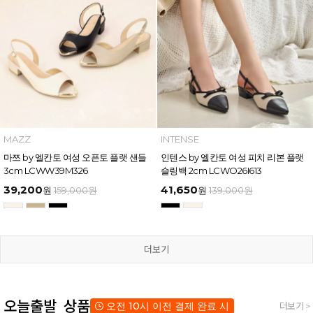
MAZZ
INTENSE
마쯔 by 엘칸토 여성 오픈토 플랫 샌들
인텐스 by 엘칸토 여성 피치 리본 플랫
3cm LCWW39M326
슬링백 2cm LCWO26I613
39,200
41,650
원
159,000
원
원
139,000
원
더보기
오늘출발 상품
오전 10시 이전 결제 완료 시
더보기 >