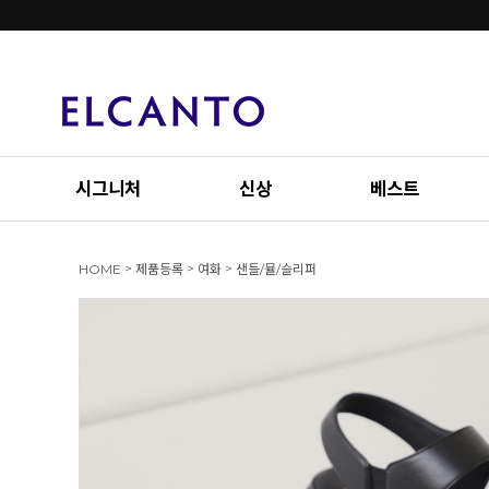
시그니처
신상
베스트
>
>
>
HOME
제품등록
여화
샌들/뮬/슬리퍼