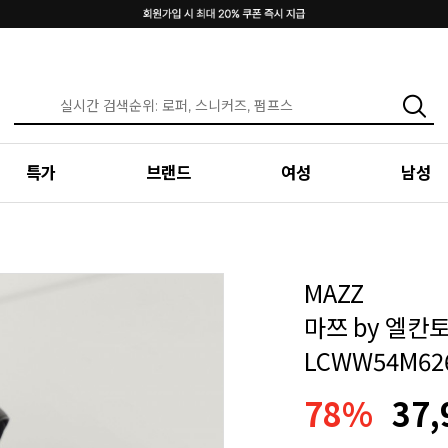
특가
브랜드
여성
남성
MAZZ
마쯔 by 엘칸토
LCWW54M62
78%
37,