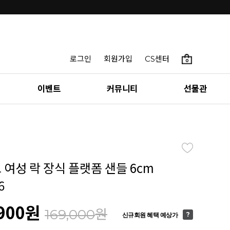
로그인
회원가입
CS센터
0
이벤트
커뮤니티
선물관
 여성 락 장식 플랫폼 샌들 6cm
6
900
원
원
169,000
신규회원 혜택 예상가