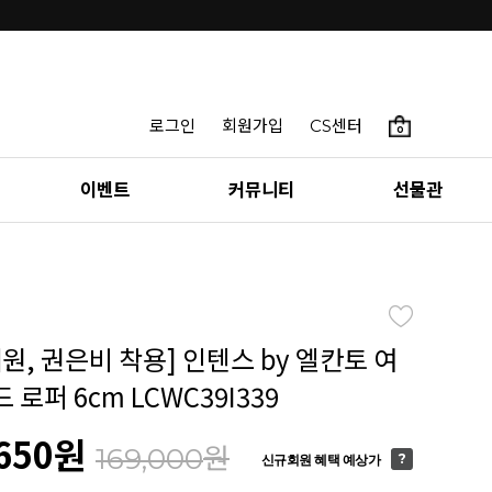
로그인
회원가입
CS센터
0
이벤트
커뮤니티
선물관
원, 권은비 착용] 인텐스 by 엘칸토 여
 로퍼 6cm LCWC39I339
650
원
원
169,000
신규회원 혜택 예상가