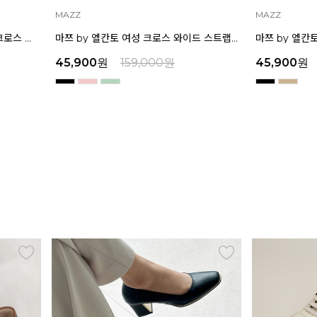
MAZZ
마쯔 by 엘칸토 여성 크로스 와이드 스트랩 컴포트 샌들 3.5cm LCWW27M626
00
원
159,000
원
45,900
원
159,000
원