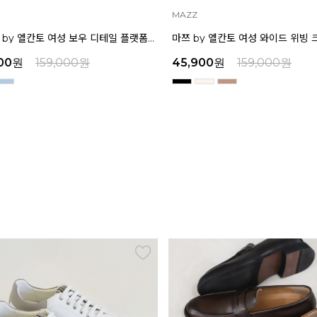
MAZZ
MAZZ
인텐스 by 엘칸토 여성 보우 디테일 플랫폼 샌들 5cm LCWW45I626
마쯔 by 엘칸토 여성 와이드 위빙 크로스 컴포트 뮬 3.5cm LCWW62M626
원
45,900
원
159,000
원
45,9