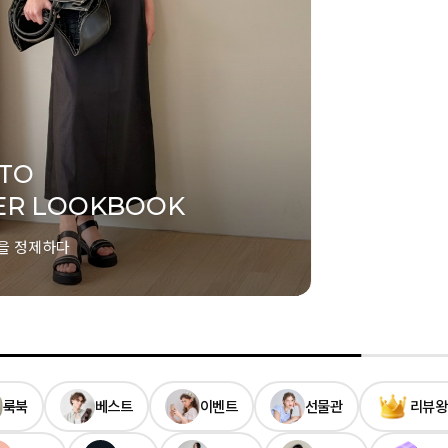
룩북
베스트
이벤트
선물관
리뷰왕