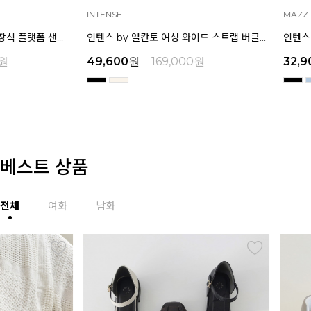
INTENSE
MAZZ
인텐스 by 엘칸토 여성 와이드 스트랩 버클 포인트 샌들 6cm LCWW17I626
49,600
원
169,000
원
32,900
원
159,000
베스트 상품
전체
여화
남화