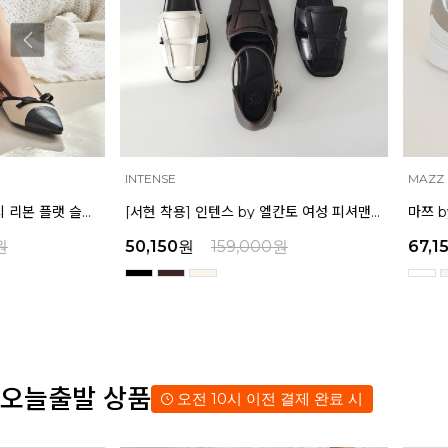
INTENSE
MAZZ
[서현 착용] 인텐스 by 엘칸토 여성 피셔맨 오픈슈즈 2.5cm LCWO85I513
50,150
원
159,000
원
67,150
원
179,000
오늘출발 상품
오전 10시 이전 결제 완료 시