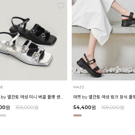
MAZZ
MAZZ
인텐스 by 엘칸토 여성 미니 버클 플랫 샌들 1.5cm LCWW04I626
마쯔 by 엘칸토 여성 링크 장식 플랫폼 샌들 6cm LCWW50M626
원
54,400
원
169,000
원
32,9