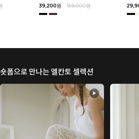
39,200
원
159,000
원
29,900
원
149,000
숏폼으로 만나는 엘칸토 셀렉션
▶