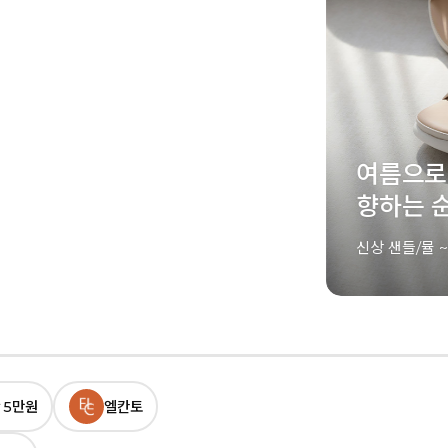
여름으로
향하는 순간
신상 샌들/뮬 ~65%
 5만원
엘칸토