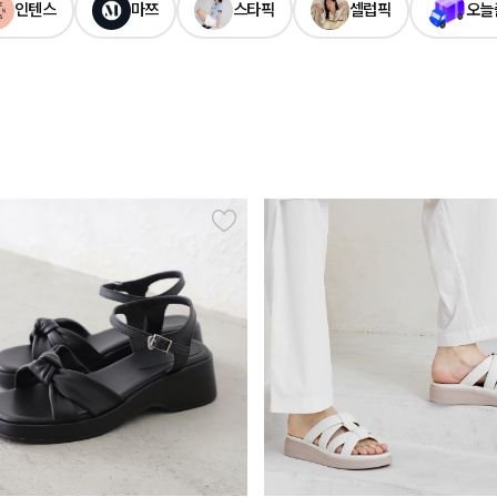
인텐스
마쯔
스타픽
셀럽픽
오늘