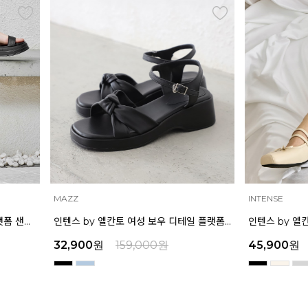
INTENSE
인텐스 by 엘칸토 여성 보우 디테일 플랫폼 샌들 5cm LCWW45I626
00
원
159,000
원
45,900
원
159,000
원