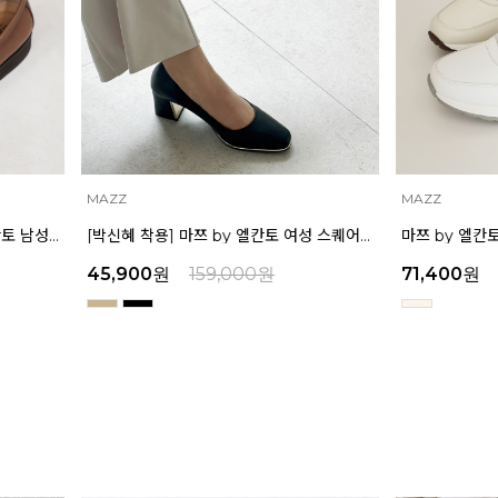
MAZZ
[박신혜 착용] 마쯔 by 엘칸토 여성 스퀘어 쉐입 펌프스 6cm LCWD11M313
00
원
159,000
원
71,400
원
189,000
원