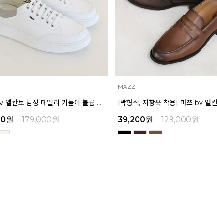
MAZZ
MAZZ
마쯔 by 엘칸토 남성 데일리 키높이 볼륨 컵솔 스니커즈 3.5cm LCMS60M613
[박형식, 지창욱 착용] 마쯔 by 엘칸토 남성 페니 로퍼 3.5cm LCMD82I111
원
39,200
원
129,000
원
45,9