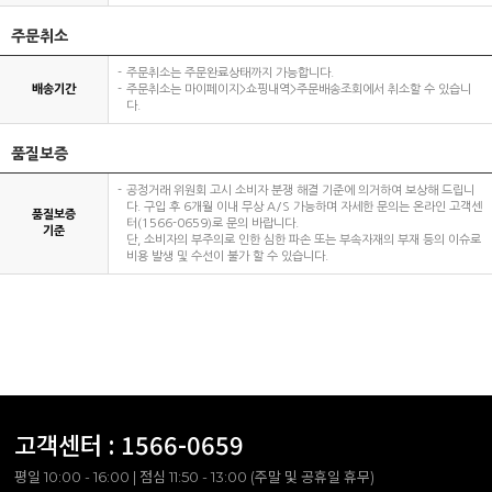
주문취소
주문취소는 주문완료상태까지 가능합니다.
배송기간
주문취소는 마이페이지>쇼핑내역>주문배송조회에서 취소할 수 있습니
다.
품질보증
공정거래 위원회 고시 소비자 분쟁 해결 기준에 의거하여 보상해 드립니
다. 구입 후 6개월 이내 무상 A/S 가능하며 자세한 문의는 온라인 고객센
품질보증
터(1566-0659)로 문의 바랍니다.
기준
단, 소비자의 부주의로 인한 심한 파손 또는 부속자재의 부재 등의 이슈로
비용 발생 및 수선이 불가 할 수 있습니다.
고객센터 :
1566-0659
평일 10:00 - 16:00 | 점심 11:50 - 13:00 (주말 및 공휴일 휴무)