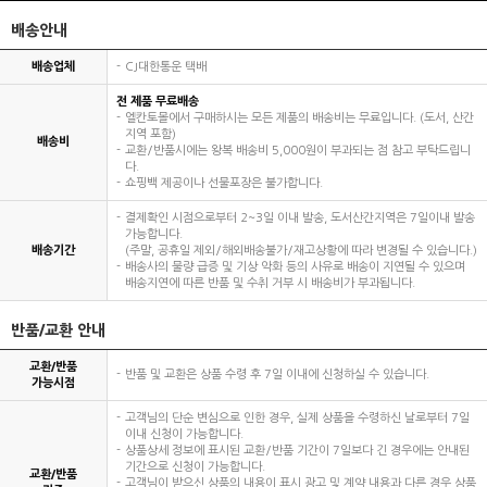
배송안내
배송업체
CJ대한통운 택배
전 제품 무료배송
엘칸토몰에서 구매하시는 모든 제품의 배송비는 무료입니다. (도서, 산간
지역 포함)
배송비
교환/반품시에는 왕복 배송비 5,000원이 부과되는 점 참고 부탁드립니
다.
쇼핑백 제공이나 선물포장은 불가합니다.
결제확인 시점으로부터 2~3일 이내 발송, 도서산간지역은 7일이내 발송
가능합니다.
배송기간
(주말, 공휴일 제외/해외배송불가/재고상황에 따라 변경될 수 있습니다.)
배송사의 물량 급증 및 기상 악화 등의 사유로 배송이 지연될 수 있으며
배송지연에 따른 반품 및 수취 거부 시 배송비가 부과됩니다.
반품/교환 안내
교환/반품
반품 및 교환은 상품 수령 후 7일 이내에 신청하실 수 있습니다.
가능시점
고객님의 단순 변심으로 인한 경우, 실제 상품을 수령하신 날로부터 7일
이내 신청이 가능합니다.
상품상세 정보에 표시된 교환/반품 기간이 7일보다 긴 경우에는 안내된
기간으로 신청이 가능합니다.
교환/반품
고객님이 받으신 상품의 내용이 표시 광고 및 계약 내용과 다른 경우 상품