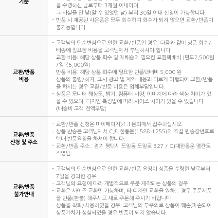
기준
을 수령하신 날로부터 3개월 이내이며,
그 사실을 안 날(알 수 있었던 날) 부터 30일 이내 신청이 가능합니다.
반품 시 제공된 사은품은 모두 회수하며 회수가 되지 않으면 교환/반품이
불가능합니다.
고객님의 단순변심으로 인한 교환/반품인 경우, 다음과 같이 상품 회수/
배송에 필요한 비용을 고객님께서 부담하셔야 합니다.
교환 비용: 해당 상품 회수 및 재배송에 필요한 교환택배비 (편도2,500원
/왕복5,000원)
교환/반품
반품 비용: 해당 상품 회수에 필요한 반품택배비 5,000 원
비용
상품의 불량/하자, 표시 광고 및 계약 내용과 다르게 이행되어 교환/반품
을 하시는 경우 교환/반품 비용은 업체부담입니다.
상품은 모니터 해상도, 밝기, 컴퓨터 사양, 이미지에 따라 색상 차이가 있
을 수 있으며, 디자인 측정법에 따라 사이즈 차이가 있을 수 있습니다.
(배송비 고객 전액부담)
교환/반품 신청은 마이페이지>1:1문의에서 접수하십시오.
상품 반송은 고객님께서 CJ대한통운(1588-1255)에 직접 원송장번호로
교환/반품
택배 반품요청을 하셔야 합니다.
신청 및 주소
교환/반품 주소 : 경기 평택시 도일동 도일로 327 / CJ대한통운 엘칸토
직영팀
고객님의 단순변심으로 인한 교환/반품 요청이 상품을 수령한 날로부터
7일을 경과한 경우
고객님의 요청에 따라 개별적으로 주문 제작되는 상품의 경우
교환/반품
교환은 사이즈 교환만 가능하며, 타 디자인 교환을 원하는 경우 주문제품
불가안내
을 반품(환불) 해주시고 새로 주문해 주시기 바랍니다
상품을 착화/사용하였을 경우, 고객님의 부주의로 상품이 훼손,파손되어
상품가치가 상실되었을 경우 반품이 되지 않습니다.