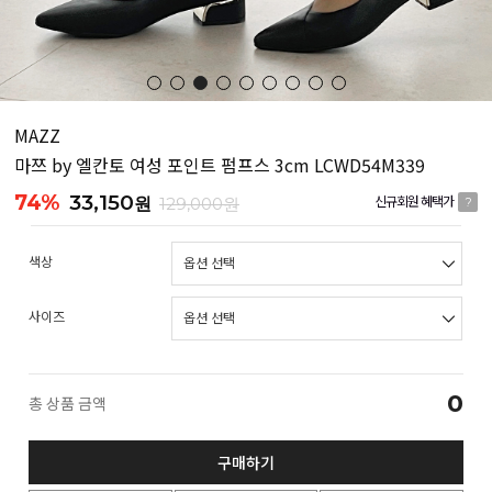
MAZZ
마쯔 by 엘칸토 여성 포인트 펌프스 3cm LCWD54M339
74%
33,150
원
129,000원
신규회원 혜택가
?
색상
사이즈
0
총 상품 금액
구매하기