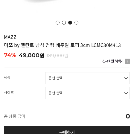
MAZZ
마쯔 by 엘칸토 남성 경량 캐주얼 로퍼 3cm LCMC30M413
74%
49,800
원
189,000원
신규회원 혜택가
?
색상
사이즈
0
총 상품 금액
구매하기