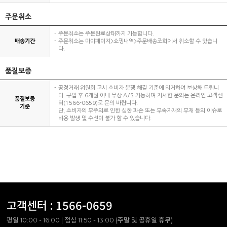
주문취소
주문취소는 주문완료상태까지 가능합니다.
배송기간
주문취소는 마이페이지>쇼핑내역>주문배송조회에서 취소할 수 있습니
다.
품질보증
공정거래 위원회 고시 소비자 분쟁 해결 기준에 의거하여 보상해 드립니
다. 구입 후 6개월 이내 무상 A/S 가능하며 자세한 문의는 온라인 고객센
품질보증
터(1566-0659)로 문의 바랍니다.
기준
단, 소비자의 부주의로 인한 심한 파손 또는 부속자재의 부재 등의 이슈로
비용 발생 및 수선이 불가 할 수 있습니다.
고객센터 :
1566-0659
평일 10:00 - 16:00 | 점심 11:50 - 13:00 (주말 및 공휴일 휴무)