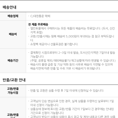
배송안내
배송업체
CJ대한통운 택배
전 제품 무료배송
엘칸토몰에서 구매하시는 모든 제품의 배송비는 무료입니다. (도서, 산간
지역 포함)
배송비
교환/반품시에는 왕복 배송비 5,000원이 부과되는 점 참고 부탁드립니
다.
쇼핑백 제공이나 선물포장은 불가합니다.
결제확인 시점으로부터 2~3일 이내 발송, 도서산간지역은 7일이내 발송
가능합니다.
배송기간
(주말, 공휴일 제외/해외배송불가/재고상황에 따라 변경될 수 있습니다.)
배송사의 물량 급증 및 기상 악화 등의 사유로 배송이 지연될 수 있으며
배송지연에 따른 반품 및 수취 거부 시 배송비가 부과됩니다.
반품/교환 안내
교환/반품
반품 및 교환은 상품 수령 후 7일 이내에 신청하실 수 있습니다.
가능시점
고객님의 단순 변심으로 인한 경우, 실제 상품을 수령하신 날로부터 7일
이내 신청이 가능합니다.
상품상세 정보에 표시된 교환/반품 기간이 7일보다 긴 경우에는 안내된
기간으로 신청이 가능합니다.
교환/반품
고객님이 받으신 상품의 내용이 표시 광고 및 계약 내용과 다른 경우 상품