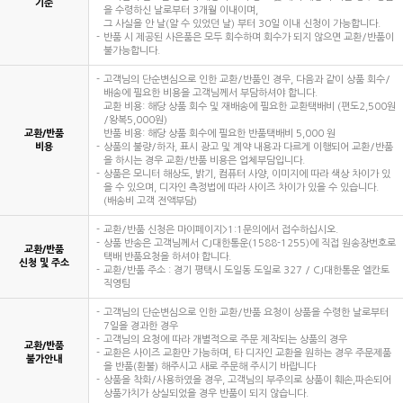
기준
을 수령하신 날로부터 3개월 이내이며,
그 사실을 안 날(알 수 있었던 날) 부터 30일 이내 신청이 가능합니다.
반품 시 제공된 사은품은 모두 회수하며 회수가 되지 않으면 교환/반품이
불가능합니다.
고객님의 단순변심으로 인한 교환/반품인 경우, 다음과 같이 상품 회수/
배송에 필요한 비용을 고객님께서 부담하셔야 합니다.
교환 비용: 해당 상품 회수 및 재배송에 필요한 교환택배비 (편도2,500원
/왕복5,000원)
교환/반품
반품 비용: 해당 상품 회수에 필요한 반품택배비 5,000 원
비용
상품의 불량/하자, 표시 광고 및 계약 내용과 다르게 이행되어 교환/반품
을 하시는 경우 교환/반품 비용은 업체부담입니다.
상품은 모니터 해상도, 밝기, 컴퓨터 사양, 이미지에 따라 색상 차이가 있
을 수 있으며, 디자인 측정법에 따라 사이즈 차이가 있을 수 있습니다.
(배송비 고객 전액부담)
교환/반품 신청은 마이페이지>1:1문의에서 접수하십시오.
상품 반송은 고객님께서 CJ대한통운(1588-1255)에 직접 원송장번호로
교환/반품
택배 반품요청을 하셔야 합니다.
신청 및 주소
교환/반품 주소 : 경기 평택시 도일동 도일로 327 / CJ대한통운 엘칸토
직영팀
고객님의 단순변심으로 인한 교환/반품 요청이 상품을 수령한 날로부터
7일을 경과한 경우
고객님의 요청에 따라 개별적으로 주문 제작되는 상품의 경우
교환/반품
교환은 사이즈 교환만 가능하며, 타 디자인 교환을 원하는 경우 주문제품
불가안내
을 반품(환불) 해주시고 새로 주문해 주시기 바랍니다
상품을 착화/사용하였을 경우, 고객님의 부주의로 상품이 훼손,파손되어
상품가치가 상실되었을 경우 반품이 되지 않습니다.