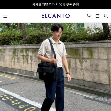
오전 10시 이전 결제 완료 시 오늘 출발!
카카오 채널 추가 시 10% 쿠폰 증정
회원가입 시 최대 20% 쿠폰 지급
0