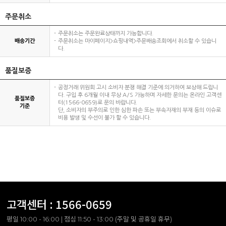
주문취소
주문취소는 주문완료상태까지 가능합니다.
배송기간
주문취소는 마이페이지>쇼핑내역>주문배송조회에서 취소할 수 있습니
다.
품질보증
공정거래 위원회 고시 소비자 분쟁 해결 기준에 의거하여 보상해 드립니
다. 구입 후 6개월 이내 무상 A/S 가능하며 자세한 문의는 온라인 고객센
품질보증
터(1566-0659)로 문의 바랍니다.
기준
단, 소비자의 부주의로 인한 심한 파손 또는 부속자재의 부재 등의 이슈로
비용 발생 및 수선이 불가 할 수 있습니다.
고객센터 :
1566-0659
평일 10:00 - 16:00 | 점심 11:50 - 13:00 (주말 및 공휴일 휴무)