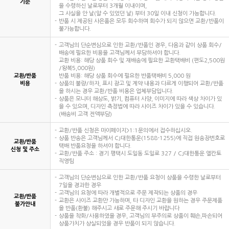
기준
을 수령하신 날로부터 3개월 이내이며,
그 사실을 안 날(알 수 있었던 날) 부터 30일 이내 신청이 가능합니다.
반품 시 제공된 사은품은 모두 회수하며 회수가 되지 않으면 교환/반품이
불가능합니다.
고객님의 단순변심으로 인한 교환/반품인 경우, 다음과 같이 상품 회수/
배송에 필요한 비용을 고객님께서 부담하셔야 합니다.
교환 비용: 해당 상품 회수 및 재배송에 필요한 교환택배비 (편도2,500원
/왕복5,000원)
교환/반품
반품 비용: 해당 상품 회수에 필요한 반품택배비 5,000 원
비용
상품의 불량/하자, 표시 광고 및 계약 내용과 다르게 이행되어 교환/반품
을 하시는 경우 교환/반품 비용은 업체부담입니다.
상품은 모니터 해상도, 밝기, 컴퓨터 사양, 이미지에 따라 색상 차이가 있
을 수 있으며, 디자인 측정법에 따라 사이즈 차이가 있을 수 있습니다.
(배송비 고객 전액부담)
교환/반품 신청은 마이페이지>1:1문의에서 접수하십시오.
상품 반송은 고객님께서 CJ대한통운(1588-1255)에 직접 원송장번호로
교환/반품
택배 반품요청을 하셔야 합니다.
신청 및 주소
교환/반품 주소 : 경기 평택시 도일동 도일로 327 / CJ대한통운 엘칸토
직영팀
고객님의 단순변심으로 인한 교환/반품 요청이 상품을 수령한 날로부터
7일을 경과한 경우
고객님의 요청에 따라 개별적으로 주문 제작되는 상품의 경우
교환/반품
교환은 사이즈 교환만 가능하며, 타 디자인 교환을 원하는 경우 주문제품
불가안내
을 반품(환불) 해주시고 새로 주문해 주시기 바랍니다
상품을 착화/사용하였을 경우, 고객님의 부주의로 상품이 훼손,파손되어
상품가치가 상실되었을 경우 반품이 되지 않습니다.