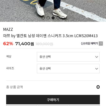
MAZZ
마쯔 by 엘칸토 남성 데이엔 스니커즈 3.5cm LCMS20M413
62%
71,400
원
189,000원
신규회원 혜택가
?
색상
사이즈
0
총 상품 금액
구매하기