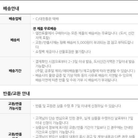
배송안내
배송업체
CJ대한통운 택배
전 제품 무료배송
엘칸토몰에서 구매하시는 모든 제품의 배송비는 무료입니다. (도서, 산간
지역 포함)
배송비
교환/반품시에는 왕복 배송비 5,000원이 부과되는 점 참고 부탁드립니
다.
쇼핑백 제공이나 선물포장은 불가합니다.
결제확인 시점으로부터 2~3일 이내 발송, 도서산간지역은 7일이내 발송
가능합니다.
배송기간
(주말, 공휴일 제외/해외배송불가/재고상황에 따라 변경될 수 있습니다.)
배송사의 물량 급증 및 기상 악화 등의 사유로 배송이 지연될 수 있으며
배송지연에 따른 반품 및 수취 거부 시 배송비가 부과됩니다.
반품/교환 안내
교환/반품
반품 및 교환은 상품 수령 후 7일 이내에 신청하실 수 있습니다.
가능시점
고객님의 단순 변심으로 인한 경우, 실제 상품을 수령하신 날로부터 7일
이내 신청이 가능합니다.
상품상세 정보에 표시된 교환/반품 기간이 7일보다 긴 경우에는 안내된
기간으로 신청이 가능합니다.
교환/반품
고객님이 받으신 상품의 내용이 표시 광고 및 계약 내용과 다른 경우 상품