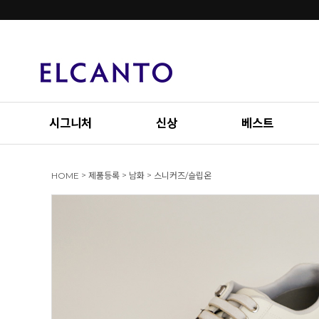
시그니처
신상
베스트
>
>
>
HOME
제품등록
남화
스니커즈/슬립온