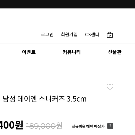
로그인
회원가입
CS센터
0
이벤트
커뮤니티
선물관
 남성 데이엔 스니커즈 3.5cm
400
원
원
189,000
신규회원 혜택 예상가