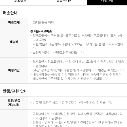
배송안내
배송업체
CJ대한통운 택배
전 제품 무료배송
엘칸토몰에서 구매하시는 모든 제품의 배송비는 무료입니다. (도서, 산간
지역 포함)
배송비
교환/반품시에는 왕복 배송비 5,000원이 부과되는 점 참고 부탁드립니
다.
쇼핑백 제공이나 선물포장은 불가합니다.
결제확인 시점으로부터 2~3일 이내 발송, 도서산간지역은 7일이내 발송
가능합니다.
배송기간
(주말, 공휴일 제외/해외배송불가/재고상황에 따라 변경될 수 있습니다.)
배송사의 물량 급증 및 기상 악화 등의 사유로 배송이 지연될 수 있으며
배송지연에 따른 반품 및 수취 거부 시 배송비가 부과됩니다.
반품/교환 안내
교환/반품
반품 및 교환은 상품 수령 후 7일 이내에 신청하실 수 있습니다.
가능시점
고객님의 단순 변심으로 인한 경우, 실제 상품을 수령하신 날로부터 7일
이내 신청이 가능합니다.
상품상세 정보에 표시된 교환/반품 기간이 7일보다 긴 경우에는 안내된
기간으로 신청이 가능합니다.