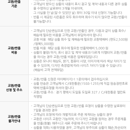
교환/반품
고객님이 받으신 상품의 내용이 표시 광고 및 계약 내용과 다른 경우 상품
기준
을 수령하신 날로부터 3개월 이내이며,
그 사실을 안 날(알 수 있었던 날) 부터 30일 이내 신청이 가능합니다.
반품 시 제공된 사은품은 모두 회수하며 회수가 되지 않으면 교환/반품이
불가능합니다.
고객님의 단순변심으로 인한 교환/반품인 경우, 다음과 같이 상품 회수/
배송에 필요한 비용을 고객님께서 부담하셔야 합니다.
교환 비용: 해당 상품 회수 및 재배송에 필요한 교환택배비 (편도2,500원
/왕복5,000원)
교환/반품
반품 비용: 해당 상품 회수에 필요한 반품택배비 5,000 원
비용
상품의 불량/하자, 표시 광고 및 계약 내용과 다르게 이행되어 교환/반품
을 하시는 경우 교환/반품 비용은 업체부담입니다.
상품은 모니터 해상도, 밝기, 컴퓨터 사양, 이미지에 따라 색상 차이가 있
을 수 있으며, 디자인 측정법에 따라 사이즈 차이가 있을 수 있습니다.
(배송비 고객 전액부담)
교환/반품 신청은 마이페이지>1:1문의에서 접수하십시오.
상품 반송은 고객님께서 CJ대한통운(1588-1255)에 직접 원송장번호로
교환/반품
택배 반품요청을 하셔야 합니다.
신청 및 주소
교환/반품 주소 : 경기 평택시 도일동 도일로 327 / CJ대한통운 엘칸토
직영팀
고객님의 단순변심으로 인한 교환/반품 요청이 상품을 수령한 날로부터
7일을 경과한 경우
고객님의 요청에 따라 개별적으로 주문 제작되는 상품의 경우
교환/반품
교환은 사이즈 교환만 가능하며, 타 디자인 교환을 원하는 경우 주문제품
불가안내
을 반품(환불) 해주시고 새로 주문해 주시기 바랍니다
상품을 착화/사용하였을 경우, 고객님의 부주의로 상품이 훼손,파손되어