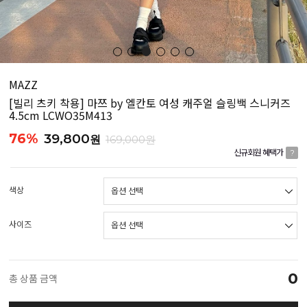
MAZZ
[빌리 츠키 착용] 마쯔 by 엘칸토 여성 캐주얼 슬링백 스니커즈
4.5cm LCWO35M413
76%
39,800
원
169,000원
신규회원 혜택가
?
색상
사이즈
0
총 상품 금액