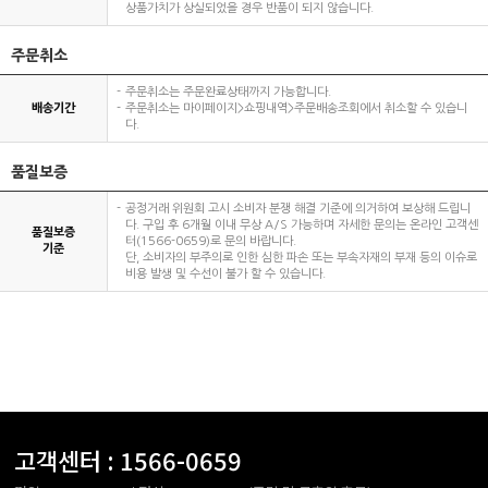
상품가치가 상실되었을 경우 반품이 되지 않습니다.
주문취소
주문취소는 주문완료상태까지 가능합니다.
배송기간
주문취소는 마이페이지>쇼핑내역>주문배송조회에서 취소할 수 있습니
다.
품질보증
공정거래 위원회 고시 소비자 분쟁 해결 기준에 의거하여 보상해 드립니
다. 구입 후 6개월 이내 무상 A/S 가능하며 자세한 문의는 온라인 고객센
품질보증
터(1566-0659)로 문의 바랍니다.
기준
단, 소비자의 부주의로 인한 심한 파손 또는 부속자재의 부재 등의 이슈로
비용 발생 및 수선이 불가 할 수 있습니다.
고객센터 :
1566-0659