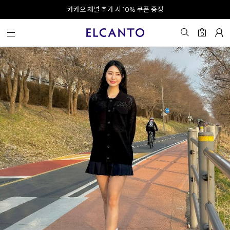
오전 10시 이전 결제 완료 시 오늘 출발!
카카오 채널 추가 시 10% 쿠폰 증정
회원가입 시 최대 20% 쿠폰 지급
0