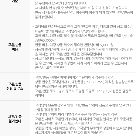
기준
을 수령하신 날로부터 3개월 이내이며,
그 사실을 안 날(알 수 있었던 날) 부터 30일 이내 신청이 가능합니다.
반품 시 제공된 사은품은 모두 회수하며 회수가 되지 않으면 교환/반품이
불가능합니다.
고객님의 단순변심으로 인한 교환/반품인 경우, 다음과 같이 상품 회수/
배송에 필요한 비용을 고객님께서 부담하셔야 합니다.
교환 비용: 해당 상품 회수 및 재배송에 필요한 교환택배비 (편도2,500원
/왕복5,000원)
교환/반품
반품 비용: 해당 상품 회수에 필요한 반품택배비 5,000 원
비용
상품의 불량/하자, 표시 광고 및 계약 내용과 다르게 이행되어 교환/반품
을 하시는 경우 교환/반품 비용은 업체부담입니다.
상품은 모니터 해상도, 밝기, 컴퓨터 사양, 이미지에 따라 색상 차이가 있
을 수 있으며, 디자인 측정법에 따라 사이즈 차이가 있을 수 있습니다.
(배송비 고객 전액부담)
교환/반품 신청은 마이페이지>1:1문의에서 접수하십시오.
상품 반송은 고객님께서 CJ대한통운(1588-1255)에 직접 원송장번호로
교환/반품
택배 반품요청을 하셔야 합니다.
신청 및 주소
교환/반품 주소 : 경기 평택시 도일동 도일로 327 / CJ대한통운 엘칸토
직영팀
고객님의 단순변심으로 인한 교환/반품 요청이 상품을 수령한 날로부터
7일을 경과한 경우
고객님의 요청에 따라 개별적으로 주문 제작되는 상품의 경우
교환/반품
교환은 사이즈 교환만 가능하며, 타 디자인 교환을 원하는 경우 주문제품
불가안내
을 반품(환불) 해주시고 새로 주문해 주시기 바랍니다
상품을 착화/사용하였을 경우, 고객님의 부주의로 상품이 훼손,파손되어
상품가치가 상실되었을 경우 반품이 되지 않습니다.