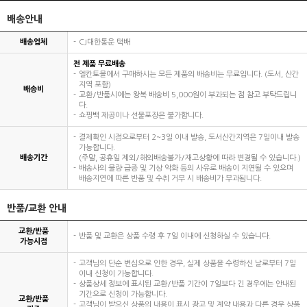
배송안내
배송업체
CJ대한통운 택배
전 제품 무료배송
엘칸토몰에서 구매하시는 모든 제품의 배송비는 무료입니다. (도서, 산간
지역 포함)
배송비
교환/반품시에는 왕복 배송비 5,000원이 부과되는 점 참고 부탁드립니
다.
쇼핑백 제공이나 선물포장은 불가합니다.
결제확인 시점으로부터 2~3일 이내 발송, 도서산간지역은 7일이내 발송
가능합니다.
배송기간
(주말, 공휴일 제외/해외배송불가/재고상황에 따라 변경될 수 있습니다.)
배송사의 물량 급증 및 기상 악화 등의 사유로 배송이 지연될 수 있으며
배송지연에 따른 반품 및 수취 거부 시 배송비가 부과됩니다.
반품/교환 안내
교환/반품
반품 및 교환은 상품 수령 후 7일 이내에 신청하실 수 있습니다.
가능시점
고객님의 단순 변심으로 인한 경우, 실제 상품을 수령하신 날로부터 7일
이내 신청이 가능합니다.
상품상세 정보에 표시된 교환/반품 기간이 7일보다 긴 경우에는 안내된
기간으로 신청이 가능합니다.
교환/반품
고객님이 받으신 상품의 내용이 표시 광고 및 계약 내용과 다른 경우 상품