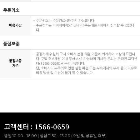
주문취소
주문취소는 주문완료상태까지 가능합니다.
배송기간
주문취소는 마이페이지>쇼핑내역>주문배송조회에서 취소할 수 있습니
다.
품질보증
공정거래 위원회 고시 소비자 분쟁 해결 기준에 의거하여 보상해 드립니
다. 구입 후 6개월 이내 무상 A/S 가능하며 자세한 문의는 온라인 고객센
품질보증
터(1566-0659)로 문의 바랍니다.
기준
단, 소비자의 부주의로 인한 심한 파손 또는 부속자재의 부재 등의 이슈로
비용 발생 및 수선이 불가 할 수 있습니다.
고객센터 :
1566-0659
평일 10:00 - 16:00 | 점심 11:50 - 13:00 (주말 및 공휴일 휴무)