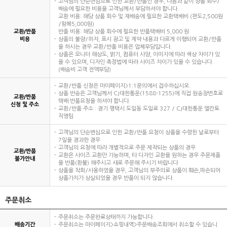
고객님의 단순변심으로 인한 교환/반품인 경우, 다음과 같이 상품 회수/
배송에 필요한 비용을 고객님께서 부담하셔야 합니다.
교환 비용: 해당 상품 회수 및 재배송에 필요한 교환택배비 (편도2,500원
/왕복5,000원)
교환/반품
반품 비용: 해당 상품 회수에 필요한 반품택배비 5,000 원
비용
상품의 불량/하자, 표시 광고 및 계약 내용과 다르게 이행되어 교환/반품
을 하시는 경우 교환/반품 비용은 업체부담입니다.
상품은 모니터 해상도, 밝기, 컴퓨터 사양, 이미지에 따라 색상 차이가 있
을 수 있으며, 디자인 측정법에 따라 사이즈 차이가 있을 수 있습니다.
(배송비 고객 전액부담)
교환/반품 신청은 마이페이지>1:1문의에서 접수하십시오.
상품 반송은 고객님께서 CJ대한통운(1588-1255)에 직접 원송장번호로
교환/반품
택배 반품요청을 하셔야 합니다.
신청 및 주소
교환/반품 주소 : 경기 평택시 도일동 도일로 327 / CJ대한통운 엘칸토
직영팀
고객님의 단순변심으로 인한 교환/반품 요청이 상품을 수령한 날로부터
7일을 경과한 경우
고객님의 요청에 따라 개별적으로 주문 제작되는 상품의 경우
교환/반품
교환은 사이즈 교환만 가능하며, 타 디자인 교환을 원하는 경우 주문제품
불가안내
을 반품(환불) 해주시고 새로 주문해 주시기 바랍니다
상품을 착화/사용하였을 경우, 고객님의 부주의로 상품이 훼손,파손되어
상품가치가 상실되었을 경우 반품이 되지 않습니다.
주문취소
주문취소는 주문완료상태까지 가능합니다.
배송기간
주문취소는 마이페이지>쇼핑내역>주문배송조회에서 취소할 수 있습니