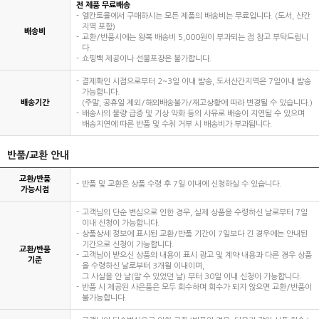
전 제품 무료배송
엘칸토몰에서 구매하시는 모든 제품의 배송비는 무료입니다. (도서, 산간
지역 포함)
배송비
교환/반품시에는 왕복 배송비 5,000원이 부과되는 점 참고 부탁드립니
다.
쇼핑백 제공이나 선물포장은 불가합니다.
결제확인 시점으로부터 2~3일 이내 발송, 도서산간지역은 7일이내 발송
가능합니다.
배송기간
(주말, 공휴일 제외/해외배송불가/재고상황에 따라 변경될 수 있습니다.)
배송사의 물량 급증 및 기상 악화 등의 사유로 배송이 지연될 수 있으며
배송지연에 따른 반품 및 수취 거부 시 배송비가 부과됩니다.
반품/교환 안내
교환/반품
반품 및 교환은 상품 수령 후 7일 이내에 신청하실 수 있습니다.
가능시점
고객님의 단순 변심으로 인한 경우, 실제 상품을 수령하신 날로부터 7일
이내 신청이 가능합니다.
상품상세 정보에 표시된 교환/반품 기간이 7일보다 긴 경우에는 안내된
기간으로 신청이 가능합니다.
교환/반품
고객님이 받으신 상품의 내용이 표시 광고 및 계약 내용과 다른 경우 상품
기준
을 수령하신 날로부터 3개월 이내이며,
그 사실을 안 날(알 수 있었던 날) 부터 30일 이내 신청이 가능합니다.
반품 시 제공된 사은품은 모두 회수하며 회수가 되지 않으면 교환/반품이
불가능합니다.