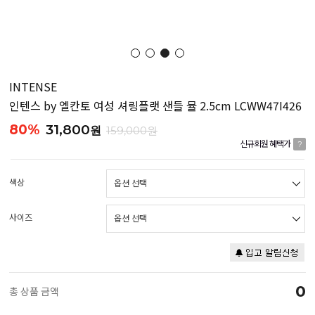
INTENSE
인텐스 by 엘칸토 여성 셔링플랫 샌들 뮬 2.5cm LCWW47I426
80%
31,800
원
159,000원
신규회원 혜택가
?
색상
사이즈
0
총 상품 금액