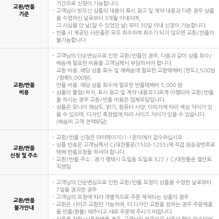
기간으로 신청이 가능합니다.
교환/반품
고객님이 받으신 상품의 내용이 표시 광고 및 계약 내용과 다른 경우 상품
기준
을 수령하신 날로부터 3개월 이내이며,
그 사실을 안 날(알 수 있었던 날) 부터 30일 이내 신청이 가능합니다.
반품 시 제공된 사은품은 모두 회수하며 회수가 되지 않으면 교환/반품이
불가능합니다.
고객님의 단순변심으로 인한 교환/반품인 경우, 다음과 같이 상품 회수/
배송에 필요한 비용을 고객님께서 부담하셔야 합니다.
교환 비용: 해당 상품 회수 및 재배송에 필요한 교환택배비 (편도2,500원
/왕복5,000원)
교환/반품
반품 비용: 해당 상품 회수에 필요한 반품택배비 5,000 원
비용
상품의 불량/하자, 표시 광고 및 계약 내용과 다르게 이행되어 교환/반품
을 하시는 경우 교환/반품 비용은 업체부담입니다.
상품은 모니터 해상도, 밝기, 컴퓨터 사양, 이미지에 따라 색상 차이가 있
을 수 있으며, 디자인 측정법에 따라 사이즈 차이가 있을 수 있습니다.
(배송비 고객 전액부담)
교환/반품 신청은 마이페이지>1:1문의에서 접수하십시오.
상품 반송은 고객님께서 CJ대한통운(1588-1255)에 직접 원송장번호로
교환/반품
택배 반품요청을 하셔야 합니다.
신청 및 주소
교환/반품 주소 : 경기 평택시 도일동 도일로 327 / CJ대한통운 엘칸토
직영팀
고객님의 단순변심으로 인한 교환/반품 요청이 상품을 수령한 날로부터
7일을 경과한 경우
고객님의 요청에 따라 개별적으로 주문 제작되는 상품의 경우
교환/반품
교환은 사이즈 교환만 가능하며, 타 디자인 교환을 원하는 경우 주문제품
불가안내
을 반품(환불) 해주시고 새로 주문해 주시기 바랍니다