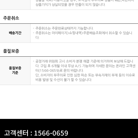
상품을 착화/사용하였을 경우, 고객님의 부주의로 상품이 훼손,파손되어
상품가치가 상실되었을 경우 반품이 되지 않습니다.
주문취소
주문취소는 주문완료상태까지 가능합니다.
배송기간
주문취소는 마이페이지>쇼핑내역>주문배송조회에서 취소할 수 있습니
다.
품질보증
공정거래 위원회 고시 소비자 분쟁 해결 기준에 의거하여 보상해 드립니
다. 구입 후 6개월 이내 무상 A/S 가능하며 자세한 문의는 온라인 고객센
품질보증
터(1566-0659)로 문의 바랍니다.
기준
단, 소비자의 부주의로 인한 심한 파손 또는 부속자재의 부재 등의 이슈로
비용 발생 및 수선이 불가 할 수 있습니다.
고객센터 :
1566-0659