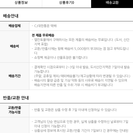
상품정보
상품후기
0
배송교환
배송안내
배송업체
CJ대한통운 택배
전 제품 무료배송
엘칸토몰에서 구매하시는 모든 제품의 배송비는 무료입니다. (도서, 산간
지역 포함)
배송비
교환/반품시에는 왕복 배송비 5,000원이 부과되는 점 참고 부탁드립니
다.
쇼핑백 제공이나 선물포장은 불가합니다.
결제확인 시점으로부터 2~3일 이내 발송, 도서산간지역은 7일이내 발송
가능합니다.
배송기간
(주말, 공휴일 제외/해외배송불가/재고상황에 따라 변경될 수 있습니다.)
배송사의 물량 급증 및 기상 악화 등의 사유로 배송이 지연될 수 있으며
배송지연에 따른 반품 및 수취 거부 시 배송비가 부과됩니다.
반품/교환 안내
교환/반품
반품 및 교환은 상품 수령 후 7일 이내에 신청하실 수 있습니다.
가능시점
고객님의 단순 변심으로 인한 경우, 실제 상품을 수령하신 날로부터 7일
이내 신청이 가능합니다.
상품상세 정보에 표시된 교환/반품 기간이 7일보다 긴 경우에는 안내된