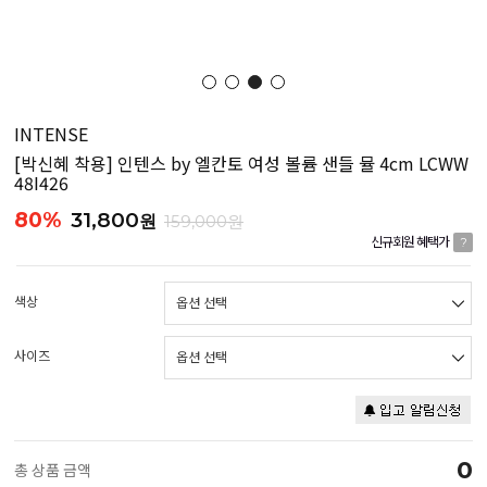
INTENSE
[박신혜 착용] 인텐스 by 엘칸토 여성 볼륨 샌들 뮬 4cm LCWW
48I426
80%
31,800
원
159,000원
신규회원 혜택가
?
색상
사이즈
0
총 상품 금액