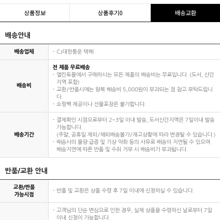
상품정보
상품후기
0
배송교환
배송안내
배송업체
CJ대한통운 택배
전 제품 무료배송
엘칸토몰에서 구매하시는 모든 제품의 배송비는 무료입니다. (도서, 산간
지역 포함)
배송비
교환/반품시에는 왕복 배송비 5,000원이 부과되는 점 참고 부탁드립니
다.
쇼핑백 제공이나 선물포장은 불가합니다.
결제확인 시점으로부터 2~3일 이내 발송, 도서산간지역은 7일이내 발송
가능합니다.
배송기간
(주말, 공휴일 제외/해외배송불가/재고상황에 따라 변경될 수 있습니다.)
배송사의 물량 급증 및 기상 악화 등의 사유로 배송이 지연될 수 있으며
배송지연에 따른 반품 및 수취 거부 시 배송비가 부과됩니다.
반품/교환 안내
교환/반품
반품 및 교환은 상품 수령 후 7일 이내에 신청하실 수 있습니다.
가능시점
고객님의 단순 변심으로 인한 경우, 실제 상품을 수령하신 날로부터 7일
이내 신청이 가능합니다.