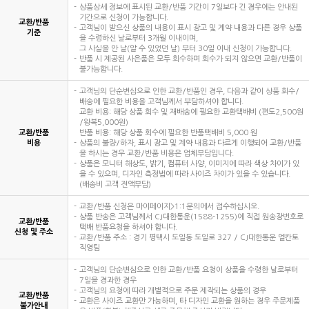
상품상세 정보에 표시된 교환/반품 기간이 7일보다 긴 경우에는 안내된
기간으로 신청이 가능합니다.
교환/반품
고객님이 받으신 상품의 내용이 표시 광고 및 계약 내용과 다른 경우 상품
기준
을 수령하신 날로부터 3개월 이내이며,
그 사실을 안 날(알 수 있었던 날) 부터 30일 이내 신청이 가능합니다.
반품 시 제공된 사은품은 모두 회수하며 회수가 되지 않으면 교환/반품이
불가능합니다.
고객님의 단순변심으로 인한 교환/반품인 경우, 다음과 같이 상품 회수/
배송에 필요한 비용을 고객님께서 부담하셔야 합니다.
교환 비용: 해당 상품 회수 및 재배송에 필요한 교환택배비 (편도2,500원
/왕복5,000원)
교환/반품
반품 비용: 해당 상품 회수에 필요한 반품택배비 5,000 원
비용
상품의 불량/하자, 표시 광고 및 계약 내용과 다르게 이행되어 교환/반품
을 하시는 경우 교환/반품 비용은 업체부담입니다.
상품은 모니터 해상도, 밝기, 컴퓨터 사양, 이미지에 따라 색상 차이가 있
을 수 있으며, 디자인 측정법에 따라 사이즈 차이가 있을 수 있습니다.
(배송비 고객 전액부담)
교환/반품 신청은 마이페이지>1:1문의에서 접수하십시오.
상품 반송은 고객님께서 CJ대한통운(1588-1255)에 직접 원송장번호로
교환/반품
택배 반품요청을 하셔야 합니다.
신청 및 주소
교환/반품 주소 : 경기 평택시 도일동 도일로 327 / CJ대한통운 엘칸토
직영팀
고객님의 단순변심으로 인한 교환/반품 요청이 상품을 수령한 날로부터
7일을 경과한 경우
고객님의 요청에 따라 개별적으로 주문 제작되는 상품의 경우
교환/반품
교환은 사이즈 교환만 가능하며, 타 디자인 교환을 원하는 경우 주문제품
불가안내