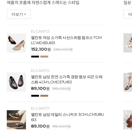
여름의 흐름에 자연스럽게 스며드는 스타일.
일상
더보기 >
더
ELCANTO
엘칸토 여성 소가죽 사선스트랩 펌프스 7CM
LCWD65U613
152,100
원
269,000
원
ELCANTO
엘칸토 남성 천연 소가죽 경량 엠보 피끈 드레
스화 4CM LCMD37U613
89,100
원
199,000
원
ELCANTO
엘칸토 남성 데일리 스니커즈 3CM LCMS81U
613
89,100
원
199,000
원