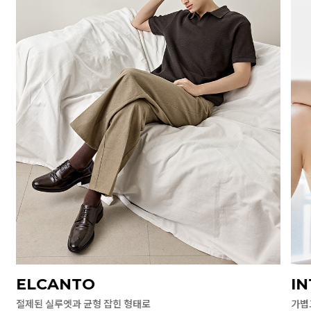
ELCANTO
I
절제된 실루엣과 균형 잡힌 형태로
가볍