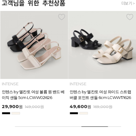
고객님을 위한 추천상품
더보기 >
INTENSE
INTENSE
인텐스 by 엘칸토 여성 볼륨 원 밴드 베
인텐스 by 엘칸토 여성 와이드 스트랩
이직 샌들 5cm LCWW02I626
버클 포인트 샌들 6cm LCWW17I626
29,900
49,600
원
149,000
원
원
169,000
원