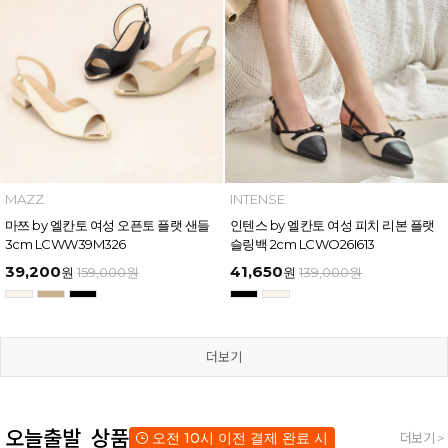
MAZZ
INTENSE
마쯔 by 엘칸토 여성 오픈토 플랫 샌들
인텐스 by 엘칸토 여성 피치 리본 플랫
3cm LCWW39M326
슬링백 2cm LCWO26I613
39,200
41,650
원
159,000
원
원
139,000
원
더보기
오늘출발 상품
오전 10시 이전 결제 완료 시
더보기 >