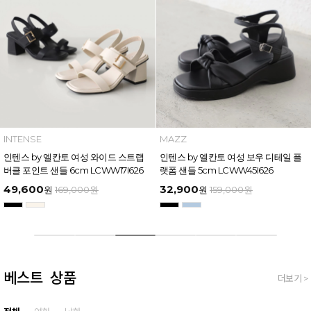
AZZ
MAZZ
I
쯔 by 엘칸토 남성 트리플 스트랩 벨
마쯔 by 엘칸토 여성 링크 장식 플랫폼
인
 슬라이드 4.5cm LCMW61M626
샌들 6cm LCWW50M626
버
5,900
54,400
4
원
159,000
원
원
169,000
원
베스트 상품
더보기 >