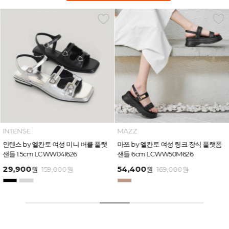
INTENSE
MAZZ
인텐스 by 엘칸토 여성 미니 버클 플랫
마쯔 by 엘칸토 여성 링크 장식 플랫폼
샌들 1.5cm LCWW04I626
샌들 6cm LCWW50M626
29,900
54,400
원
159,000
원
원
169,000
원