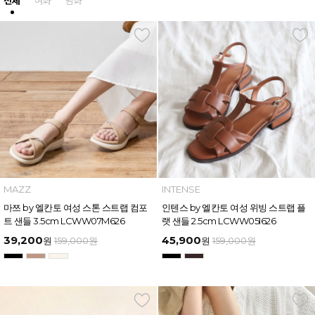
전체
여화
남화
MAZZ
INTENSE
마쯔 by 엘칸토 여성 스톤 스트랩 컴포
인텐스 by 엘칸토 여성 위빙 스트랩 플
트 샌들 3.5cm LCWW07M626
랫 샌들 2.5cm LCWW05I626
39,200
45,900
원
159,000
원
원
159,000
원