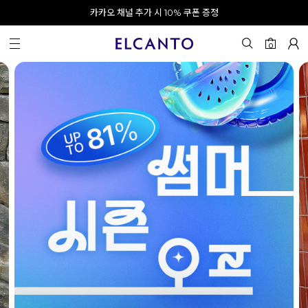
오전 10시 이전 결제 완료 시 오늘 출발!
카카오 채널 추가 시 10% 쿠폰 증정
회원가입 시 최대 20% 쿠폰 지급
0