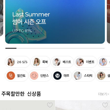
Last Summer
썸머 시즌 오프
UP TO 81%
26 S/S
룩북
베스트
이벤트
엘칸토
인텐스
마쯔
스타픽
주목할만한 신상품
더보기 >