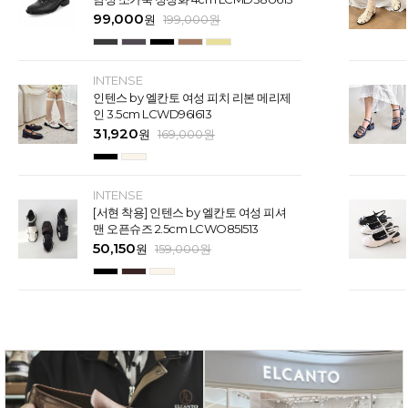
99,000
원
199,000
원
INTENSE
인텐스 by 엘칸토 여성 피치 리본 메리제
인 3.5cm LCWD96I613
31,920
원
169,000
원
INTENSE
[서현 착용] 인텐스 by 엘칸토 여성 피셔
맨 오픈슈즈 2.5cm LCWO85I513
50,150
원
159,000
원