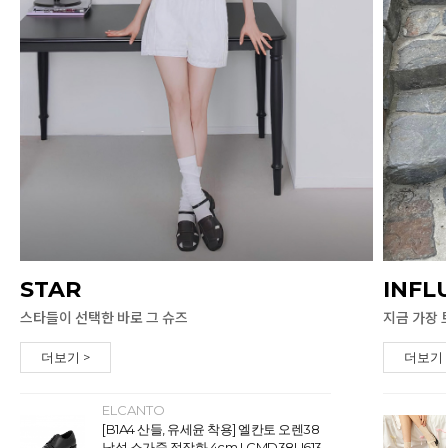
STAR
INFL
스타들이 선택한 바로 그 슈즈
지금 가장 
더보기 >
더보기 
ELCANTO
[B1A4 산들, 유세윤 착용] 엘칸토 오렌38
남성 소가죽 정장화 4cm LCMD38U613