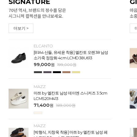
SIGNATURE
G
70년 역사, 브랜드의 정수를 담은
마음
시그니처 컬렉션을 만나보세요.
소중
더보기 >
ELCANTO
[B1A4 산들, 유세윤 착용] 엘칸토 오렌38 남성
소가죽 정장화 4cm LCMD38U613
99,000
원
199,000
원
MAZZ
마쯔 by 엘칸토 남성 데이엔 스니커즈 3.5cm
LCMS20M413
71,400
원
189,000
원
MAZZ
[박형식, 지창욱 착용] 마쯔 by 엘칸토 남성 페