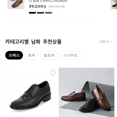
니 로퍼 3.5cm LCMD82I111
39,200
원
129,000
원
카테고리별 남화 추천상품
더보기 >
드레스
로퍼
컴포트
스니커즈