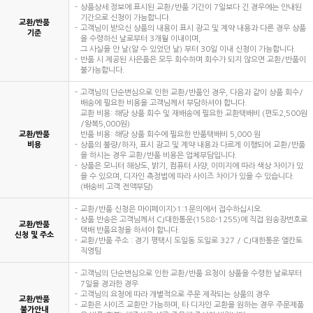
상품상세 정보에 표시된 교환/반품 기간이 7일보다 긴 경우에는 안내된
기간으로 신청이 가능합니다.
교환/반품
고객님이 받으신 상품의 내용이 표시 광고 및 계약 내용과 다른 경우 상품
기준
을 수령하신 날로부터 3개월 이내이며,
그 사실을 안 날(알 수 있었던 날) 부터 30일 이내 신청이 가능합니다.
반품 시 제공된 사은품은 모두 회수하며 회수가 되지 않으면 교환/반품이
불가능합니다.
고객님의 단순변심으로 인한 교환/반품인 경우, 다음과 같이 상품 회수/
배송에 필요한 비용을 고객님께서 부담하셔야 합니다.
교환 비용: 해당 상품 회수 및 재배송에 필요한 교환택배비 (편도2,500원
/왕복5,000원)
교환/반품
반품 비용: 해당 상품 회수에 필요한 반품택배비 5,000 원
비용
상품의 불량/하자, 표시 광고 및 계약 내용과 다르게 이행되어 교환/반품
을 하시는 경우 교환/반품 비용은 업체부담입니다.
상품은 모니터 해상도, 밝기, 컴퓨터 사양, 이미지에 따라 색상 차이가 있
을 수 있으며, 디자인 측정법에 따라 사이즈 차이가 있을 수 있습니다.
(배송비 고객 전액부담)
교환/반품 신청은 마이페이지>1:1문의에서 접수하십시오.
상품 반송은 고객님께서 CJ대한통운(1588-1255)에 직접 원송장번호로
교환/반품
택배 반품요청을 하셔야 합니다.
신청 및 주소
교환/반품 주소 : 경기 평택시 도일동 도일로 327 / CJ대한통운 엘칸토
직영팀
고객님의 단순변심으로 인한 교환/반품 요청이 상품을 수령한 날로부터
7일을 경과한 경우
고객님의 요청에 따라 개별적으로 주문 제작되는 상품의 경우
교환/반품
교환은 사이즈 교환만 가능하며, 타 디자인 교환을 원하는 경우 주문제품
불가안내