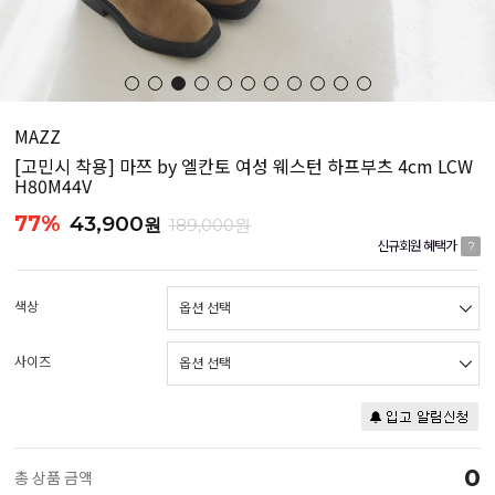
MAZZ
[고민시 착용] 마쯔 by 엘칸토 여성 웨스턴 하프부츠 4cm LCW
H80M44V
77%
43,900
원
189,000원
신규회원 혜택가
?
색상
사이즈
0
총 상품 금액