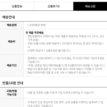
상품정보
상품후기
0
배송교환
배송안내
배송업체
CJ대한통운 택배
전 제품 무료배송
엘칸토몰에서 구매하시는 모든 제품의 배송비는 무료입니다. (도서, 산간
지역 포함)
배송비
교환/반품시에는 왕복 배송비 5,000원이 부과되는 점 참고 부탁드립니
다.
쇼핑백 제공이나 선물포장은 불가합니다.
결제확인 시점으로부터 2~3일 이내 발송, 도서산간지역은 7일이내 발송
가능합니다.
배송기간
(주말, 공휴일 제외/해외배송불가/재고상황에 따라 변경될 수 있습니다.)
배송사의 물량 급증 및 기상 악화 등의 사유로 배송이 지연될 수 있으며
배송지연에 따른 반품 및 수취 거부 시 배송비가 부과됩니다.
반품/교환 안내
교환/반품
반품 및 교환은 상품 수령 후 7일 이내에 신청하실 수 있습니다.
가능시점
고객님의 단순 변심으로 인한 경우, 실제 상품을 수령하신 날로부터 7일
이내 신청이 가능합니다.