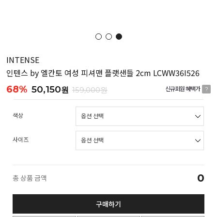
INTENSE
인텐스 by 엘칸토 여성 피셔맨 플랫샌들 2cm LCWW36I526
68%
50,150
원
159,000원
신규회원 혜택가
?
색상
사이즈
0
총 상품 금액
구매하기