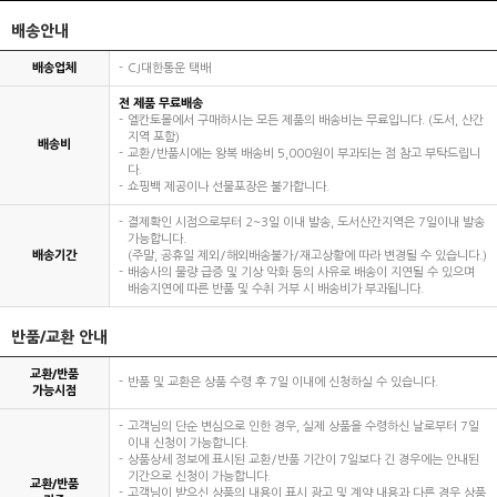
배송안내
배송업체
CJ대한통운 택배
전 제품 무료배송
엘칸토몰에서 구매하시는 모든 제품의 배송비는 무료입니다. (도서, 산간
지역 포함)
배송비
교환/반품시에는 왕복 배송비 5,000원이 부과되는 점 참고 부탁드립니
다.
쇼핑백 제공이나 선물포장은 불가합니다.
결제확인 시점으로부터 2~3일 이내 발송, 도서산간지역은 7일이내 발송
가능합니다.
배송기간
(주말, 공휴일 제외/해외배송불가/재고상황에 따라 변경될 수 있습니다.)
배송사의 물량 급증 및 기상 악화 등의 사유로 배송이 지연될 수 있으며
배송지연에 따른 반품 및 수취 거부 시 배송비가 부과됩니다.
반품/교환 안내
교환/반품
반품 및 교환은 상품 수령 후 7일 이내에 신청하실 수 있습니다.
가능시점
고객님의 단순 변심으로 인한 경우, 실제 상품을 수령하신 날로부터 7일
이내 신청이 가능합니다.
상품상세 정보에 표시된 교환/반품 기간이 7일보다 긴 경우에는 안내된
기간으로 신청이 가능합니다.
교환/반품
고객님이 받으신 상품의 내용이 표시 광고 및 계약 내용과 다른 경우 상품