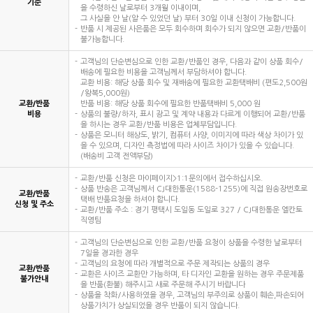
기준
을 수령하신 날로부터 3개월 이내이며,
그 사실을 안 날(알 수 있었던 날) 부터 30일 이내 신청이 가능합니다.
반품 시 제공된 사은품은 모두 회수하며 회수가 되지 않으면 교환/반품이
불가능합니다.
고객님의 단순변심으로 인한 교환/반품인 경우, 다음과 같이 상품 회수/
배송에 필요한 비용을 고객님께서 부담하셔야 합니다.
교환 비용: 해당 상품 회수 및 재배송에 필요한 교환택배비 (편도2,500원
/왕복5,000원)
교환/반품
반품 비용: 해당 상품 회수에 필요한 반품택배비 5,000 원
비용
상품의 불량/하자, 표시 광고 및 계약 내용과 다르게 이행되어 교환/반품
을 하시는 경우 교환/반품 비용은 업체부담입니다.
상품은 모니터 해상도, 밝기, 컴퓨터 사양, 이미지에 따라 색상 차이가 있
을 수 있으며, 디자인 측정법에 따라 사이즈 차이가 있을 수 있습니다.
(배송비 고객 전액부담)
교환/반품 신청은 마이페이지>1:1문의에서 접수하십시오.
상품 반송은 고객님께서 CJ대한통운(1588-1255)에 직접 원송장번호로
교환/반품
택배 반품요청을 하셔야 합니다.
신청 및 주소
교환/반품 주소 : 경기 평택시 도일동 도일로 327 / CJ대한통운 엘칸토
직영팀
고객님의 단순변심으로 인한 교환/반품 요청이 상품을 수령한 날로부터
7일을 경과한 경우
고객님의 요청에 따라 개별적으로 주문 제작되는 상품의 경우
교환/반품
교환은 사이즈 교환만 가능하며, 타 디자인 교환을 원하는 경우 주문제품
불가안내
을 반품(환불) 해주시고 새로 주문해 주시기 바랍니다
상품을 착화/사용하였을 경우, 고객님의 부주의로 상품이 훼손,파손되어
상품가치가 상실되었을 경우 반품이 되지 않습니다.