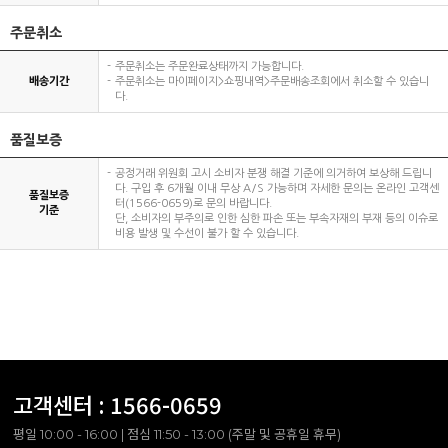
주문취소
주문취소는 주문완료상태까지 가능합니다.
배송기간
주문취소는 마이페이지>쇼핑내역>주문배송조회에서 취소할 수 있습니
다.
품질보증
공정거래 위원회 고시 소비자 분쟁 해결 기준에 의거하여 보상해 드립니
다. 구입 후 6개월 이내 무상 A/S 가능하며 자세한 문의는 온라인 고객센
품질보증
터(1566-0659)로 문의 바랍니다.
기준
단, 소비자의 부주의로 인한 심한 파손 또는 부속자재의 부재 등의 이슈로
비용 발생 및 수선이 불가 할 수 있습니다.
고객센터 :
1566-0659
평일 10:00 - 16:00 | 점심 11:50 - 13:00 (주말 및 공휴일 휴무)