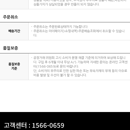
상품을 착화/사용하였을 경우, 고객님의 부주의로 상품이 훼손,파손되어
상품가치가 상실되었을 경우 반품이 되지 않습니다.
주문취소
주문취소는 주문완료상태까지 가능합니다.
배송기간
주문취소는 마이페이지>쇼핑내역>주문배송조회에서 취소할 수 있습니
다.
품질보증
공정거래 위원회 고시 소비자 분쟁 해결 기준에 의거하여 보상해 드립니
다. 구입 후 6개월 이내 무상 A/S 가능하며 자세한 문의는 온라인 고객센
품질보증
터(1566-0659)로 문의 바랍니다.
기준
단, 소비자의 부주의로 인한 심한 파손 또는 부속자재의 부재 등의 이슈로
비용 발생 및 수선이 불가 할 수 있습니다.
고객센터 :
1566-0659