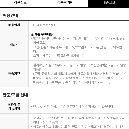
상품정보
상품후기
0
배송교환
배송안내
배송업체
CJ대한통운 택배
전 제품 무료배송
엘칸토몰에서 구매하시는 모든 제품의 배송비는 무료입니다. (도서, 산간
지역 포함)
배송비
교환/반품시에는 왕복 배송비 5,000원이 부과되는 점 참고 부탁드립니
다.
쇼핑백 제공이나 선물포장은 불가합니다.
결제확인 시점으로부터 2~3일 이내 발송, 도서산간지역은 7일이내 발송
가능합니다.
배송기간
(주말, 공휴일 제외/해외배송불가/재고상황에 따라 변경될 수 있습니다.)
배송사의 물량 급증 및 기상 악화 등의 사유로 배송이 지연될 수 있으며
배송지연에 따른 반품 및 수취 거부 시 배송비가 부과됩니다.
반품/교환 안내
교환/반품
반품 및 교환은 상품 수령 후 7일 이내에 신청하실 수 있습니다.
가능시점
고객님의 단순 변심으로 인한 경우, 실제 상품을 수령하신 날로부터 7일
이내 신청이 가능합니다.
상품상세 정보에 표시된 교환/반품 기간이 7일보다 긴 경우에는 안내된