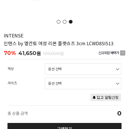
INTENSE
인텐스 by 엘칸토 여성 리본 플랫슈즈 3cm LCWD85I513
70%
41,650
원
139,000원
신규회원 혜택가
?
색상
사이즈
0
총 상품 금액
구매하기