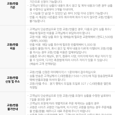
기간으로 신청이 가능합니다.
교환/반품
고객님이 받으신 상품의 내용이 표시 광고 및 계약 내용과 다른 경우 상품
기준
을 수령하신 날로부터 3개월 이내이며,
그 사실을 안 날(알 수 있었던 날) 부터 30일 이내 신청이 가능합니다.
반품 시 제공된 사은품은 모두 회수하며 회수가 되지 않으면 교환/반품이
불가능합니다.
고객님의 단순변심으로 인한 교환/반품인 경우, 다음과 같이 상품 회수/
배송에 필요한 비용을 고객님께서 부담하셔야 합니다.
교환 비용: 해당 상품 회수 및 재배송에 필요한 교환택배비 (편도2,500원
/왕복5,000원)
교환/반품
반품 비용: 해당 상품 회수에 필요한 반품택배비 5,000 원
비용
상품의 불량/하자, 표시 광고 및 계약 내용과 다르게 이행되어 교환/반품
을 하시는 경우 교환/반품 비용은 업체부담입니다.
상품은 모니터 해상도, 밝기, 컴퓨터 사양, 이미지에 따라 색상 차이가 있
을 수 있으며, 디자인 측정법에 따라 사이즈 차이가 있을 수 있습니다.
(배송비 고객 전액부담)
교환/반품 신청은 마이페이지>1:1문의에서 접수하십시오.
상품 반송은 고객님께서 CJ대한통운(1588-1255)에 직접 원송장번호로
교환/반품
택배 반품요청을 하셔야 합니다.
신청 및 주소
교환/반품 주소 : 경기 평택시 도일동 도일로 327 / CJ대한통운 엘칸토
직영팀
고객님의 단순변심으로 인한 교환/반품 요청이 상품을 수령한 날로부터
7일을 경과한 경우
고객님의 요청에 따라 개별적으로 주문 제작되는 상품의 경우
교환/반품
교환은 사이즈 교환만 가능하며, 타 디자인 교환을 원하는 경우 주문제품
불가안내
을 반품(환불) 해주시고 새로 주문해 주시기 바랍니다