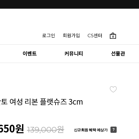
로그인
회원가입
CS센터
0
이벤트
커뮤니티
선물관
칸토 여성 리본 플랫슈즈 3cm
650
원
원
139,000
신규회원 혜택 예상가