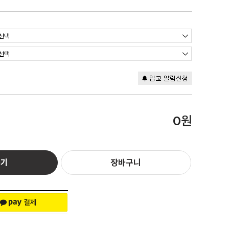
원
0
하기
장바구니