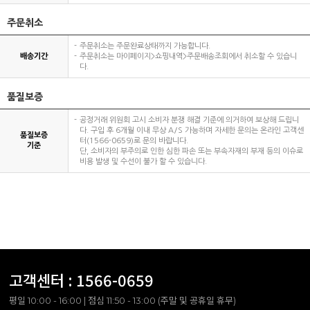
주문취소
주문취소는 주문완료상태까지 가능합니다.
배송기간
주문취소는 마이페이지>쇼핑내역>주문배송조회에서 취소할 수 있습니
다.
품질보증
공정거래 위원회 고시 소비자 분쟁 해결 기준에 의거하여 보상해 드립니
다. 구입 후 6개월 이내 무상 A/S 가능하며 자세한 문의는 온라인 고객센
품질보증
터(1566-0659)로 문의 바랍니다.
기준
단, 소비자의 부주의로 인한 심한 파손 또는 부속자재의 부재 등의 이슈로
비용 발생 및 수선이 불가 할 수 있습니다.
고객센터 :
1566-0659
평일 10:00 - 16:00 | 점심 11:50 - 13:00 (주말 및 공휴일 휴무)