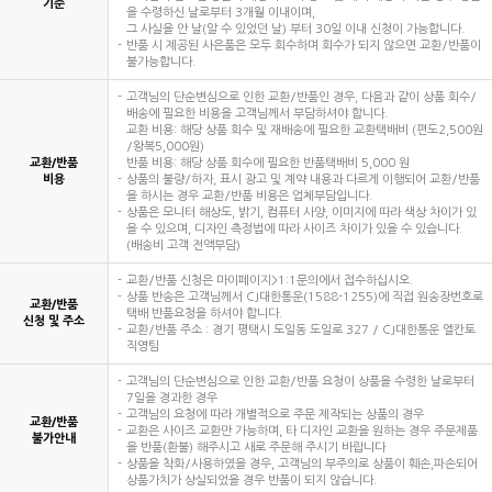
기준
을 수령하신 날로부터 3개월 이내이며,
그 사실을 안 날(알 수 있었던 날) 부터 30일 이내 신청이 가능합니다.
반품 시 제공된 사은품은 모두 회수하며 회수가 되지 않으면 교환/반품이
불가능합니다.
고객님의 단순변심으로 인한 교환/반품인 경우, 다음과 같이 상품 회수/
배송에 필요한 비용을 고객님께서 부담하셔야 합니다.
교환 비용: 해당 상품 회수 및 재배송에 필요한 교환택배비 (편도2,500원
/왕복5,000원)
교환/반품
반품 비용: 해당 상품 회수에 필요한 반품택배비 5,000 원
비용
상품의 불량/하자, 표시 광고 및 계약 내용과 다르게 이행되어 교환/반품
을 하시는 경우 교환/반품 비용은 업체부담입니다.
상품은 모니터 해상도, 밝기, 컴퓨터 사양, 이미지에 따라 색상 차이가 있
을 수 있으며, 디자인 측정법에 따라 사이즈 차이가 있을 수 있습니다.
(배송비 고객 전액부담)
교환/반품 신청은 마이페이지>1:1문의에서 접수하십시오.
상품 반송은 고객님께서 CJ대한통운(1588-1255)에 직접 원송장번호로
교환/반품
택배 반품요청을 하셔야 합니다.
신청 및 주소
교환/반품 주소 : 경기 평택시 도일동 도일로 327 / CJ대한통운 엘칸토
직영팀
고객님의 단순변심으로 인한 교환/반품 요청이 상품을 수령한 날로부터
7일을 경과한 경우
고객님의 요청에 따라 개별적으로 주문 제작되는 상품의 경우
교환/반품
교환은 사이즈 교환만 가능하며, 타 디자인 교환을 원하는 경우 주문제품
불가안내
을 반품(환불) 해주시고 새로 주문해 주시기 바랍니다
상품을 착화/사용하였을 경우, 고객님의 부주의로 상품이 훼손,파손되어
상품가치가 상실되었을 경우 반품이 되지 않습니다.