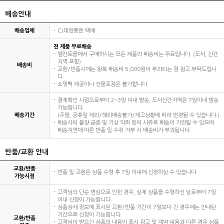
배송안내
배송업체
CJ대한통운 택배
전 제품 무료배송
엘칸토몰에서 구매하시는 모든 제품의 배송비는 무료입니다. (도서, 산간
지역 포함)
배송비
교환/반품시에는 왕복 배송비 5,000원이 부과되는 점 참고 부탁드립니
다.
쇼핑백 제공이나 선물포장은 불가합니다.
결제확인 시점으로부터 2~3일 이내 발송, 도서산간지역은 7일이내 발송
가능합니다.
배송기간
(주말, 공휴일 제외/해외배송불가/재고상황에 따라 변경될 수 있습니다.)
배송사의 물량 급증 및 기상 악화 등의 사유로 배송이 지연될 수 있으며
배송지연에 따른 반품 및 수취 거부 시 배송비가 부과됩니다.
반품/교환 안내
교환/반품
반품 및 교환은 상품 수령 후 7일 이내에 신청하실 수 있습니다.
가능시점
고객님의 단순 변심으로 인한 경우, 실제 상품을 수령하신 날로부터 7일
이내 신청이 가능합니다.
상품상세 정보에 표시된 교환/반품 기간이 7일보다 긴 경우에는 안내된
기간으로 신청이 가능합니다.
교환/반품
고객님이 받으신 상품의 내용이 표시 광고 및 계약 내용과 다른 경우 상품