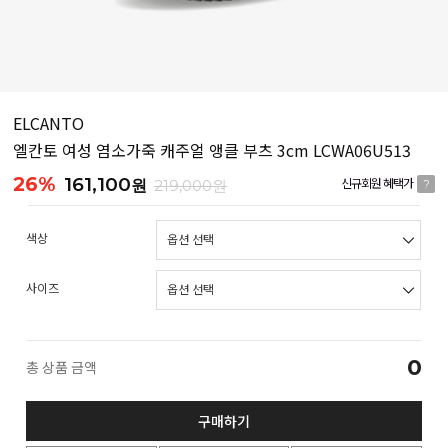
ELCANTO
엘칸토 여성 염소가죽 캐주얼 앵클 부츠 3cm LCWA06U513
26%
161,100
원
219,000원
신규회원 혜택가
?
색상
사이즈
0
총 상품 금액
구매하기