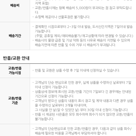
지역 포함)
배송비
교환/반품시에는 왕복 배송비 5,000원이 부과되는 점 참고 부탁드립니
다.
쇼핑백 제공이나 선물포장은 불가합니다.
결제확인 시점으로부터 2~3일 이내 발송, 도서산간지역은 7일이내 발송
가능합니다.
배송기간
(주말, 공휴일 제외/해외배송불가/재고상황에 따라 변경될 수 있습니다.)
배송사의 물량 급증 및 기상 악화 등의 사유로 배송이 지연될 수 있으며
배송지연에 따른 반품 및 수취 거부 시 배송비가 부과됩니다.
반품/교환 안내
교환/반품
반품 및 교환은 상품 수령 후 7일 이내에 신청하실 수 있습니다.
가능시점
고객님의 단순 변심으로 인한 경우, 실제 상품을 수령하신 날로부터 7일
이내 신청이 가능합니다.
상품상세 정보에 표시된 교환/반품 기간이 7일보다 긴 경우에는 안내된
기간으로 신청이 가능합니다.
교환/반품
고객님이 받으신 상품의 내용이 표시 광고 및 계약 내용과 다른 경우 상품
기준
을 수령하신 날로부터 3개월 이내이며,
그 사실을 안 날(알 수 있었던 날) 부터 30일 이내 신청이 가능합니다.
반품 시 제공된 사은품은 모두 회수하며 회수가 되지 않으면 교환/반품이
불가능합니다.
고객님의 단순변심으로 인한 교환/반품인 경우, 다음과 같이 상품 회수/
배송에 필요한 비용을 고객님께서 부담하셔야 합니다.