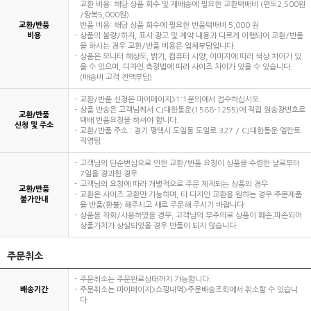
교환 비용: 해당 상품 회수 및 재배송에 필요한 교환택배비 (편도2,500원
/왕복5,000원)
교환/반품
반품 비용: 해당 상품 회수에 필요한 반품택배비 5,000 원
비용
상품의 불량/하자, 표시 광고 및 계약 내용과 다르게 이행되어 교환/반품
을 하시는 경우 교환/반품 비용은 업체부담입니다.
상품은 모니터 해상도, 밝기, 컴퓨터 사양, 이미지에 따라 색상 차이가 있
을 수 있으며, 디자인 측정법에 따라 사이즈 차이가 있을 수 있습니다.
(배송비 고객 전액부담)
교환/반품 신청은 마이페이지>1:1문의에서 접수하십시오.
상품 반송은 고객님께서 CJ대한통운(1588-1255)에 직접 원송장번호로
교환/반품
택배 반품요청을 하셔야 합니다.
신청 및 주소
교환/반품 주소 : 경기 평택시 도일동 도일로 327 / CJ대한통운 엘칸토
직영팀
고객님의 단순변심으로 인한 교환/반품 요청이 상품을 수령한 날로부터
7일을 경과한 경우
고객님의 요청에 따라 개별적으로 주문 제작되는 상품의 경우
교환/반품
교환은 사이즈 교환만 가능하며, 타 디자인 교환을 원하는 경우 주문제품
불가안내
을 반품(환불) 해주시고 새로 주문해 주시기 바랍니다
상품을 착화/사용하였을 경우, 고객님의 부주의로 상품이 훼손,파손되어
상품가치가 상실되었을 경우 반품이 되지 않습니다.
주문취소
주문취소는 주문완료상태까지 가능합니다.
배송기간
주문취소는 마이페이지>쇼핑내역>주문배송조회에서 취소할 수 있습니
다.