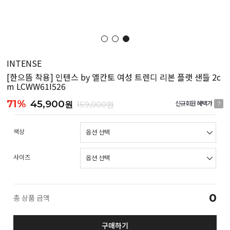
INTENSE
[한으뜸 착용] 인텐스 by 엘칸토 여성 트렌디 리본 플랫 샌들 2c
m LCWW61I526
71%
45,900
원
159,000원
신규회원 혜택가
?
색상
사이즈
0
총 상품 금액
구매하기