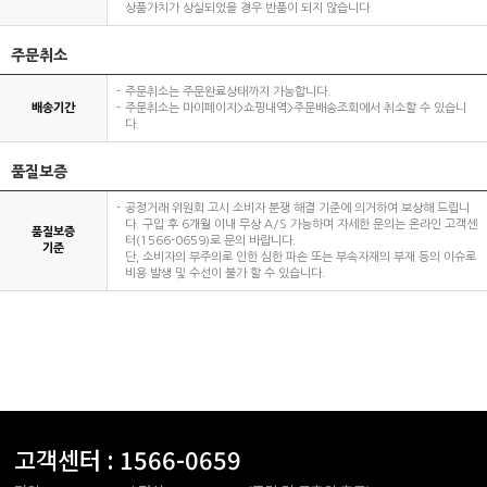
상품가치가 상실되었을 경우 반품이 되지 않습니다.
주문취소
주문취소는 주문완료상태까지 가능합니다.
배송기간
주문취소는 마이페이지>쇼핑내역>주문배송조회에서 취소할 수 있습니
다.
품질보증
공정거래 위원회 고시 소비자 분쟁 해결 기준에 의거하여 보상해 드립니
다. 구입 후 6개월 이내 무상 A/S 가능하며 자세한 문의는 온라인 고객센
품질보증
터(1566-0659)로 문의 바랍니다.
기준
단, 소비자의 부주의로 인한 심한 파손 또는 부속자재의 부재 등의 이슈로
비용 발생 및 수선이 불가 할 수 있습니다.
고객센터 :
1566-0659