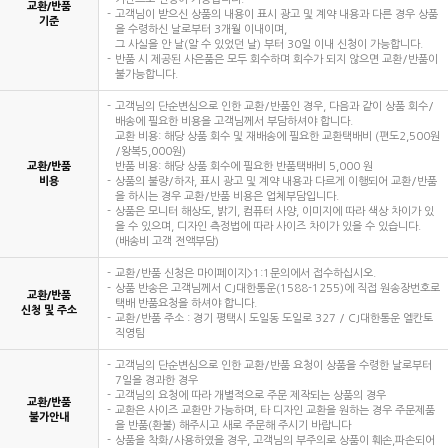
교환/반품
고객님이 받으신 상품의 내용이 표시 광고 및 계약 내용과 다른 경우 상품
기준
을 수령하신 날로부터 3개월 이내이며,
그 사실을 안 날(알 수 있었던 날) 부터 30일 이내 신청이 가능합니다.
반품 시 제공된 사은품은 모두 회수하며 회수가 되지 않으면 교환/반품이
불가능합니다.
고객님의 단순변심으로 인한 교환/반품인 경우, 다음과 같이 상품 회수/
배송에 필요한 비용을 고객님께서 부담하셔야 합니다.
교환 비용: 해당 상품 회수 및 재배송에 필요한 교환택배비 (편도2,500원
/왕복5,000원)
교환/반품
반품 비용: 해당 상품 회수에 필요한 반품택배비 5,000 원
비용
상품의 불량/하자, 표시 광고 및 계약 내용과 다르게 이행되어 교환/반품
을 하시는 경우 교환/반품 비용은 업체부담입니다.
상품은 모니터 해상도, 밝기, 컴퓨터 사양, 이미지에 따라 색상 차이가 있
을 수 있으며, 디자인 측정법에 따라 사이즈 차이가 있을 수 있습니다.
(배송비 고객 전액부담)
교환/반품 신청은 마이페이지>1:1문의에서 접수하십시오.
상품 반송은 고객님께서 CJ대한통운(1588-1255)에 직접 원송장번호로
교환/반품
택배 반품요청을 하셔야 합니다.
신청 및 주소
교환/반품 주소 : 경기 평택시 도일동 도일로 327 / CJ대한통운 엘칸토
직영팀
고객님의 단순변심으로 인한 교환/반품 요청이 상품을 수령한 날로부터
7일을 경과한 경우
고객님의 요청에 따라 개별적으로 주문 제작되는 상품의 경우
교환/반품
교환은 사이즈 교환만 가능하며, 타 디자인 교환을 원하는 경우 주문제품
불가안내
을 반품(환불) 해주시고 새로 주문해 주시기 바랍니다
상품을 착화/사용하였을 경우, 고객님의 부주의로 상품이 훼손,파손되어