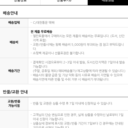
배송안내
배송업체
CJ대한통운 택배
전 제품 무료배송
엘칸토몰에서 구매하시는 모든 제품의 배송비는 무료입니다. (도서, 산간
지역 포함)
배송비
교환/반품시에는 왕복 배송비 5,000원이 부과되는 점 참고 부탁드립니
다.
쇼핑백 제공이나 선물포장은 불가합니다.
결제확인 시점으로부터 2~3일 이내 발송, 도서산간지역은 7일이내 발송
가능합니다.
배송기간
(주말, 공휴일 제외/해외배송불가/재고상황에 따라 변경될 수 있습니다.)
배송사의 물량 급증 및 기상 악화 등의 사유로 배송이 지연될 수 있으며
배송지연에 따른 반품 및 수취 거부 시 배송비가 부과됩니다.
반품/교환 안내
교환/반품
반품 및 교환은 상품 수령 후 7일 이내에 신청하실 수 있습니다.
가능시점
고객님의 단순 변심으로 인한 경우, 실제 상품을 수령하신 날로부터 7일
이내 신청이 가능합니다.
상품상세 정보에 표시된 교환/반품 기간이 7일보다 긴 경우에는 안내된
기간으로 신청이 가능합니다.