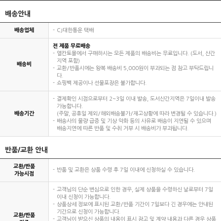
배송안내
배송업체
CJ대한통운 택배
전 제품 무료배송
엘칸토몰에서 구매하시는 모든 제품의 배송비는 무료입니다. (도서, 산간
지역 포함)
배송비
교환/반품시에는 왕복 배송비 5,000원이 부과되는 점 참고 부탁드립니
다.
쇼핑백 제공이나 선물포장은 불가합니다.
결제확인 시점으로부터 2~3일 이내 발송, 도서산간지역은 7일이내 발송
가능합니다.
배송기간
(주말, 공휴일 제외/해외배송불가/재고상황에 따라 변경될 수 있습니다.)
배송사의 물량 급증 및 기상 악화 등의 사유로 배송이 지연될 수 있으며
배송지연에 따른 반품 및 수취 거부 시 배송비가 부과됩니다.
반품/교환 안내
교환/반품
반품 및 교환은 상품 수령 후 7일 이내에 신청하실 수 있습니다.
가능시점
고객님의 단순 변심으로 인한 경우, 실제 상품을 수령하신 날로부터 7일
이내 신청이 가능합니다.
상품상세 정보에 표시된 교환/반품 기간이 7일보다 긴 경우에는 안내된
기간으로 신청이 가능합니다.
교환/반품
고객님이 받으신 상품의 내용이 표시 광고 및 계약 내용과 다른 경우 상품