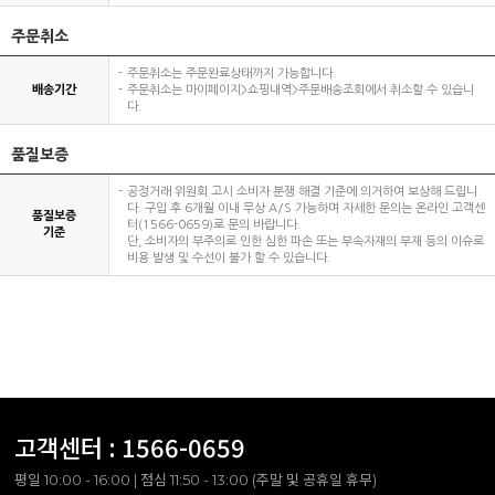
주문취소
주문취소는 주문완료상태까지 가능합니다.
배송기간
주문취소는 마이페이지>쇼핑내역>주문배송조회에서 취소할 수 있습니
다.
품질보증
공정거래 위원회 고시 소비자 분쟁 해결 기준에 의거하여 보상해 드립니
다. 구입 후 6개월 이내 무상 A/S 가능하며 자세한 문의는 온라인 고객센
품질보증
터(1566-0659)로 문의 바랍니다.
기준
단, 소비자의 부주의로 인한 심한 파손 또는 부속자재의 부재 등의 이슈로
비용 발생 및 수선이 불가 할 수 있습니다.
고객센터 :
1566-0659
평일 10:00 - 16:00 | 점심 11:50 - 13:00 (주말 및 공휴일 휴무)