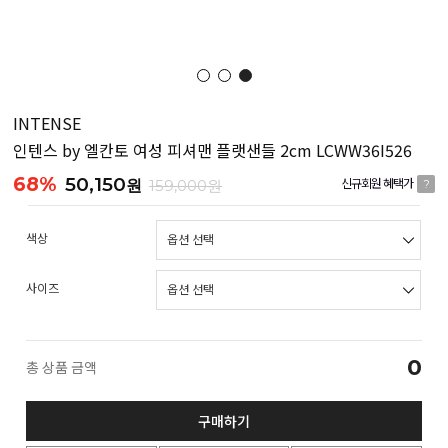
INTENSE
인텐스 by 엘칸토 여성 피셔맨 플랫샌들 2cm LCWW36I526
68%
50,150
원
159,000원
신규회원 혜택가
?
색상
사이즈
0
총 상품 금액
구매하기