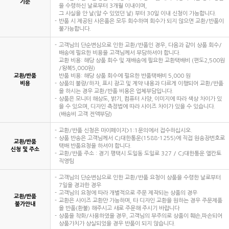
기준
을 수령하신 날로부터 3개월 이내이며,
그 사실을 안 날(알 수 있었던 날) 부터 30일 이내 신청이 가능합니다.
반품 시 제공된 사은품은 모두 회수하며 회수가 되지 않으면 교환/반품이
불가능합니다.
고객님의 단순변심으로 인한 교환/반품인 경우, 다음과 같이 상품 회수/
배송에 필요한 비용을 고객님께서 부담하셔야 합니다.
교환 비용: 해당 상품 회수 및 재배송에 필요한 교환택배비 (편도2,500원
/왕복5,000원)
교환/반품
반품 비용: 해당 상품 회수에 필요한 반품택배비 5,000 원
비용
상품의 불량/하자, 표시 광고 및 계약 내용과 다르게 이행되어 교환/반품
을 하시는 경우 교환/반품 비용은 업체부담입니다.
상품은 모니터 해상도, 밝기, 컴퓨터 사양, 이미지에 따라 색상 차이가 있
을 수 있으며, 디자인 측정법에 따라 사이즈 차이가 있을 수 있습니다.
(배송비 고객 전액부담)
교환/반품 신청은 마이페이지>1:1문의에서 접수하십시오.
상품 반송은 고객님께서 CJ대한통운(1588-1255)에 직접 원송장번호로
교환/반품
택배 반품요청을 하셔야 합니다.
신청 및 주소
교환/반품 주소 : 경기 평택시 도일동 도일로 327 / CJ대한통운 엘칸토
직영팀
고객님의 단순변심으로 인한 교환/반품 요청이 상품을 수령한 날로부터
7일을 경과한 경우
고객님의 요청에 따라 개별적으로 주문 제작되는 상품의 경우
교환/반품
교환은 사이즈 교환만 가능하며, 타 디자인 교환을 원하는 경우 주문제품
불가안내
을 반품(환불) 해주시고 새로 주문해 주시기 바랍니다
상품을 착화/사용하였을 경우, 고객님의 부주의로 상품이 훼손,파손되어
상품가치가 상실되었을 경우 반품이 되지 않습니다.