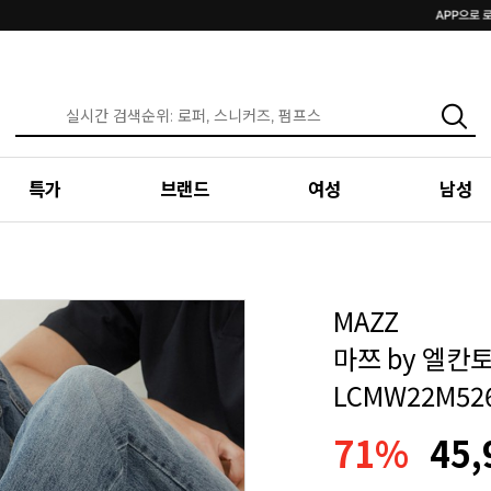
특가
브랜드
여성
남성
MAZZ
마쯔 by 엘칸토
LCMW22M52
71%
45,