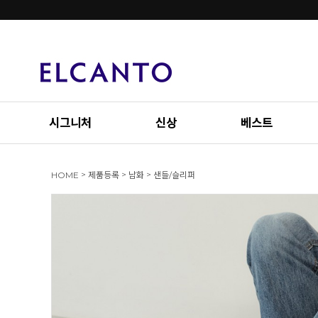
시그니처
신상
베스트
>
>
>
HOME
제품등록
남화
샌들/슬리퍼