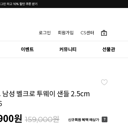
로그인
회원가입
CS센터
0
이벤트
커뮤니티
선물관
 남성 벨크로 투웨이 샌들 2.5cm
6
900
원
원
159,000
신규회원 혜택 예상가