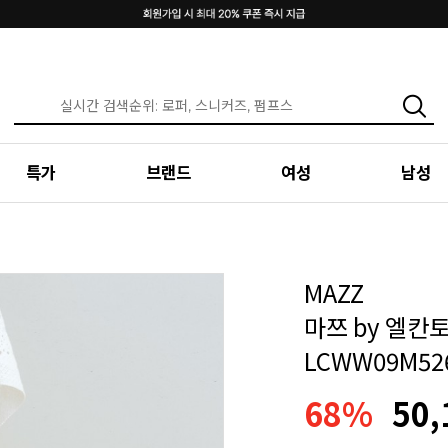
특가
브랜드
여성
남성
MAZZ
마쯔 by 엘칸토
LCWW09M52
68%
50,