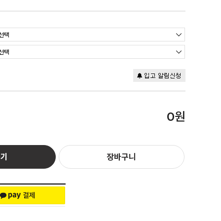
원
0
하기
장바구니