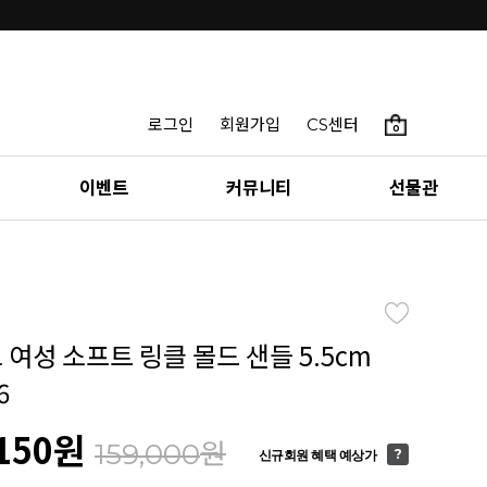
로그인
회원가입
CS센터
0
이벤트
커뮤니티
선물관
 여성 소프트 링클 몰드 샌들 5.5cm
6
150
원
원
159,000
신규회원 혜택 예상가