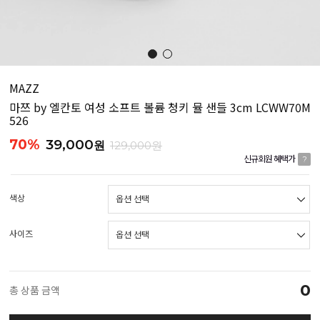
MAZZ
마쯔 by 엘칸토 여성 소프트 볼륨 청키 뮬 샌들 3cm LCWW70M
526
70%
39,000
원
129,000원
신규회원 혜택가
?
색상
사이즈
0
총 상품 금액