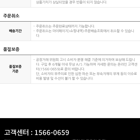
상품가치가 상실되었을 경우 반품이 되지 않습니다.
주문취소
주문취소는 주문완료상태까지 가능합니다.
배송기간
주문취소는 마이페이지>쇼핑내역>주문배송조회에서 취소할 수 있습니
다.
품질보증
공정거래 위원회 고시 소비자 분쟁 해결 기준에 의거하여 보상해 드립니
다. 구입 후 6개월 이내 무상 A/S 가능하며 자세한 문의는 온라인 고객센
품질보증
터(1566-0659)로 문의 바랍니다.
기준
단, 소비자의 부주의로 인한 심한 파손 또는 부속자재의 부재 등의 이슈로
비용 발생 및 수선이 불가 할 수 있습니다.
고객센터 :
1566-0659