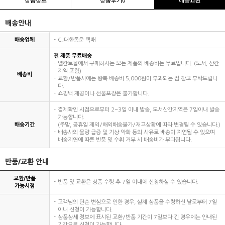
배송안내
배송업체
CJ대한통운 택배
전 제품 무료배송
엘칸토몰에서 구매하시는 모든 제품의 배송비는 무료입니다. (도서, 산간
지역 포함)
배송비
교환/반품시에는 왕복 배송비 5,000원이 부과되는 점 참고 부탁드립니
다.
쇼핑백 제공이나 선물포장은 불가합니다.
결제확인 시점으로부터 2~3일 이내 발송, 도서산간지역은 7일이내 발송
가능합니다.
배송기간
(주말, 공휴일 제외/해외배송불가/재고상황에 따라 변경될 수 있습니다.)
배송사의 물량 급증 및 기상 악화 등의 사유로 배송이 지연될 수 있으며
배송지연에 따른 반품 및 수취 거부 시 배송비가 부과됩니다.
반품/교환 안내
교환/반품
반품 및 교환은 상품 수령 후 7일 이내에 신청하실 수 있습니다.
가능시점
고객님의 단순 변심으로 인한 경우, 실제 상품을 수령하신 날로부터 7일
이내 신청이 가능합니다.
상품상세 정보에 표시된 교환/반품 기간이 7일보다 긴 경우에는 안내된
기간으로 신청이 가능합니다.