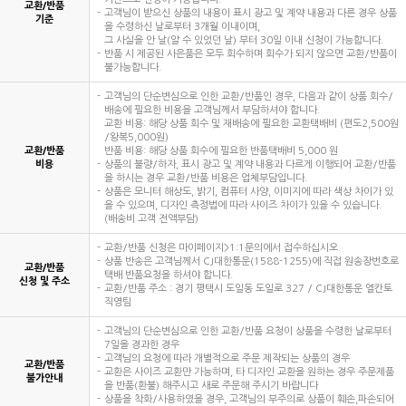
교환/반품
고객님이 받으신 상품의 내용이 표시 광고 및 계약 내용과 다른 경우 상품
기준
을 수령하신 날로부터 3개월 이내이며,
그 사실을 안 날(알 수 있었던 날) 부터 30일 이내 신청이 가능합니다.
반품 시 제공된 사은품은 모두 회수하며 회수가 되지 않으면 교환/반품이
불가능합니다.
고객님의 단순변심으로 인한 교환/반품인 경우, 다음과 같이 상품 회수/
배송에 필요한 비용을 고객님께서 부담하셔야 합니다.
교환 비용: 해당 상품 회수 및 재배송에 필요한 교환택배비 (편도2,500원
/왕복5,000원)
교환/반품
반품 비용: 해당 상품 회수에 필요한 반품택배비 5,000 원
비용
상품의 불량/하자, 표시 광고 및 계약 내용과 다르게 이행되어 교환/반품
을 하시는 경우 교환/반품 비용은 업체부담입니다.
상품은 모니터 해상도, 밝기, 컴퓨터 사양, 이미지에 따라 색상 차이가 있
을 수 있으며, 디자인 측정법에 따라 사이즈 차이가 있을 수 있습니다.
(배송비 고객 전액부담)
교환/반품 신청은 마이페이지>1:1문의에서 접수하십시오.
상품 반송은 고객님께서 CJ대한통운(1588-1255)에 직접 원송장번호로
교환/반품
택배 반품요청을 하셔야 합니다.
신청 및 주소
교환/반품 주소 : 경기 평택시 도일동 도일로 327 / CJ대한통운 엘칸토
직영팀
고객님의 단순변심으로 인한 교환/반품 요청이 상품을 수령한 날로부터
7일을 경과한 경우
고객님의 요청에 따라 개별적으로 주문 제작되는 상품의 경우
교환/반품
교환은 사이즈 교환만 가능하며, 타 디자인 교환을 원하는 경우 주문제품
불가안내
을 반품(환불) 해주시고 새로 주문해 주시기 바랍니다
상품을 착화/사용하였을 경우, 고객님의 부주의로 상품이 훼손,파손되어