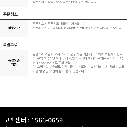
상품가치가 상실되었을 경우 반품이 되지 않습니다.
주문취소
주문취소는 주문완료상태까지 가능합니다.
배송기간
주문취소는 마이페이지>쇼핑내역>주문배송조회에서 취소할 수 있습니
다.
품질보증
공정거래 위원회 고시 소비자 분쟁 해결 기준에 의거하여 보상해 드립니
다. 구입 후 6개월 이내 무상 A/S 가능하며 자세한 문의는 온라인 고객센
품질보증
터(1566-0659)로 문의 바랍니다.
기준
단, 소비자의 부주의로 인한 심한 파손 또는 부속자재의 부재 등의 이슈로
비용 발생 및 수선이 불가 할 수 있습니다.
고객센터 :
1566-0659