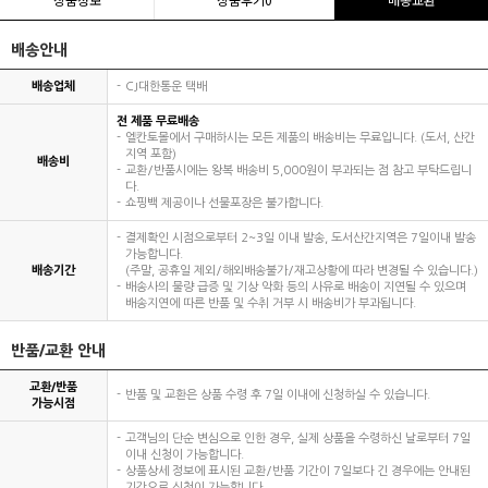
배송안내
배송업체
CJ대한통운 택배
전 제품 무료배송
엘칸토몰에서 구매하시는 모든 제품의 배송비는 무료입니다. (도서, 산간
지역 포함)
배송비
교환/반품시에는 왕복 배송비 5,000원이 부과되는 점 참고 부탁드립니
다.
쇼핑백 제공이나 선물포장은 불가합니다.
결제확인 시점으로부터 2~3일 이내 발송, 도서산간지역은 7일이내 발송
가능합니다.
배송기간
(주말, 공휴일 제외/해외배송불가/재고상황에 따라 변경될 수 있습니다.)
배송사의 물량 급증 및 기상 악화 등의 사유로 배송이 지연될 수 있으며
배송지연에 따른 반품 및 수취 거부 시 배송비가 부과됩니다.
반품/교환 안내
교환/반품
반품 및 교환은 상품 수령 후 7일 이내에 신청하실 수 있습니다.
가능시점
고객님의 단순 변심으로 인한 경우, 실제 상품을 수령하신 날로부터 7일
이내 신청이 가능합니다.
상품상세 정보에 표시된 교환/반품 기간이 7일보다 긴 경우에는 안내된
기간으로 신청이 가능합니다.