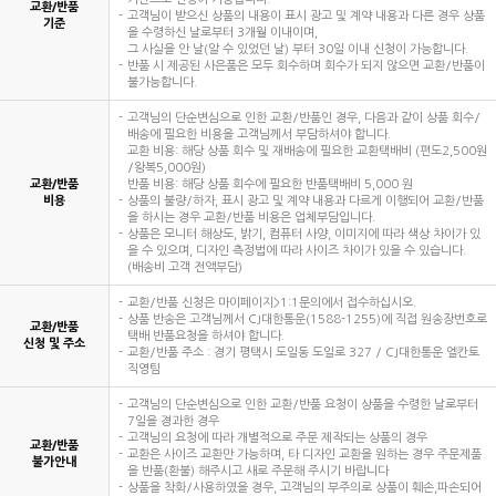
교환/반품
고객님이 받으신 상품의 내용이 표시 광고 및 계약 내용과 다른 경우 상품
기준
을 수령하신 날로부터 3개월 이내이며,
그 사실을 안 날(알 수 있었던 날) 부터 30일 이내 신청이 가능합니다.
반품 시 제공된 사은품은 모두 회수하며 회수가 되지 않으면 교환/반품이
불가능합니다.
고객님의 단순변심으로 인한 교환/반품인 경우, 다음과 같이 상품 회수/
배송에 필요한 비용을 고객님께서 부담하셔야 합니다.
교환 비용: 해당 상품 회수 및 재배송에 필요한 교환택배비 (편도2,500원
/왕복5,000원)
교환/반품
반품 비용: 해당 상품 회수에 필요한 반품택배비 5,000 원
비용
상품의 불량/하자, 표시 광고 및 계약 내용과 다르게 이행되어 교환/반품
을 하시는 경우 교환/반품 비용은 업체부담입니다.
상품은 모니터 해상도, 밝기, 컴퓨터 사양, 이미지에 따라 색상 차이가 있
을 수 있으며, 디자인 측정법에 따라 사이즈 차이가 있을 수 있습니다.
(배송비 고객 전액부담)
교환/반품 신청은 마이페이지>1:1문의에서 접수하십시오.
상품 반송은 고객님께서 CJ대한통운(1588-1255)에 직접 원송장번호로
교환/반품
택배 반품요청을 하셔야 합니다.
신청 및 주소
교환/반품 주소 : 경기 평택시 도일동 도일로 327 / CJ대한통운 엘칸토
직영팀
고객님의 단순변심으로 인한 교환/반품 요청이 상품을 수령한 날로부터
7일을 경과한 경우
고객님의 요청에 따라 개별적으로 주문 제작되는 상품의 경우
교환/반품
교환은 사이즈 교환만 가능하며, 타 디자인 교환을 원하는 경우 주문제품
불가안내
을 반품(환불) 해주시고 새로 주문해 주시기 바랍니다
상품을 착화/사용하였을 경우, 고객님의 부주의로 상품이 훼손,파손되어