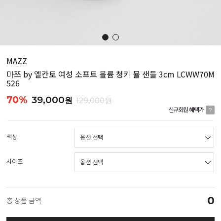
MAZZ
마쯔 by 엘칸토 여성 소프트 볼륨 청키 뮬 샌들 3cm LCWW70M
526
70%
39,000
원
129,000원
신규회원 혜택가
?
색상
사이즈
0
총 상품 금액