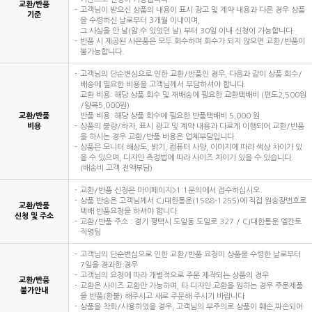
교환/반품
고객님이 받으신 상품의 내용이 표시 광고 및 계약 내용과 다른 경우 상품
기준
을 수령하신 날로부터 3개월 이내이며,
그 사실을 안 날(알 수 있었던 날) 부터 30일 이내 신청이 가능합니다.
반품 시 제공된 사은품은 모두 회수하며 회수가 되지 않으면 교환/반품이
불가능합니다.
고객님의 단순변심으로 인한 교환/반품인 경우, 다음과 같이 상품 회수/
배송에 필요한 비용을 고객님께서 부담하셔야 합니다.
교환 비용: 해당 상품 회수 및 재배송에 필요한 교환택배비 (편도2,500원
/왕복5,000원)
교환/반품
반품 비용: 해당 상품 회수에 필요한 반품택배비 5,000 원
비용
상품의 불량/하자, 표시 광고 및 계약 내용과 다르게 이행되어 교환/반품
을 하시는 경우 교환/반품 비용은 업체부담입니다.
상품은 모니터 해상도, 밝기, 컴퓨터 사양, 이미지에 따라 색상 차이가 있
을 수 있으며, 디자인 측정법에 따라 사이즈 차이가 있을 수 있습니다.
(배송비 고객 전액부담)
교환/반품 신청은 마이페이지>1:1문의에서 접수하십시오.
상품 반송은 고객님께서 CJ대한통운(1588-1255)에 직접 원송장번호로
교환/반품
택배 반품요청을 하셔야 합니다.
신청 및 주소
교환/반품 주소 : 경기 평택시 도일동 도일로 327 / CJ대한통운 엘칸토
직영팀
고객님의 단순변심으로 인한 교환/반품 요청이 상품을 수령한 날로부터
7일을 경과한 경우
고객님의 요청에 따라 개별적으로 주문 제작되는 상품의 경우
교환/반품
교환은 사이즈 교환만 가능하며, 타 디자인 교환을 원하는 경우 주문제품
불가안내
을 반품(환불) 해주시고 새로 주문해 주시기 바랍니다
상품을 착화/사용하였을 경우, 고객님의 부주의로 상품이 훼손,파손되어