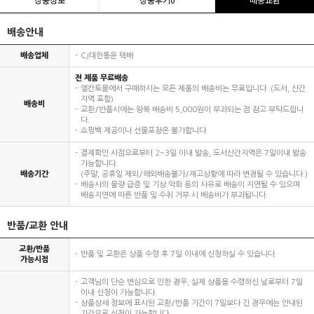
배송안내
배송업체
CJ대한통운 택배
전 제품 무료배송
엘칸토몰에서 구매하시는 모든 제품의 배송비는 무료입니다. (도서, 산간
지역 포함)
배송비
교환/반품시에는 왕복 배송비 5,000원이 부과되는 점 참고 부탁드립니
다.
쇼핑백 제공이나 선물포장은 불가합니다.
결제확인 시점으로부터 2~3일 이내 발송, 도서산간지역은 7일이내 발송
가능합니다.
배송기간
(주말, 공휴일 제외/해외배송불가/재고상황에 따라 변경될 수 있습니다.)
배송사의 물량 급증 및 기상 악화 등의 사유로 배송이 지연될 수 있으며
배송지연에 따른 반품 및 수취 거부 시 배송비가 부과됩니다.
반품/교환 안내
교환/반품
반품 및 교환은 상품 수령 후 7일 이내에 신청하실 수 있습니다.
가능시점
고객님의 단순 변심으로 인한 경우, 실제 상품을 수령하신 날로부터 7일
이내 신청이 가능합니다.
상품상세 정보에 표시된 교환/반품 기간이 7일보다 긴 경우에는 안내된
기간으로 신청이 가능합니다.