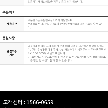
상품가치가 상실되었을 경우 반품이 되지 않습니다.
주문취소
주문취소는 주문완료상태까지 가능합니다.
배송기간
주문취소는 마이페이지>쇼핑내역>주문배송조회에서 취소할 수 있습니
다.
품질보증
공정거래 위원회 고시 소비자 분쟁 해결 기준에 의거하여 보상해 드립니
다. 구입 후 6개월 이내 무상 A/S 가능하며 자세한 문의는 온라인 고객센
품질보증
터(1566-0659)로 문의 바랍니다.
기준
단, 소비자의 부주의로 인한 심한 파손 또는 부속자재의 부재 등의 이슈로
비용 발생 및 수선이 불가 할 수 있습니다.
고객센터 :
1566-0659