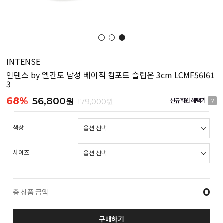
INTENSE
인텐스 by 엘칸토 남성 베이직 컴포트 슬립온 3cm LCMF56I61
3
68%
56,800
원
179,000원
신규회원 혜택가
?
색상
사이즈
0
총 상품 금액
구매하기