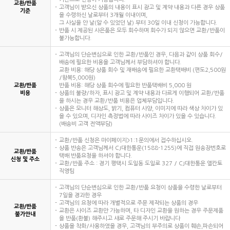
교환/반품
고객님이 받으신 상품의 내용이 표시 광고 및 계약 내용과 다른 경우 상품
기준
을 수령하신 날로부터 3개월 이내이며,
그 사실을 안 날(알 수 있었던 날) 부터 30일 이내 신청이 가능합니다.
반품 시 제공된 사은품은 모두 회수하며 회수가 되지 않으면 교환/반품이
불가능합니다.
고객님의 단순변심으로 인한 교환/반품인 경우, 다음과 같이 상품 회수/
배송에 필요한 비용을 고객님께서 부담하셔야 합니다.
교환 비용: 해당 상품 회수 및 재배송에 필요한 교환택배비 (편도2,500원
/왕복5,000원)
교환/반품
반품 비용: 해당 상품 회수에 필요한 반품택배비 5,000 원
비용
상품의 불량/하자, 표시 광고 및 계약 내용과 다르게 이행되어 교환/반품
을 하시는 경우 교환/반품 비용은 업체부담입니다.
상품은 모니터 해상도, 밝기, 컴퓨터 사양, 이미지에 따라 색상 차이가 있
을 수 있으며, 디자인 측정법에 따라 사이즈 차이가 있을 수 있습니다.
(배송비 고객 전액부담)
교환/반품 신청은 마이페이지>1:1문의에서 접수하십시오.
상품 반송은 고객님께서 CJ대한통운(1588-1255)에 직접 원송장번호로
교환/반품
택배 반품요청을 하셔야 합니다.
신청 및 주소
교환/반품 주소 : 경기 평택시 도일동 도일로 327 / CJ대한통운 엘칸토
직영팀
고객님의 단순변심으로 인한 교환/반품 요청이 상품을 수령한 날로부터
7일을 경과한 경우
고객님의 요청에 따라 개별적으로 주문 제작되는 상품의 경우
교환/반품
교환은 사이즈 교환만 가능하며, 타 디자인 교환을 원하는 경우 주문제품
불가안내
을 반품(환불) 해주시고 새로 주문해 주시기 바랍니다
상품을 착화/사용하였을 경우, 고객님의 부주의로 상품이 훼손,파손되어