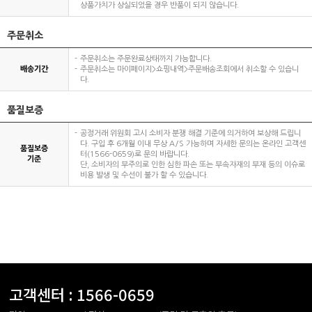
상품가치가 상실되었을 경우 반품이 되지 않습니다.
주문취소
주문취소는 주문완료상태까지 가능합니다.
배송기간
주문취소는 마이페이지>쇼핑내역>주문배송조회에서 취소할 수 있습니
다.
품질보증
공정거래 위원회 고시 소비자 분쟁 해결 기준에 의거하여 보상해 드립니
다. 구입 후 6개월 이내 무상 A/S 가능하며 자세한 문의는 온라인 고객센
품질보증
터(1566-0659)로 문의 바랍니다.
기준
단, 소비자의 부주의로 인한 심한 파손 또는 부속자재의 부재 등의 이슈로
비용 발생 및 수선이 불가 할 수 있습니다.
고객센터 :
1566-0659