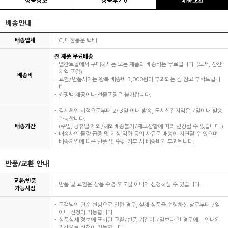
배송안내
배송업체
CJ대한통운 택배
전 제품 무료배송
엘칸토몰에서 구매하시는 모든 제품의 배송비는 무료입니다. (도서, 산간
지역 포함)
배송비
교환/반품시에는 왕복 배송비 5,000원이 부과되는 점 참고 부탁드립니
다.
쇼핑백 제공이나 선물포장은 불가합니다.
결제확인 시점으로부터 2~3일 이내 발송, 도서산간지역은 7일이내 발송
가능합니다.
배송기간
(주말, 공휴일 제외/해외배송불가/재고상황에 따라 변경될 수 있습니다.)
배송사의 물량 급증 및 기상 악화 등의 사유로 배송이 지연될 수 있으며
배송지연에 따른 반품 및 수취 거부 시 배송비가 부과됩니다.
반품/교환 안내
교환/반품
반품 및 교환은 상품 수령 후 7일 이내에 신청하실 수 있습니다.
가능시점
고객님의 단순 변심으로 인한 경우, 실제 상품을 수령하신 날로부터 7일
이내 신청이 가능합니다.
상품상세 정보에 표시된 교환/반품 기간이 7일보다 긴 경우에는 안내된
기간으로 신청이 가능합니다.