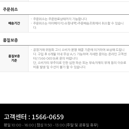
주문취소
주문취소는 주문완료상태까지 가능합니다.
배송기간
주문취소는 마이페이지>쇼핑내역>주문배송조회에서 취소할 수 있습니
다.
품질보증
공정거래 위원회 고시 소비자 분쟁 해결 기준에 의거하여 보상해 드립니
다. 구입 후 6개월 이내 무상 A/S 가능하며 자세한 문의는 온라인 고객센
품질보증
터(1566-0659)로 문의 바랍니다.
기준
단, 소비자의 부주의로 인한 심한 파손 또는 부속자재의 부재 등의 이슈로
비용 발생 및 수선이 불가 할 수 있습니다.
고객센터 :
1566-0659
평일 10:00 - 16:00 | 점심 11:50 - 13:00 (주말 및 공휴일 휴무)