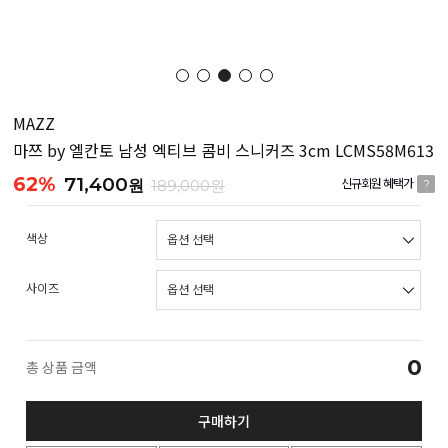
MAZZ
마쯔 by 엘칸토 남성 엑티브 콤비 스니커즈 3cm LCMS58M613
62%
71,400
원
189,000원
신규회원 혜택가
?
색상
사이즈
0
총 상품 금액
구매하기