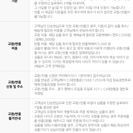
기준
을 수령하신 날로부터 3개월 이내이며,
그 사실을 안 날(알 수 있었던 날) 부터 30일 이내 신청이 가능합니다.
반품 시 제공된 사은품은 모두 회수하며 회수가 되지 않으면 교환/반품이
불가능합니다.
고객님의 단순변심으로 인한 교환/반품인 경우, 다음과 같이 상품 회수/
배송에 필요한 비용을 고객님께서 부담하셔야 합니다.
교환 비용: 해당 상품 회수 및 재배송에 필요한 교환택배비 (편도2,500원
/왕복5,000원)
교환/반품
반품 비용: 해당 상품 회수에 필요한 반품택배비 5,000 원
비용
상품의 불량/하자, 표시 광고 및 계약 내용과 다르게 이행되어 교환/반품
을 하시는 경우 교환/반품 비용은 업체부담입니다.
상품은 모니터 해상도, 밝기, 컴퓨터 사양, 이미지에 따라 색상 차이가 있
을 수 있으며, 디자인 측정법에 따라 사이즈 차이가 있을 수 있습니다.
(배송비 고객 전액부담)
교환/반품 신청은 마이페이지>1:1문의에서 접수하십시오.
상품 반송은 고객님께서 CJ대한통운(1588-1255)에 직접 원송장번호로
교환/반품
택배 반품요청을 하셔야 합니다.
신청 및 주소
교환/반품 주소 : 경기 평택시 도일동 도일로 327 / CJ대한통운 엘칸토
직영팀
고객님의 단순변심으로 인한 교환/반품 요청이 상품을 수령한 날로부터
7일을 경과한 경우
고객님의 요청에 따라 개별적으로 주문 제작되는 상품의 경우
교환/반품
교환은 사이즈 교환만 가능하며, 타 디자인 교환을 원하는 경우 주문제품
불가안내
을 반품(환불) 해주시고 새로 주문해 주시기 바랍니다
상품을 착화/사용하였을 경우, 고객님의 부주의로 상품이 훼손,파손되어
상품가치가 상실되었을 경우 반품이 되지 않습니다.