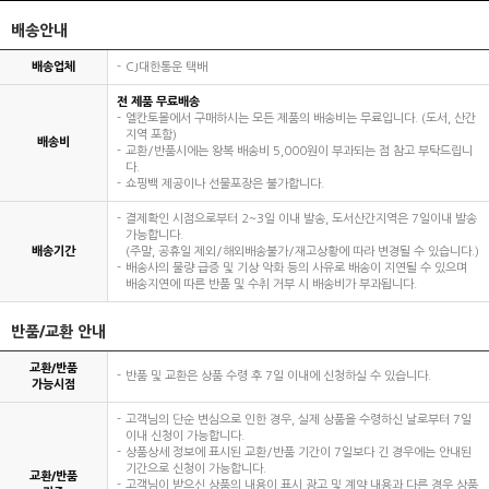
배송안내
배송업체
CJ대한통운 택배
전 제품 무료배송
엘칸토몰에서 구매하시는 모든 제품의 배송비는 무료입니다. (도서, 산간
지역 포함)
배송비
교환/반품시에는 왕복 배송비 5,000원이 부과되는 점 참고 부탁드립니
다.
쇼핑백 제공이나 선물포장은 불가합니다.
결제확인 시점으로부터 2~3일 이내 발송, 도서산간지역은 7일이내 발송
가능합니다.
배송기간
(주말, 공휴일 제외/해외배송불가/재고상황에 따라 변경될 수 있습니다.)
배송사의 물량 급증 및 기상 악화 등의 사유로 배송이 지연될 수 있으며
배송지연에 따른 반품 및 수취 거부 시 배송비가 부과됩니다.
반품/교환 안내
교환/반품
반품 및 교환은 상품 수령 후 7일 이내에 신청하실 수 있습니다.
가능시점
고객님의 단순 변심으로 인한 경우, 실제 상품을 수령하신 날로부터 7일
이내 신청이 가능합니다.
상품상세 정보에 표시된 교환/반품 기간이 7일보다 긴 경우에는 안내된
기간으로 신청이 가능합니다.
교환/반품
고객님이 받으신 상품의 내용이 표시 광고 및 계약 내용과 다른 경우 상품