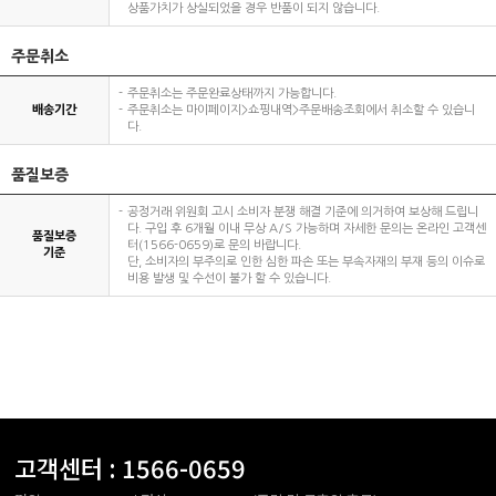
상품가치가 상실되었을 경우 반품이 되지 않습니다.
주문취소
주문취소는 주문완료상태까지 가능합니다.
배송기간
주문취소는 마이페이지>쇼핑내역>주문배송조회에서 취소할 수 있습니
다.
품질보증
공정거래 위원회 고시 소비자 분쟁 해결 기준에 의거하여 보상해 드립니
다. 구입 후 6개월 이내 무상 A/S 가능하며 자세한 문의는 온라인 고객센
품질보증
터(1566-0659)로 문의 바랍니다.
기준
단, 소비자의 부주의로 인한 심한 파손 또는 부속자재의 부재 등의 이슈로
비용 발생 및 수선이 불가 할 수 있습니다.
고객센터 :
1566-0659