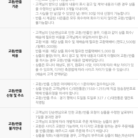
교환/반품
고객님이 받으신 상품의 내용이 표시 광고 및 계약 내용과 다른 경우 상품
기준
을 수령하신 날로부터 3개월 이내이며,
그 사실을 안 날(알 수 있었던 날) 부터 30일 이내 신청이 가능합니다.
반품 시 제공된 사은품은 모두 회수하며 회수가 되지 않으면 교환/반품이
불가능합니다.
고객님의 단순변심으로 인한 교환/반품인 경우, 다음과 같이 상품 회수/
배송에 필요한 비용을 고객님께서 부담하셔야 합니다.
교환 비용: 해당 상품 회수 및 재배송에 필요한 교환택배비 (편도2,500원
/왕복5,000원)
교환/반품
반품 비용: 해당 상품 회수에 필요한 반품택배비 5,000 원
비용
상품의 불량/하자, 표시 광고 및 계약 내용과 다르게 이행되어 교환/반품
을 하시는 경우 교환/반품 비용은 업체부담입니다.
상품은 모니터 해상도, 밝기, 컴퓨터 사양, 이미지에 따라 색상 차이가 있
을 수 있으며, 디자인 측정법에 따라 사이즈 차이가 있을 수 있습니다.
(배송비 고객 전액부담)
교환/반품 신청은 마이페이지>1:1문의에서 접수하십시오.
상품 반송은 고객님께서 CJ대한통운(1588-1255)에 직접 원송장번호로
교환/반품
택배 반품요청을 하셔야 합니다.
신청 및 주소
교환/반품 주소 : 경기 평택시 도일동 도일로 327 / CJ대한통운 엘칸토
직영팀
고객님의 단순변심으로 인한 교환/반품 요청이 상품을 수령한 날로부터
7일을 경과한 경우
고객님의 요청에 따라 개별적으로 주문 제작되는 상품의 경우
교환/반품
교환은 사이즈 교환만 가능하며, 타 디자인 교환을 원하는 경우 주문제품
불가안내
을 반품(환불) 해주시고 새로 주문해 주시기 바랍니다
상품을 착화/사용하였을 경우, 고객님의 부주의로 상품이 훼손,파손되어