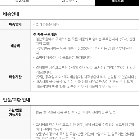
배송안내
배송업체
CJ대한통운 택배
전 제품 무료배송
엘칸토몰에서 구매하시는 모든 제품의 배송비는 무료입니다. (도서, 산간
지역 포함)
배송비
교환/반품시에는 왕복 배송비 5,000원이 부과되는 점 참고 부탁드립니
다.
쇼핑백 제공이나 선물포장은 불가합니다.
결제확인 시점으로부터 2~3일 이내 발송, 도서산간지역은 7일이내 발송
가능합니다.
배송기간
(주말, 공휴일 제외/해외배송불가/재고상황에 따라 변경될 수 있습니다.)
배송사의 물량 급증 및 기상 악화 등의 사유로 배송이 지연될 수 있으며
배송지연에 따른 반품 및 수취 거부 시 배송비가 부과됩니다.
반품/교환 안내
교환/반품
반품 및 교환은 상품 수령 후 7일 이내에 신청하실 수 있습니다.
가능시점
고객님의 단순 변심으로 인한 경우, 실제 상품을 수령하신 날로부터 7일
이내 신청이 가능합니다.
상품상세 정보에 표시된 교환/반품 기간이 7일보다 긴 경우에는 안내된
기간으로 신청이 가능합니다.