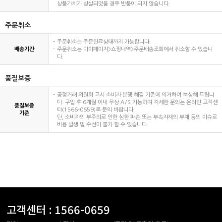
상품가치가 상실되었을 경우 반품이 되지 않습니다.
주문취소
주문취소는 주문완료상태까지 가능합니다.
배송기간
주문취소는 마이페이지>쇼핑내역>주문배송조회에서 취소할 수 있습니
다.
품질보증
공정거래 위원회 고시 소비자 분쟁 해결 기준에 의거하여 보상해 드립니
다. 구입 후 6개월 이내 무상 A/S 가능하며 자세한 문의는 온라인 고객센
품질보증
터(1566-0659)로 문의 바랍니다.
기준
단, 소비자의 부주의로 인한 심한 파손 또는 부속자재의 부재 등의 이슈로
비용 발생 및 수선이 불가 할 수 있습니다.
고객센터 :
1566-0659