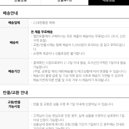
배송안내
배송업체
CJ대한통운 택배
전 제품 무료배송
엘칸토몰에서 구매하시는 모든 제품의 배송비는 무료입니다. (도서, 산간
지역 포함)
배송비
교환/반품시에는 왕복 배송비 5,000원이 부과되는 점 참고 부탁드립니
다.
쇼핑백 제공이나 선물포장은 불가합니다.
결제확인 시점으로부터 2~3일 이내 발송, 도서산간지역은 7일이내 발송
가능합니다.
배송기간
(주말, 공휴일 제외/해외배송불가/재고상황에 따라 변경될 수 있습니다.)
배송사의 물량 급증 및 기상 악화 등의 사유로 배송이 지연될 수 있으며
배송지연에 따른 반품 및 수취 거부 시 배송비가 부과됩니다.
반품/교환 안내
교환/반품
반품 및 교환은 상품 수령 후 7일 이내에 신청하실 수 있습니다.
가능시점
고객님의 단순 변심으로 인한 경우, 실제 상품을 수령하신 날로부터 7일
이내 신청이 가능합니다.
상품상세 정보에 표시된 교환/반품 기간이 7일보다 긴 경우에는 안내된
기간으로 신청이 가능합니다.