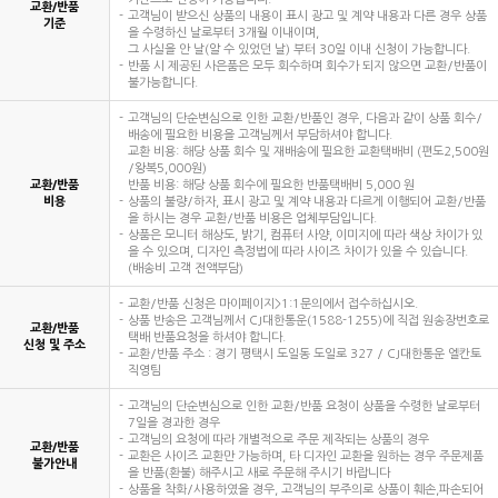
교환/반품
고객님이 받으신 상품의 내용이 표시 광고 및 계약 내용과 다른 경우 상품
기준
을 수령하신 날로부터 3개월 이내이며,
그 사실을 안 날(알 수 있었던 날) 부터 30일 이내 신청이 가능합니다.
반품 시 제공된 사은품은 모두 회수하며 회수가 되지 않으면 교환/반품이
불가능합니다.
고객님의 단순변심으로 인한 교환/반품인 경우, 다음과 같이 상품 회수/
배송에 필요한 비용을 고객님께서 부담하셔야 합니다.
교환 비용: 해당 상품 회수 및 재배송에 필요한 교환택배비 (편도2,500원
/왕복5,000원)
교환/반품
반품 비용: 해당 상품 회수에 필요한 반품택배비 5,000 원
비용
상품의 불량/하자, 표시 광고 및 계약 내용과 다르게 이행되어 교환/반품
을 하시는 경우 교환/반품 비용은 업체부담입니다.
상품은 모니터 해상도, 밝기, 컴퓨터 사양, 이미지에 따라 색상 차이가 있
을 수 있으며, 디자인 측정법에 따라 사이즈 차이가 있을 수 있습니다.
(배송비 고객 전액부담)
교환/반품 신청은 마이페이지>1:1문의에서 접수하십시오.
상품 반송은 고객님께서 CJ대한통운(1588-1255)에 직접 원송장번호로
교환/반품
택배 반품요청을 하셔야 합니다.
신청 및 주소
교환/반품 주소 : 경기 평택시 도일동 도일로 327 / CJ대한통운 엘칸토
직영팀
고객님의 단순변심으로 인한 교환/반품 요청이 상품을 수령한 날로부터
7일을 경과한 경우
고객님의 요청에 따라 개별적으로 주문 제작되는 상품의 경우
교환/반품
교환은 사이즈 교환만 가능하며, 타 디자인 교환을 원하는 경우 주문제품
불가안내
을 반품(환불) 해주시고 새로 주문해 주시기 바랍니다
상품을 착화/사용하였을 경우, 고객님의 부주의로 상품이 훼손,파손되어