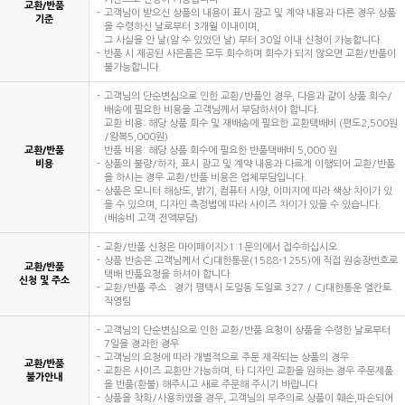
교환/반품
고객님이 받으신 상품의 내용이 표시 광고 및 계약 내용과 다른 경우 상품
기준
을 수령하신 날로부터 3개월 이내이며,
그 사실을 안 날(알 수 있었던 날) 부터 30일 이내 신청이 가능합니다.
반품 시 제공된 사은품은 모두 회수하며 회수가 되지 않으면 교환/반품이
불가능합니다.
고객님의 단순변심으로 인한 교환/반품인 경우, 다음과 같이 상품 회수/
배송에 필요한 비용을 고객님께서 부담하셔야 합니다.
교환 비용: 해당 상품 회수 및 재배송에 필요한 교환택배비 (편도2,500원
/왕복5,000원)
교환/반품
반품 비용: 해당 상품 회수에 필요한 반품택배비 5,000 원
비용
상품의 불량/하자, 표시 광고 및 계약 내용과 다르게 이행되어 교환/반품
을 하시는 경우 교환/반품 비용은 업체부담입니다.
상품은 모니터 해상도, 밝기, 컴퓨터 사양, 이미지에 따라 색상 차이가 있
을 수 있으며, 디자인 측정법에 따라 사이즈 차이가 있을 수 있습니다.
(배송비 고객 전액부담)
교환/반품 신청은 마이페이지>1:1문의에서 접수하십시오.
상품 반송은 고객님께서 CJ대한통운(1588-1255)에 직접 원송장번호로
교환/반품
택배 반품요청을 하셔야 합니다.
신청 및 주소
교환/반품 주소 : 경기 평택시 도일동 도일로 327 / CJ대한통운 엘칸토
직영팀
고객님의 단순변심으로 인한 교환/반품 요청이 상품을 수령한 날로부터
7일을 경과한 경우
고객님의 요청에 따라 개별적으로 주문 제작되는 상품의 경우
교환/반품
교환은 사이즈 교환만 가능하며, 타 디자인 교환을 원하는 경우 주문제품
불가안내
을 반품(환불) 해주시고 새로 주문해 주시기 바랍니다
상품을 착화/사용하였을 경우, 고객님의 부주의로 상품이 훼손,파손되어