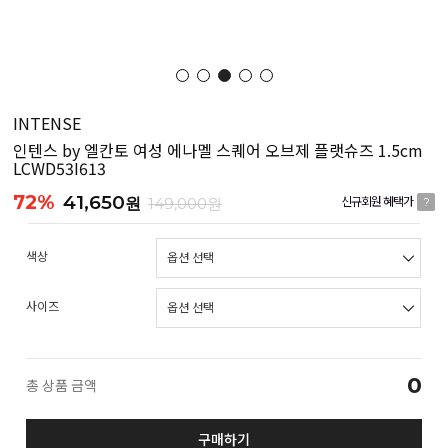
INTENSE
인텐스 by 엘칸토 여성 에나멜 스퀘어 오브제 플랫슈즈 1.5cm
LCWD53I613
72%
41,650
원
149,000원
신규회원 혜택가
?
색상
사이즈
0
총 상품 금액
구매하기