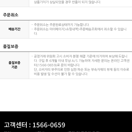
상품가치가 상실되었을 경우 반품이 되지 않습니다.
주문취소
주문취소는 주문완료상태까지 가능합니다.
배송기간
주문취소는 마이페이지>쇼핑내역>주문배송조회에서 취소할 수 있습니
다.
품질보증
공정거래 위원회 고시 소비자 분쟁 해결 기준에 의거하여 보상해 드립니
다. 구입 후 6개월 이내 무상 A/S 가능하며 자세한 문의는 온라인 고객센
품질보증
터(1566-0659)로 문의 바랍니다.
기준
단, 소비자의 부주의로 인한 심한 파손 또는 부속자재의 부재 등의 이슈로
비용 발생 및 수선이 불가 할 수 있습니다.
고객센터 :
1566-0659