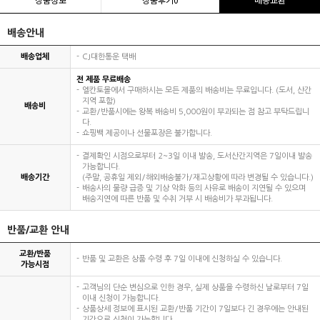
배송안내
배송업체
CJ대한통운 택배
전 제품 무료배송
엘칸토몰에서 구매하시는 모든 제품의 배송비는 무료입니다. (도서, 산간
지역 포함)
배송비
교환/반품시에는 왕복 배송비 5,000원이 부과되는 점 참고 부탁드립니
다.
쇼핑백 제공이나 선물포장은 불가합니다.
결제확인 시점으로부터 2~3일 이내 발송, 도서산간지역은 7일이내 발송
가능합니다.
배송기간
(주말, 공휴일 제외/해외배송불가/재고상황에 따라 변경될 수 있습니다.)
배송사의 물량 급증 및 기상 악화 등의 사유로 배송이 지연될 수 있으며
배송지연에 따른 반품 및 수취 거부 시 배송비가 부과됩니다.
반품/교환 안내
교환/반품
반품 및 교환은 상품 수령 후 7일 이내에 신청하실 수 있습니다.
가능시점
고객님의 단순 변심으로 인한 경우, 실제 상품을 수령하신 날로부터 7일
이내 신청이 가능합니다.
상품상세 정보에 표시된 교환/반품 기간이 7일보다 긴 경우에는 안내된
기간으로 신청이 가능합니다.