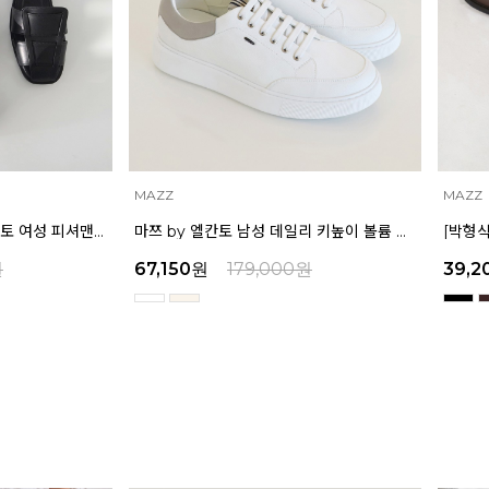
MAZZ
MAZZ
[서현 착용] 인텐스 by 엘칸토 여성 피셔맨 오픈슈즈 2.5cm LCWO85I513
마쯔 by 엘칸토 남성 데일리 키높이 볼륨 컵솔 스니커즈 3.5cm LCMS60M613
원
67,150
원
179,000
원
39,2