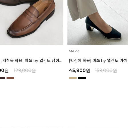
MAZZ
[박형식, 지창욱 착용] 마쯔 by 엘칸토 남성 페니 로퍼 3.5cm LCMD82I111
00
원
129,000
원
45,900
원
159,000
원