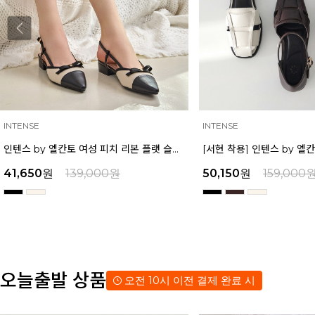
INTENSE
INTENSE
인텐스 by 엘칸토 여성 피치 리본 플랫 슬링백 2cm LCWO26I613
41,650
원
139,000
원
50,150
원
159,000
오늘출발 상품
오전 10시 이전 결제 완료 시