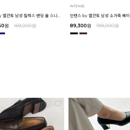
INTENSE
마쯔 by 엘칸토 남성 릴렉스 밴딩 울 스니커즈 3.5cm LCMS36M639
50
원
169,000
원
89,300
원
199,000
원