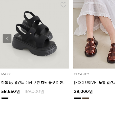
MAZZ
ELCANTO
마쯔 by 엘칸토 여성 쿠션 패딩 플랫폼 샌들 6cm LCWW48M626
58,650
원
169,000
원
29,000
원