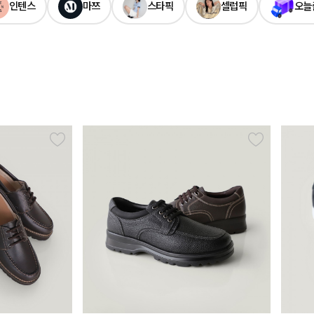
인텐스
마쯔
스타픽
셀럽픽
오늘