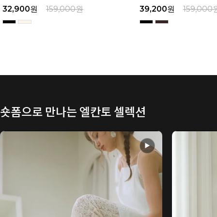
32,900
원
159,000
원
39,200
원
159,000
숏폼으로 만나는 엘칸토 셀렉션
▶