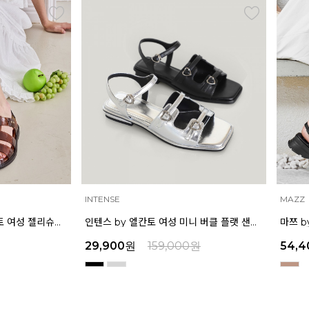
INTENSE
MAZZ
[EXCLUSIVE] 노엘 엘칸토 여성 젤리슈즈 2.3cm LCWW01U626
인텐스 by 엘칸토 여성 미니 버클 플랫 샌들 1.5cm LCWW04I626
29,900
원
159,000
원
54,4