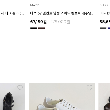
MAZZ
MAZZ
마쯔 by 엘칸토 남성 헤리티지 데크 슈즈 3cm LCMC30M639
마쯔 by 엘칸토 남성 와이드 컴포트 캐주얼 더비 슈즈 3.5cm LCMC32M639
원
67,150
원
179,000
원
58,6