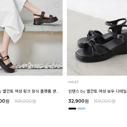
MAZZ
마쯔 by 엘칸토 여성 링크 장식 플랫폼 샌들 6cm LCWW50M626
00
원
169,000
원
32,900
원
159,000
원