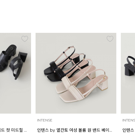
INTENSE
INTEN
인텐스 by 엘칸토 여성 사이드 컷 미드힐 뮬 5cm LCWW03I626
인텐스 by 엘칸토 여성 볼륨 원 밴드 베이직 샌들 5cm LCWW02I626