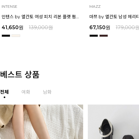
INTENSE
MAZZ
인텐스 by 엘칸토 여성 피치 리본 플랫 펌프스 2cm LCWD26I639
41,650
원
139,000
원
67,150
원
179,000
베스트 상품
전체
여화
남화