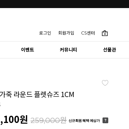
로그인
회원가입
CS센터
0
이벤트
커뮤니티
선물관
가죽 라운드 플렛슈즈 1CM
3
,100
원
원
259,000
신규회원 혜택 예상가