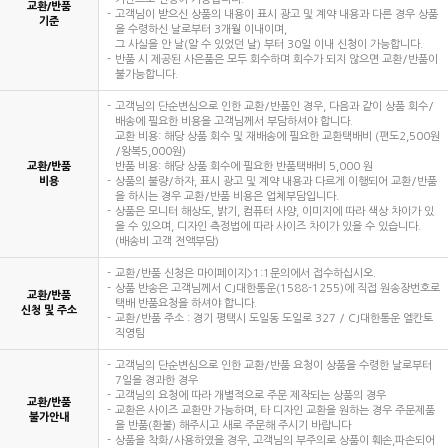
교환/반품
고객님이 받으신 상품의 내용이 표시 광고 및 계약 내용과 다른 경우 상품
기준
을 수령하신 날로부터 3개월 이내이며,
그 사실을 안 날(알 수 있었던 날) 부터 30일 이내 신청이 가능합니다.
반품 시 제공된 사은품은 모두 회수하며 회수가 되지 않으면 교환/반품이
불가능합니다.
고객님의 단순변심으로 인한 교환/반품인 경우, 다음과 같이 상품 회수/
배송에 필요한 비용을 고객님께서 부담하셔야 합니다.
교환 비용: 해당 상품 회수 및 재배송에 필요한 교환택배비 (편도2,500원
/왕복5,000원)
교환/반품
반품 비용: 해당 상품 회수에 필요한 반품택배비 5,000 원
비용
상품의 불량/하자, 표시 광고 및 계약 내용과 다르게 이행되어 교환/반품
을 하시는 경우 교환/반품 비용은 업체부담입니다.
상품은 모니터 해상도, 밝기, 컴퓨터 사양, 이미지에 따라 색상 차이가 있
을 수 있으며, 디자인 측정법에 따라 사이즈 차이가 있을 수 있습니다.
(배송비 고객 전액부담)
교환/반품 신청은 마이페이지>1:1문의에서 접수하십시오.
상품 반송은 고객님께서 CJ대한통운(1588-1255)에 직접 원송장번호로
교환/반품
택배 반품요청을 하셔야 합니다.
신청 및 주소
교환/반품 주소 : 경기 평택시 도일동 도일로 327 / CJ대한통운 엘칸토
직영팀
고객님의 단순변심으로 인한 교환/반품 요청이 상품을 수령한 날로부터
7일을 경과한 경우
고객님의 요청에 따라 개별적으로 주문 제작되는 상품의 경우
교환/반품
교환은 사이즈 교환만 가능하며, 타 디자인 교환을 원하는 경우 주문제품
불가안내
을 반품(환불) 해주시고 새로 주문해 주시기 바랍니다
상품을 착화/사용하였을 경우, 고객님의 부주의로 상품이 훼손,파손되어