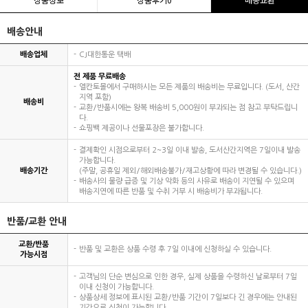
배송안내
배송업체
CJ대한통운 택배
전 제품 무료배송
엘칸토몰에서 구매하시는 모든 제품의 배송비는 무료입니다. (도서, 산간
지역 포함)
배송비
교환/반품시에는 왕복 배송비 5,000원이 부과되는 점 참고 부탁드립니
다.
쇼핑백 제공이나 선물포장은 불가합니다.
결제확인 시점으로부터 2~3일 이내 발송, 도서산간지역은 7일이내 발송
가능합니다.
배송기간
(주말, 공휴일 제외/해외배송불가/재고상황에 따라 변경될 수 있습니다.)
배송사의 물량 급증 및 기상 악화 등의 사유로 배송이 지연될 수 있으며
배송지연에 따른 반품 및 수취 거부 시 배송비가 부과됩니다.
반품/교환 안내
교환/반품
반품 및 교환은 상품 수령 후 7일 이내에 신청하실 수 있습니다.
가능시점
고객님의 단순 변심으로 인한 경우, 실제 상품을 수령하신 날로부터 7일
이내 신청이 가능합니다.
상품상세 정보에 표시된 교환/반품 기간이 7일보다 긴 경우에는 안내된
기간으로 신청이 가능합니다.