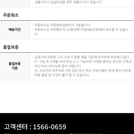
상품가치가 상실되었을 경우 반품이 되지 않습니다.
주문취소
주문취소는 주문완료상태까지 가능합니다.
배송기간
주문취소는 마이페이지>쇼핑내역>주문배송조회에서 취소할 수 있습니
다.
품질보증
공정거래 위원회 고시 소비자 분쟁 해결 기준에 의거하여 보상해 드립니
다. 구입 후 6개월 이내 무상 A/S 가능하며 자세한 문의는 온라인 고객센
품질보증
터(1566-0659)로 문의 바랍니다.
기준
단, 소비자의 부주의로 인한 심한 파손 또는 부속자재의 부재 등의 이슈로
비용 발생 및 수선이 불가 할 수 있습니다.
고객센터 :
1566-0659