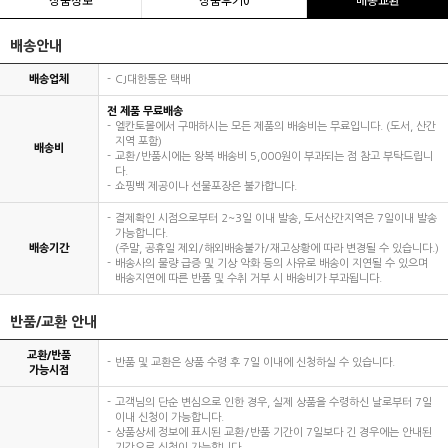
배송안내
배송업체
CJ대한통운 택배
전 제품 무료배송
엘칸토몰에서 구매하시는 모든 제품의 배송비는 무료입니다. (도서, 산간
지역 포함)
배송비
교환/반품시에는 왕복 배송비 5,000원이 부과되는 점 참고 부탁드립니
다.
쇼핑백 제공이나 선물포장은 불가합니다.
결제확인 시점으로부터 2~3일 이내 발송, 도서산간지역은 7일이내 발송
가능합니다.
배송기간
(주말, 공휴일 제외/해외배송불가/재고상황에 따라 변경될 수 있습니다.)
배송사의 물량 급증 및 기상 악화 등의 사유로 배송이 지연될 수 있으며
배송지연에 따른 반품 및 수취 거부 시 배송비가 부과됩니다.
반품/교환 안내
교환/반품
반품 및 교환은 상품 수령 후 7일 이내에 신청하실 수 있습니다.
가능시점
고객님의 단순 변심으로 인한 경우, 실제 상품을 수령하신 날로부터 7일
이내 신청이 가능합니다.
상품상세 정보에 표시된 교환/반품 기간이 7일보다 긴 경우에는 안내된
기간으로 신청이 가능합니다.