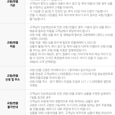
교환/반품
고객님이 받으신 상품의 내용이 표시 광고 및 계약 내용과 다른 경우 상품
기준
을 수령하신 날로부터 3개월 이내이며,
그 사실을 안 날(알 수 있었던 날) 부터 30일 이내 신청이 가능합니다.
반품 시 제공된 사은품은 모두 회수하며 회수가 되지 않으면 교환/반품이
불가능합니다.
고객님의 단순변심으로 인한 교환/반품인 경우, 다음과 같이 상품 회수/
배송에 필요한 비용을 고객님께서 부담하셔야 합니다.
교환 비용: 해당 상품 회수 및 재배송에 필요한 교환택배비 (편도2,500원
/왕복5,000원)
교환/반품
반품 비용: 해당 상품 회수에 필요한 반품택배비 5,000 원
비용
상품의 불량/하자, 표시 광고 및 계약 내용과 다르게 이행되어 교환/반품
을 하시는 경우 교환/반품 비용은 업체부담입니다.
상품은 모니터 해상도, 밝기, 컴퓨터 사양, 이미지에 따라 색상 차이가 있
을 수 있으며, 디자인 측정법에 따라 사이즈 차이가 있을 수 있습니다.
(배송비 고객 전액부담)
교환/반품 신청은 마이페이지>1:1문의에서 접수하십시오.
상품 반송은 고객님께서 CJ대한통운(1588-1255)에 직접 원송장번호로
교환/반품
택배 반품요청을 하셔야 합니다.
신청 및 주소
교환/반품 주소 : 경기 평택시 도일동 도일로 327 / CJ대한통운 엘칸토
직영팀
고객님의 단순변심으로 인한 교환/반품 요청이 상품을 수령한 날로부터
7일을 경과한 경우
고객님의 요청에 따라 개별적으로 주문 제작되는 상품의 경우
교환/반품
교환은 사이즈 교환만 가능하며, 타 디자인 교환을 원하는 경우 주문제품
불가안내
을 반품(환불) 해주시고 새로 주문해 주시기 바랍니다
상품을 착화/사용하였을 경우, 고객님의 부주의로 상품이 훼손,파손되어