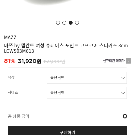
MAZZ
마쯔 by 엘칸토 여성 슈레이스 포인트 고프코어 스니커즈 3cm
LCWS03M613
81%
31,920
원
169,000원
신규회원 혜택가
?
색상
사이즈
0
총 상품 금액
구매하기