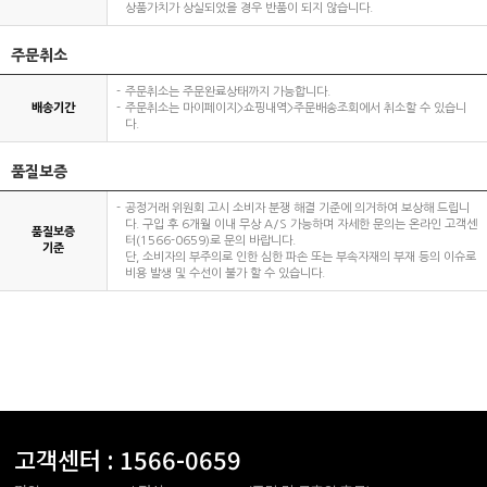
상품가치가 상실되었을 경우 반품이 되지 않습니다.
주문취소
주문취소는 주문완료상태까지 가능합니다.
배송기간
주문취소는 마이페이지>쇼핑내역>주문배송조회에서 취소할 수 있습니
다.
품질보증
공정거래 위원회 고시 소비자 분쟁 해결 기준에 의거하여 보상해 드립니
다. 구입 후 6개월 이내 무상 A/S 가능하며 자세한 문의는 온라인 고객센
품질보증
터(1566-0659)로 문의 바랍니다.
기준
단, 소비자의 부주의로 인한 심한 파손 또는 부속자재의 부재 등의 이슈로
비용 발생 및 수선이 불가 할 수 있습니다.
고객센터 :
1566-0659