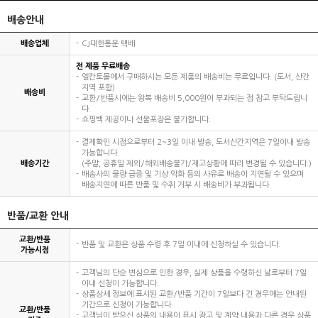
배송안내
배송업체
CJ대한통운 택배
전 제품 무료배송
엘칸토몰에서 구매하시는 모든 제품의 배송비는 무료입니다. (도서, 산간
지역 포함)
배송비
교환/반품시에는 왕복 배송비 5,000원이 부과되는 점 참고 부탁드립니
다.
쇼핑백 제공이나 선물포장은 불가합니다.
결제확인 시점으로부터 2~3일 이내 발송, 도서산간지역은 7일이내 발송
가능합니다.
배송기간
(주말, 공휴일 제외/해외배송불가/재고상황에 따라 변경될 수 있습니다.)
배송사의 물량 급증 및 기상 악화 등의 사유로 배송이 지연될 수 있으며
배송지연에 따른 반품 및 수취 거부 시 배송비가 부과됩니다.
반품/교환 안내
교환/반품
반품 및 교환은 상품 수령 후 7일 이내에 신청하실 수 있습니다.
가능시점
고객님의 단순 변심으로 인한 경우, 실제 상품을 수령하신 날로부터 7일
이내 신청이 가능합니다.
상품상세 정보에 표시된 교환/반품 기간이 7일보다 긴 경우에는 안내된
기간으로 신청이 가능합니다.
교환/반품
고객님이 받으신 상품의 내용이 표시 광고 및 계약 내용과 다른 경우 상품