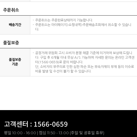
주문취소
주문취소는 주문완료상태까지 가능합니다.
배송기간
주문취소는 마이페이지>쇼핑내역>주문배송조회에서 취소할 수 있습니
다.
품질보증
공정거래 위원회 고시 소비자 분쟁 해결 기준에 의거하여 보상해 드립니
다. 구입 후 6개월 이내 무상 A/S 가능하며 자세한 문의는 온라인 고객센
품질보증
터(1566-0659)로 문의 바랍니다.
기준
단, 소비자의 부주의로 인한 심한 파손 또는 부속자재의 부재 등의 이슈로
비용 발생 및 수선이 불가 할 수 있습니다.
고객센터 :
1566-0659
평일 10:00 - 16:00 | 점심 11:50 - 13:00 (주말 및 공휴일 휴무)