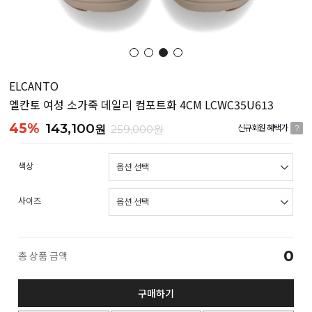
ELCANTO
엘칸토 여성 소가죽 데일리 컴포트화 4CM LCWC35U613
45%
143,100
원
259,000원
신규회원 혜택가
?
색상
사이즈
0
총 상품 금액
구매하기