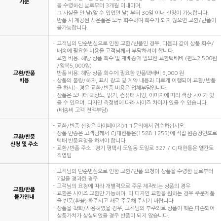
기준
을 수령하신 날로부터 3개월 이내이며,
그 사실을 안 날(알 수 있었던 날) 부터 30일 이내 신청이 가능합니다.
반품 시 제공된 사은품은 모두 회수하며 회수가 되지 않으면 교환/반품이
불가능합니다.
고객님의 단순변심으로 인한 교환/반품인 경우, 다음과 같이 상품 회수/
배송에 필요한 비용을 고객님께서 부담하셔야 합니다.
교환 비용: 해당 상품 회수 및 재배송에 필요한 교환택배비 (편도2,500원
/왕복5,000원)
교환/반품
반품 비용: 해당 상품 회수에 필요한 반품택배비 5,000 원
비용
상품의 불량/하자, 표시 광고 및 계약 내용과 다르게 이행되어 교환/반품
을 하시는 경우 교환/반품 비용은 업체부담입니다.
상품은 모니터 해상도, 밝기, 컴퓨터 사양, 이미지에 따라 색상 차이가 있
을 수 있으며, 디자인 측정법에 따라 사이즈 차이가 있을 수 있습니다.
(배송비 고객 전액부담)
교환/반품 신청은 마이페이지>1:1문의에서 접수하십시오.
상품 반송은 고객님께서 CJ대한통운(1588-1255)에 직접 원송장번호로
교환/반품
택배 반품요청을 하셔야 합니다.
신청 및 주소
교환/반품 주소 : 경기 평택시 도일동 도일로 327 / CJ대한통운 엘칸토
직영팀
고객님의 단순변심으로 인한 교환/반품 요청이 상품을 수령한 날로부터
7일을 경과한 경우
고객님의 요청에 따라 개별적으로 주문 제작되는 상품의 경우
교환/반품
교환은 사이즈 교환만 가능하며, 타 디자인 교환을 원하는 경우 주문제품
불가안내
을 반품(환불) 해주시고 새로 주문해 주시기 바랍니다
상품을 착화/사용하였을 경우, 고객님의 부주의로 상품이 훼손,파손되어
상품가치가 상실되었을 경우 반품이 되지 않습니다.