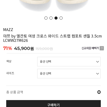
MAZZ
마쯔 by 엘칸토 여성 크로스 와이드 스트랩 컴포트 샌들 3.5cm
LCWW27M626
71%
45,900
원
159,000원
신규회원 혜택가
?
색상
사이즈
0
총 상품 금액
구매하기