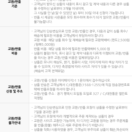
교환/반품
고객님이 받으신 상품의 내용이 표시 광고 및 계약 내용과 다른 경우 상품
기준
을 수령하신 날로부터 3개월 이내이며,
그 사실을 안 날(알 수 있었던 날) 부터 30일 이내 신청이 가능합니다.
반품 시 제공된 사은품은 모두 회수하며 회수가 되지 않으면 교환/반품이
불가능합니다.
고객님의 단순변심으로 인한 교환/반품인 경우, 다음과 같이 상품 회수/
배송에 필요한 비용을 고객님께서 부담하셔야 합니다.
교환 비용: 해당 상품 회수 및 재배송에 필요한 교환택배비 (편도2,500원
/왕복5,000원)
교환/반품
반품 비용: 해당 상품 회수에 필요한 반품택배비 5,000 원
비용
상품의 불량/하자, 표시 광고 및 계약 내용과 다르게 이행되어 교환/반품
을 하시는 경우 교환/반품 비용은 업체부담입니다.
상품은 모니터 해상도, 밝기, 컴퓨터 사양, 이미지에 따라 색상 차이가 있
을 수 있으며, 디자인 측정법에 따라 사이즈 차이가 있을 수 있습니다.
(배송비 고객 전액부담)
교환/반품 신청은 마이페이지>1:1문의에서 접수하십시오.
상품 반송은 고객님께서 CJ대한통운(1588-1255)에 직접 원송장번호로
교환/반품
택배 반품요청을 하셔야 합니다.
신청 및 주소
교환/반품 주소 : 경기 평택시 도일동 도일로 327 / CJ대한통운 엘칸토
직영팀
고객님의 단순변심으로 인한 교환/반품 요청이 상품을 수령한 날로부터
7일을 경과한 경우
고객님의 요청에 따라 개별적으로 주문 제작되는 상품의 경우
교환/반품
교환은 사이즈 교환만 가능하며, 타 디자인 교환을 원하는 경우 주문제품
불가안내
을 반품(환불) 해주시고 새로 주문해 주시기 바랍니다
상품을 착화/사용하였을 경우, 고객님의 부주의로 상품이 훼손,파손되어