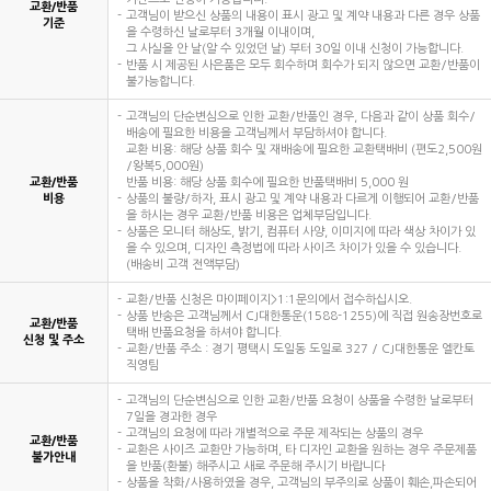
교환/반품
고객님이 받으신 상품의 내용이 표시 광고 및 계약 내용과 다른 경우 상품
기준
을 수령하신 날로부터 3개월 이내이며,
그 사실을 안 날(알 수 있었던 날) 부터 30일 이내 신청이 가능합니다.
반품 시 제공된 사은품은 모두 회수하며 회수가 되지 않으면 교환/반품이
불가능합니다.
고객님의 단순변심으로 인한 교환/반품인 경우, 다음과 같이 상품 회수/
배송에 필요한 비용을 고객님께서 부담하셔야 합니다.
교환 비용: 해당 상품 회수 및 재배송에 필요한 교환택배비 (편도2,500원
/왕복5,000원)
교환/반품
반품 비용: 해당 상품 회수에 필요한 반품택배비 5,000 원
비용
상품의 불량/하자, 표시 광고 및 계약 내용과 다르게 이행되어 교환/반품
을 하시는 경우 교환/반품 비용은 업체부담입니다.
상품은 모니터 해상도, 밝기, 컴퓨터 사양, 이미지에 따라 색상 차이가 있
을 수 있으며, 디자인 측정법에 따라 사이즈 차이가 있을 수 있습니다.
(배송비 고객 전액부담)
교환/반품 신청은 마이페이지>1:1문의에서 접수하십시오.
상품 반송은 고객님께서 CJ대한통운(1588-1255)에 직접 원송장번호로
교환/반품
택배 반품요청을 하셔야 합니다.
신청 및 주소
교환/반품 주소 : 경기 평택시 도일동 도일로 327 / CJ대한통운 엘칸토
직영팀
고객님의 단순변심으로 인한 교환/반품 요청이 상품을 수령한 날로부터
7일을 경과한 경우
고객님의 요청에 따라 개별적으로 주문 제작되는 상품의 경우
교환/반품
교환은 사이즈 교환만 가능하며, 타 디자인 교환을 원하는 경우 주문제품
불가안내
을 반품(환불) 해주시고 새로 주문해 주시기 바랍니다
상품을 착화/사용하였을 경우, 고객님의 부주의로 상품이 훼손,파손되어