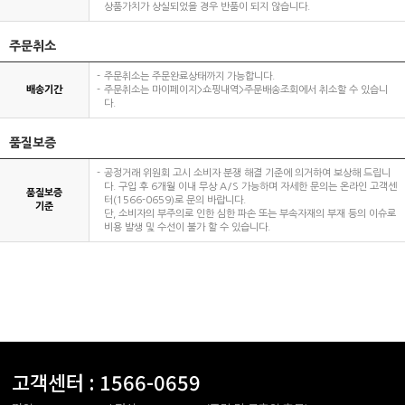
상품가치가 상실되었을 경우 반품이 되지 않습니다.
주문취소
주문취소는 주문완료상태까지 가능합니다.
배송기간
주문취소는 마이페이지>쇼핑내역>주문배송조회에서 취소할 수 있습니
다.
품질보증
공정거래 위원회 고시 소비자 분쟁 해결 기준에 의거하여 보상해 드립니
다. 구입 후 6개월 이내 무상 A/S 가능하며 자세한 문의는 온라인 고객센
품질보증
터(1566-0659)로 문의 바랍니다.
기준
단, 소비자의 부주의로 인한 심한 파손 또는 부속자재의 부재 등의 이슈로
비용 발생 및 수선이 불가 할 수 있습니다.
고객센터 :
1566-0659