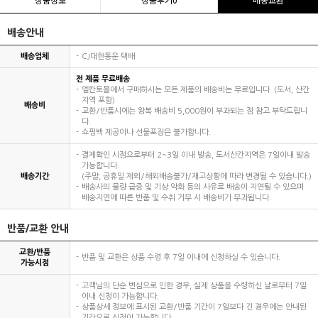
배송안내
배송업체
CJ대한통운 택배
전 제품 무료배송
엘칸토몰에서 구매하시는 모든 제품의 배송비는 무료입니다. (도서, 산간
지역 포함)
배송비
교환/반품시에는 왕복 배송비 5,000원이 부과되는 점 참고 부탁드립니
다.
쇼핑백 제공이나 선물포장은 불가합니다.
결제확인 시점으로부터 2~3일 이내 발송, 도서산간지역은 7일이내 발송
가능합니다.
배송기간
(주말, 공휴일 제외/해외배송불가/재고상황에 따라 변경될 수 있습니다.)
배송사의 물량 급증 및 기상 악화 등의 사유로 배송이 지연될 수 있으며
배송지연에 따른 반품 및 수취 거부 시 배송비가 부과됩니다.
반품/교환 안내
교환/반품
반품 및 교환은 상품 수령 후 7일 이내에 신청하실 수 있습니다.
가능시점
고객님의 단순 변심으로 인한 경우, 실제 상품을 수령하신 날로부터 7일
이내 신청이 가능합니다.
상품상세 정보에 표시된 교환/반품 기간이 7일보다 긴 경우에는 안내된
기간으로 신청이 가능합니다.