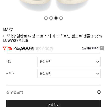
MAZZ
마쯔 by 엘칸토 여성 크로스 와이드 스트랩 컴포트 샌들 3.5cm
LCWW27M626
71%
45,900
원
159,000원
신규회원 혜택가
?
색상
사이즈
0
총 상품 금액
구매하기