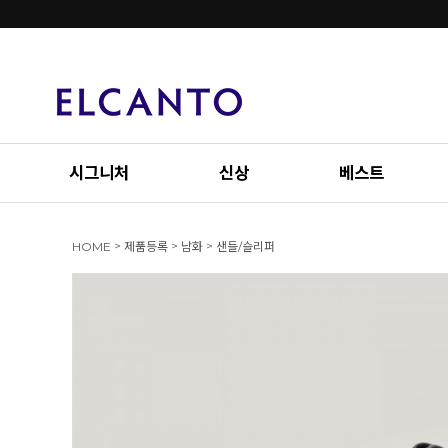
시그니처
신상
베스트
>
>
>
HOME
제품등록
남화
샌들/슬리퍼