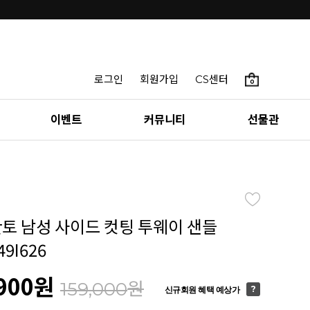
로그인
회원가입
CS센터
0
이벤트
커뮤니티
선물관
칸토 남성 사이드 컷팅 투웨이 샌들
49I626
900
원
원
159,000
신규회원 혜택 예상가