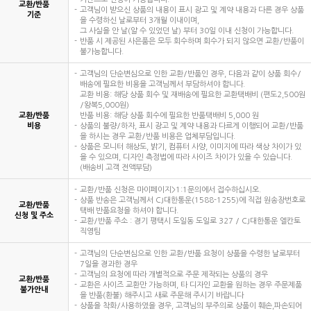
교환/반품
고객님이 받으신 상품의 내용이 표시 광고 및 계약 내용과 다른 경우 상품
기준
을 수령하신 날로부터 3개월 이내이며,
그 사실을 안 날(알 수 있었던 날) 부터 30일 이내 신청이 가능합니다.
반품 시 제공된 사은품은 모두 회수하며 회수가 되지 않으면 교환/반품이
불가능합니다.
고객님의 단순변심으로 인한 교환/반품인 경우, 다음과 같이 상품 회수/
배송에 필요한 비용을 고객님께서 부담하셔야 합니다.
교환 비용: 해당 상품 회수 및 재배송에 필요한 교환택배비 (편도2,500원
/왕복5,000원)
교환/반품
반품 비용: 해당 상품 회수에 필요한 반품택배비 5,000 원
비용
상품의 불량/하자, 표시 광고 및 계약 내용과 다르게 이행되어 교환/반품
을 하시는 경우 교환/반품 비용은 업체부담입니다.
상품은 모니터 해상도, 밝기, 컴퓨터 사양, 이미지에 따라 색상 차이가 있
을 수 있으며, 디자인 측정법에 따라 사이즈 차이가 있을 수 있습니다.
(배송비 고객 전액부담)
교환/반품 신청은 마이페이지>1:1문의에서 접수하십시오.
상품 반송은 고객님께서 CJ대한통운(1588-1255)에 직접 원송장번호로
교환/반품
택배 반품요청을 하셔야 합니다.
신청 및 주소
교환/반품 주소 : 경기 평택시 도일동 도일로 327 / CJ대한통운 엘칸토
직영팀
고객님의 단순변심으로 인한 교환/반품 요청이 상품을 수령한 날로부터
7일을 경과한 경우
고객님의 요청에 따라 개별적으로 주문 제작되는 상품의 경우
교환/반품
교환은 사이즈 교환만 가능하며, 타 디자인 교환을 원하는 경우 주문제품
불가안내
을 반품(환불) 해주시고 새로 주문해 주시기 바랍니다
상품을 착화/사용하였을 경우, 고객님의 부주의로 상품이 훼손,파손되어