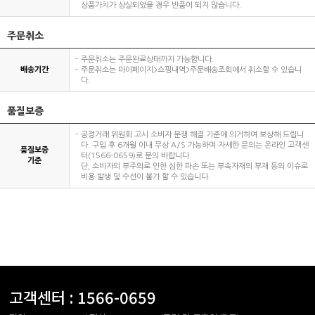
상품가치가 상실되었을 경우 반품이 되지 않습니다.
주문취소
주문취소는 주문완료상태까지 가능합니다.
배송기간
주문취소는 마이페이지>쇼핑내역>주문배송조회에서 취소할 수 있습니
다.
품질보증
공정거래 위원회 고시 소비자 분쟁 해결 기준에 의거하여 보상해 드립니
다. 구입 후 6개월 이내 무상 A/S 가능하며 자세한 문의는 온라인 고객센
품질보증
터(1566-0659)로 문의 바랍니다.
기준
단, 소비자의 부주의로 인한 심한 파손 또는 부속자재의 부재 등의 이슈로
비용 발생 및 수선이 불가 할 수 있습니다.
고객센터 :
1566-0659