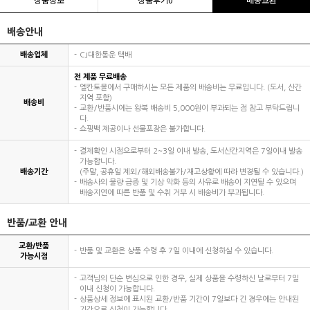
배송안내
배송업체
CJ대한통운 택배
전 제품 무료배송
엘칸토몰에서 구매하시는 모든 제품의 배송비는 무료입니다. (도서, 산간
지역 포함)
배송비
교환/반품시에는 왕복 배송비 5,000원이 부과되는 점 참고 부탁드립니
다.
쇼핑백 제공이나 선물포장은 불가합니다.
결제확인 시점으로부터 2~3일 이내 발송, 도서산간지역은 7일이내 발송
가능합니다.
배송기간
(주말, 공휴일 제외/해외배송불가/재고상황에 따라 변경될 수 있습니다.)
배송사의 물량 급증 및 기상 악화 등의 사유로 배송이 지연될 수 있으며
배송지연에 따른 반품 및 수취 거부 시 배송비가 부과됩니다.
반품/교환 안내
교환/반품
반품 및 교환은 상품 수령 후 7일 이내에 신청하실 수 있습니다.
가능시점
고객님의 단순 변심으로 인한 경우, 실제 상품을 수령하신 날로부터 7일
이내 신청이 가능합니다.
상품상세 정보에 표시된 교환/반품 기간이 7일보다 긴 경우에는 안내된
기간으로 신청이 가능합니다.