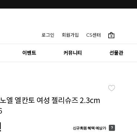
로그인
회원가입
CS센터
0
이벤트
커뮤니티
선물관
E] 노엘 엘칸토 여성 젤리슈즈 2.3cm
6
원
신규회원 혜택 예상가