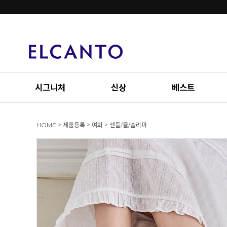
시그니처
신상
베스트
>
>
>
HOME
제품등록
여화
샌들/뮬/슬리퍼