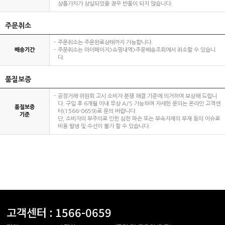
상품가치가 상실되었을 경우 반품이 되지 않습니다.
주문취소
주문취소는 주문완료상태까지 가능합니다.
배송기간
주문취소는 마이페이지>쇼핑내역>주문배송조회에서 취소할 수 있습니
다.
품질보증
공정거래 위원회 고시 소비자 분쟁 해결 기준에 의거하여 보상해 드립니
다. 구입 후 6개월 이내 무상 A/S 가능하며 자세한 문의는 온라인 고객센
품질보증
터(1566-0659)로 문의 바랍니다.
기준
단, 소비자의 부주의로 인한 심한 파손 또는 부속자재의 부재 등의 이슈로
비용 발생 및 수선이 불가 할 수 있습니다.
고객센터 :
1566-0659