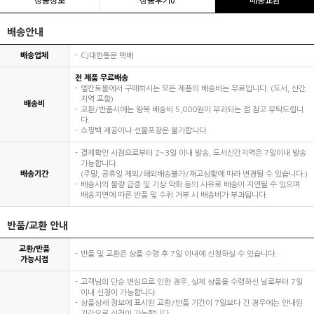
배송안내
배송업체
CJ대한통운 택배
전 제품 무료배송
엘칸토몰에서 구매하시는 모든 제품의 배송비는 무료입니다. (도서, 산간
지역 포함)
배송비
교환/반품시에는 왕복 배송비 5,000원이 부과되는 점 참고 부탁드립니
다.
쇼핑백 제공이나 선물포장은 불가합니다.
결제확인 시점으로부터 2~3일 이내 발송, 도서산간지역은 7일이내 발송
가능합니다.
배송기간
(주말, 공휴일 제외/해외배송불가/재고상황에 따라 변경될 수 있습니다.)
배송사의 물량 급증 및 기상 악화 등의 사유로 배송이 지연될 수 있으며
배송지연에 따른 반품 및 수취 거부 시 배송비가 부과됩니다.
반품/교환 안내
교환/반품
반품 및 교환은 상품 수령 후 7일 이내에 신청하실 수 있습니다.
가능시점
고객님의 단순 변심으로 인한 경우, 실제 상품을 수령하신 날로부터 7일
이내 신청이 가능합니다.
상품상세 정보에 표시된 교환/반품 기간이 7일보다 긴 경우에는 안내된
기간으로 신청이 가능합니다.