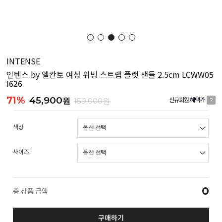
INTENSE
인텐스 by 엘칸토 여성 위빙 스트랩 플랫 샌들 2.5cm LCWW05
I626
71%
45,900
원
159,000원
신규회원 혜택가
?
색상
사이즈
0
총 상품 금액
구매하기