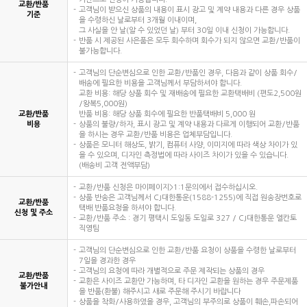
교환/반품
고객님이 받으신 상품의 내용이 표시 광고 및 계약 내용과 다른 경우 상품
기준
을 수령하신 날로부터 3개월 이내이며,
그 사실을 안 날(알 수 있었던 날) 부터 30일 이내 신청이 가능합니다.
반품 시 제공된 사은품은 모두 회수하며 회수가 되지 않으면 교환/반품이
불가능합니다.
고객님의 단순변심으로 인한 교환/반품인 경우, 다음과 같이 상품 회수/
배송에 필요한 비용을 고객님께서 부담하셔야 합니다.
교환 비용: 해당 상품 회수 및 재배송에 필요한 교환택배비 (편도2,500원
/왕복5,000원)
교환/반품
반품 비용: 해당 상품 회수에 필요한 반품택배비 5,000 원
비용
상품의 불량/하자, 표시 광고 및 계약 내용과 다르게 이행되어 교환/반품
을 하시는 경우 교환/반품 비용은 업체부담입니다.
상품은 모니터 해상도, 밝기, 컴퓨터 사양, 이미지에 따라 색상 차이가 있
을 수 있으며, 디자인 측정법에 따라 사이즈 차이가 있을 수 있습니다.
(배송비 고객 전액부담)
교환/반품 신청은 마이페이지>1:1문의에서 접수하십시오.
상품 반송은 고객님께서 CJ대한통운(1588-1255)에 직접 원송장번호로
교환/반품
택배 반품요청을 하셔야 합니다.
신청 및 주소
교환/반품 주소 : 경기 평택시 도일동 도일로 327 / CJ대한통운 엘칸토
직영팀
고객님의 단순변심으로 인한 교환/반품 요청이 상품을 수령한 날로부터
7일을 경과한 경우
고객님의 요청에 따라 개별적으로 주문 제작되는 상품의 경우
교환/반품
교환은 사이즈 교환만 가능하며, 타 디자인 교환을 원하는 경우 주문제품
불가안내
을 반품(환불) 해주시고 새로 주문해 주시기 바랍니다
상품을 착화/사용하였을 경우, 고객님의 부주의로 상품이 훼손,파손되어