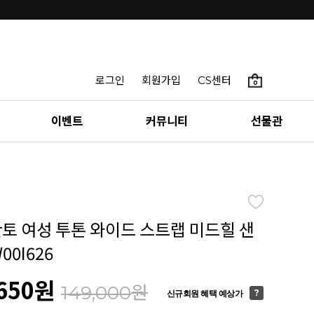
로그인
회원가입
CS센터
0
이벤트
커뮤니티
선물관
칸토 여성 투톤 와이드 스트랩 미드힐 샌
00I626
650
원
원
149,000
신규회원 혜택 예상가