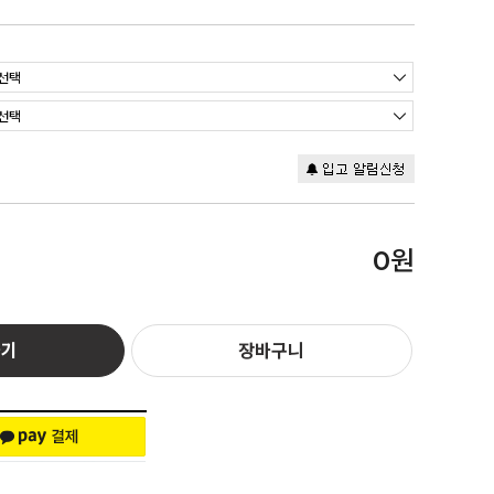
원
0
하기
장바구니